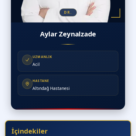
DR.
Aylar Zeynalzade
UZMANLIK
Acil
HASTANE
Altındağ Hastanesi
İçindekiler