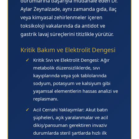
durumlarına başarıyla müdahale eden Dr.
Aylar Zeynalzade, aynı zamanda gıda, ilaç
veya kimyasal zehirlenmeler içeren
toksikoloji vakalarında
da antidot ve
gastrik lavaj süreçlerini titizlikle yürütür.
Kritik Bakım ve Elektrolit Dengesi
✓
Kritik Sıvı ve Elektrolit Dengesi:
Ağır
metabolik düzensizliklerde, sıvı
kayıplarında veya şok tablolarında
sodyum, potasyum ve kalsiyum gibi
yaşamsal elementlerin hassas analizi ve
replasmanı.
✓
Acil Cerrahi Yaklaşımlar:
Akut batın
şüpheleri, açık yaralanmalar ve acil
dikiş/pansuman gerektiren invaziv
durumlarda steril şartlarda hızlı ilk