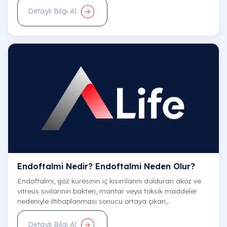
Detaylı Bilgi Al
Prof. Dr. Selim Kayacı
Beyin ve Sinir Cerrahisi | Nöroşirürji
Ankara Hastanesi
E-Randevu
Endoftalmi Nedir? Endoftalmi Neden Olur?
Endoftalmi, göz küresinin iç kısımlarını dolduran aköz ve
vitreus sıvılarının bakteri, mantar veya toksik maddeler
nedeniyle iltihaplanması sonucu ortaya çıkan,..
Prof. Dr. Nadir Barındık
Kardiyoloji
Detaylı Bilgi Al