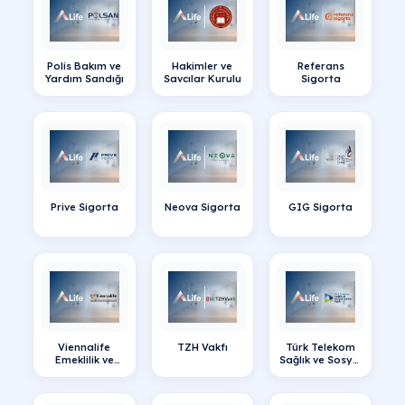
Polis Bakım ve
Hakimler ve
Referans
Yardım Sandığı
Savcılar Kurulu
Sigorta
Prive Sigorta
Neova Sigorta
GIG Sigorta
Viennalife
TZH Vakfı
Türk Telekom
Emeklilik ve
Sağlık ve Sosyal
Hayat A.Ş.
Yardım Vakfı