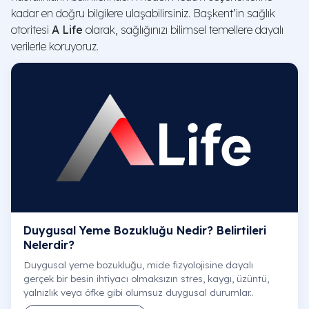
kadar en doğru bilgilere ulaşabilirsiniz. Başkent’in sağlık
Prof. Dr. Süleyman Bülent Bektaşer
otoritesi
A Life
olarak, sağlığınızı bilimsel temellere dayalı
Ortopedi ve Travmatoloji
verilerle koruyoruz.
Ankara Hastanesi
E-Randevu
Prof. Dr. Mehmet Özden
Duygusal Yeme Bozukluğu Nedir? Belirtileri
Enfeksiyon Hastalıkları | Klinik Mikrobiyoloji
Nelerdir?
Ankara Hastanesi
Duygusal yeme bozukluğu, mide fizyolojisine dayalı
gerçek bir besin ihtiyacı olmaksızın stres, kaygı, üzüntü,
E-Randevu
yalnızlık veya öfke gibi olumsuz duygusal durumlar..