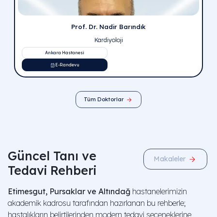
E-Randevu
Prof. Dr. Alper Bilal Özkardeş
Genel Cerrahi
Ankara Hastanesi
E-Randevu
Güncel Tanı ve
Makaleler
Tedavi Rehberi
Etimesgut, Pursaklar ve Altındağ
hastanelerimizin
akademik kadrosu tarafından hazırlanan bu rehberle;
hastalıkların belirtilerinden modern tedavi seçeneklerine