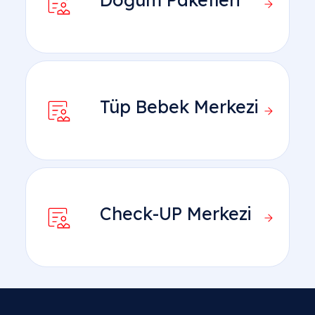
Özel hastane muayene ücretleri 2026 yılında ne
kadar?
Özel hastanelerde check-up paketleri neleri
kapsar?
Tüp Bebek Merkezi
Tüm Kurum
Neden A Life Sağlık Grubu Ankara özel hastane
tercih edilmelidir?
Check-UP Merkezi