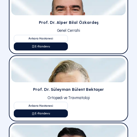
A Life Sağlık Grubu’nun
Etimesgut, Pursaklar ve Altı
yerleşkelerinde hizmet veren, akademik başarılarıyla ta
uzman doktor kadromuzu inceleyin. Ankara genelinde c
branşlardan dahili bilimlere kadar her alanda tecrübeli
hekimlerimizle sağlığınız emin ellerde.
Prof. Dr. Erkan Kuralay
Kalp ve Damar Cerrahisi (KVC)
Ankara Hastanesi
E-Randevu