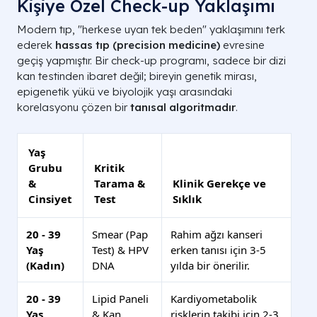
Kişiye Özel Check-up Yaklaşımı
Modern tıp, "herkese uyan tek beden" yaklaşımını terk
ederek
hassas tıp (precision medicine)
evresine
geçiş yapmıştır. Bir check-up programı, sadece bir dizi
kan testinden ibaret değil; bireyin genetik mirası,
epigenetik yükü ve biyolojik yaşı arasındaki
korelasyonu çözen bir
tanısal algoritmadır
.
Yaş
Grubu
Kritik
&
Tarama &
Klinik Gerekçe ve
Cinsiyet
Test
Sıklık
20 - 39
Smear (Pap
Rahim ağzı kanseri
Yaş
Test) & HPV
erken tanısı için 3-5
(Kadın)
DNA
yılda bir önerilir.
20 - 39
Lipid Paneli
Kardiyometabolik
Yaş
& Kan
risklerin takibi için 2-3