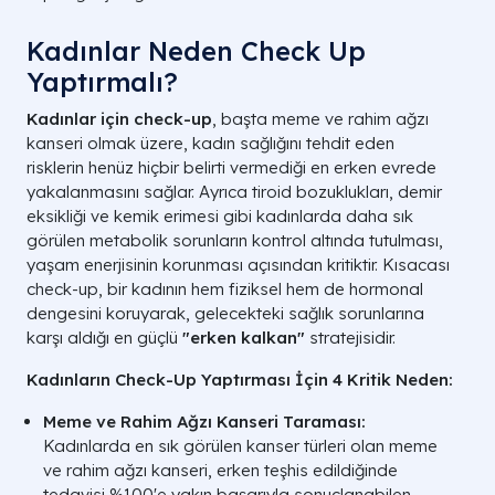
Kadınlar Neden Check Up
Yaptırmalı?
Kadınlar için check-up
, başta meme ve rahim ağzı
kanseri olmak üzere, kadın sağlığını tehdit eden
risklerin henüz hiçbir belirti vermediği en erken evrede
yakalanmasını sağlar. Ayrıca tiroid bozuklukları, demir
eksikliği ve kemik erimesi gibi kadınlarda daha sık
görülen metabolik sorunların kontrol altında tutulması,
yaşam enerjisinin korunması açısından kritiktir. Kısacası
check-up, bir kadının hem fiziksel hem de hormonal
dengesini koruyarak, gelecekteki sağlık sorunlarına
karşı aldığı en güçlü
"erken kalkan"
stratejisidir.
Kadınların Check-Up Yaptırması İçin 4 Kritik Neden:
Meme ve Rahim Ağzı Kanseri Taraması:
Kadınlarda en sık görülen kanser türleri olan meme
ve rahim ağzı kanseri, erken teşhis edildiğinde
tedavisi %100'e yakın başarıyla sonuçlanabilen