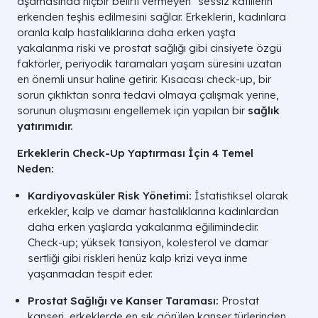
aşamasında hiçbir belirti vermeyen "sessiz katillerin"
erkenden teşhis edilmesini sağlar. Erkeklerin, kadınlara
oranla kalp hastalıklarına daha erken yaşta
yakalanma riski ve prostat sağlığı gibi cinsiyete özgü
faktörler, periyodik taramaları yaşam süresini uzatan
en önemli unsur haline getirir. Kısacası check-up, bir
sorun çıktıktan sonra tedavi olmaya çalışmak yerine,
sorunun oluşmasını engellemek için yapılan bir
sağlık
yatırımıdır.
Erkeklerin Check-Up Yaptırması İçin 4 Temel
Neden:
Kardiyovasküler Risk Yönetimi:
İstatistiksel olarak
erkekler, kalp ve damar hastalıklarına kadınlardan
daha erken yaşlarda yakalanma eğilimindedir.
Check-up; yüksek tansiyon, kolesterol ve damar
sertliği gibi riskleri henüz kalp krizi veya inme
yaşanmadan tespit eder.
Prostat Sağlığı ve Kanser Taraması:
Prostat
kanseri, erkeklerde en sık görülen kanser türlerinden