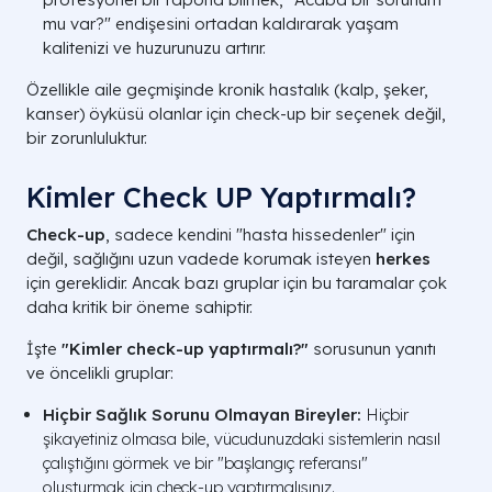
mu var?" endişesini ortadan kaldırarak yaşam
kalitenizi ve huzurunuzu artırır.
Özellikle aile geçmişinde kronik hastalık (kalp, şeker,
kanser) öyküsü olanlar için check-up bir seçenek değil,
bir zorunluluktur.
Kimler Check UP Yaptırmalı?
Check-up
, sadece kendini "hasta hissedenler" için
değil, sağlığını uzun vadede korumak isteyen
herkes
için gereklidir. Ancak bazı gruplar için bu taramalar çok
daha kritik bir öneme sahiptir.
İşte
"Kimler check-up yaptırmalı?"
sorusunun yanıtı
ve öncelikli gruplar:
Hiçbir Sağlık Sorunu Olmayan Bireyler:
Hiçbir
şikayetiniz olmasa bile, vücudunuzdaki sistemlerin nasıl
çalıştığını görmek ve bir "başlangıç referansı"
oluşturmak için check-up yaptırmalısınız.