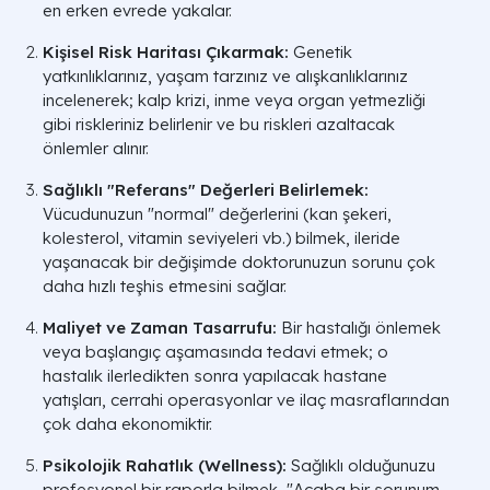
en erken evrede yakalar.
Kişisel Risk Haritası Çıkarmak:
Genetik
yatkınlıklarınız, yaşam tarzınız ve alışkanlıklarınız
incelenerek; kalp krizi, inme veya organ yetmezliği
gibi riskleriniz belirlenir ve bu riskleri azaltacak
önlemler alınır.
Sağlıklı "Referans" Değerleri Belirlemek:
Vücudunuzun "normal" değerlerini (kan şekeri,
kolesterol, vitamin seviyeleri vb.) bilmek, ileride
yaşanacak bir değişimde doktorunuzun sorunu çok
daha hızlı teşhis etmesini sağlar.
Maliyet ve Zaman Tasarrufu:
Bir hastalığı önlemek
veya başlangıç aşamasında tedavi etmek; o
hastalık ilerledikten sonra yapılacak hastane
yatışları, cerrahi operasyonlar ve ilaç masraflarından
çok daha ekonomiktir.
Psikolojik Rahatlık (Wellness):
Sağlıklı olduğunuzu
profesyonel bir raporla bilmek, "Acaba bir sorunum