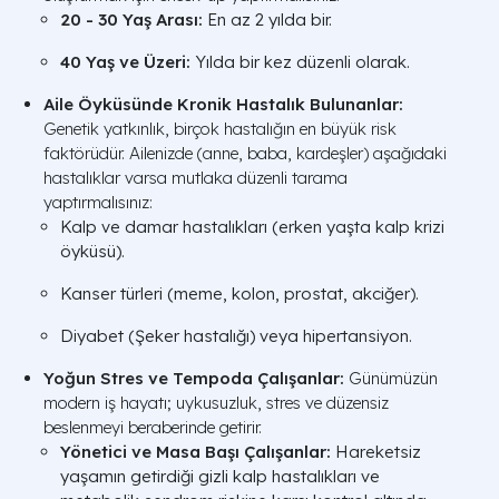
20 - 30 Yaş Arası:
En az 2 yılda bir.
40 Yaş ve Üzeri:
Yılda bir kez düzenli olarak.
Aile Öyküsünde Kronik Hastalık Bulunanlar:
Genetik yatkınlık, birçok hastalığın en büyük risk
faktörüdür. Ailenizde (anne, baba, kardeşler) aşağıdaki
hastalıklar varsa mutlaka düzenli tarama
yaptırmalısınız:
Kalp ve damar hastalıkları (erken yaşta kalp krizi
öyküsü).
Kanser türleri (meme, kolon, prostat, akciğer).
Diyabet (Şeker hastalığı) veya hipertansiyon.
Yoğun Stres ve Tempoda Çalışanlar:
Günümüzün
modern iş hayatı; uykusuzluk, stres ve düzensiz
beslenmeyi beraberinde getirir.
Yönetici ve Masa Başı Çalışanlar:
Hareketsiz
yaşamın getirdiği gizli kalp hastalıkları ve