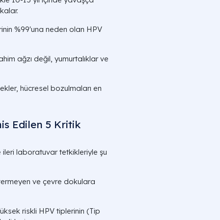
kalar.
rinin %99'una neden olan HPV
him ağzı değil, yumurtalıklar ve
nekler, hücresel bozulmaları en
s Edilen 5 Kritik
eri laboratuvar tetkikleriyle şu
 vermeyen ve çevre dokulara
ksek riskli HPV tiplerinin (Tip