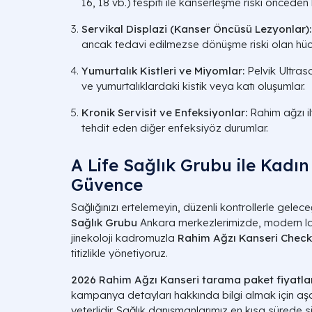
16, 18 vb.) tespiti ile kanserleşme riski önceden b
Servikal Displazi (Kanser Öncüsü Lezyonlar):
ancak tedavi edilmezse dönüşme riski olan hücr
Yumurtalık Kistleri ve Miyomlar:
Pelvik Ultras
ve yumurtalıklardaki kistik veya katı oluşumlar.
Kronik Servisit ve Enfeksiyonlar:
Rahim ağzı il
tehdit eden diğer enfeksiyöz durumlar.
A Life Sağlık Grubu ile Kadı
Güvence
Sağlığınızı ertelemeyin, düzenli kontrollerle gelece
Sağlık Grubu
Ankara merkezlerimizde, modern l
jinekoloji kadromuzla
Rahim Ağzı Kanseri Chec
titizlikle yönetiyoruz.
2026 Rahim Ağzı Kanseri tarama paket fiyatla
kampanya detayları hakkında bilgi almak için a
yeterlidir. Sağlık danışmanlarımız en kısa sürede si