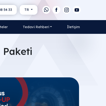
88 54 33
TR
teler
Tedavi Rehberi
İletişim
 Paketi