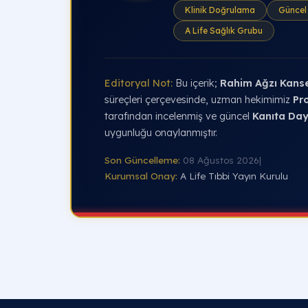
Klinik Doğrulama
Güncel 
A Life Sağlık Grubu
Editoryal Not:
Bu içerik;
Rahim Ağzı Kanse
süreçleri çerçevesinde, uzman hekimimiz
Pro
tarafından incelenmiş ve güncel
Kanıta Day
uygunluğu onaylanmıştır.
Son Güncelleme:
08 Ağustos 2026
|
Kurumsal Onay:
A Life Tıbbi Yayın Kurulu