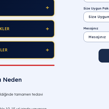
+
Size Uygun Pake
+
KLER
Mesajınız
+
KLER
ı Neden
dildiğinde tamamen tedavi
kle 10-15 yıl içinde yavaşça