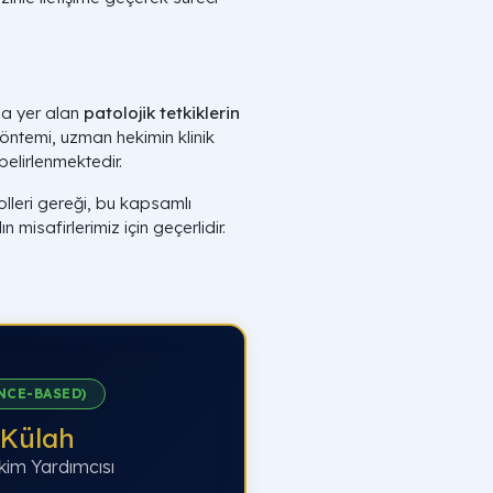
a yer alan
patolojik tetkiklerin
öntemi, uzman hekimin klinik
belirlenmektedir.
lleri gereği, bu kapsamlı
 misafirlerimiz için geçerlidir.
NCE-BASED)
 Külah
kim Yardımcısı