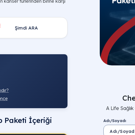
n kanser türlerinden birine karşı
Şimdi ARA
ıdır?
Che
ence
A Life Sağlık 
Paketi İçeriği
Adı/Soyadı