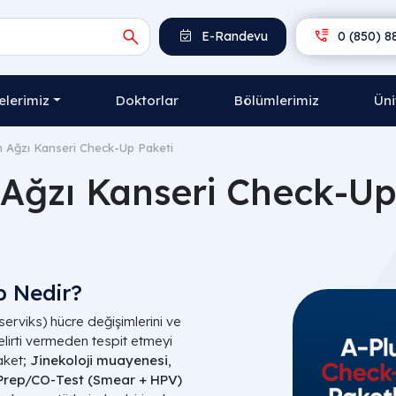
E-Randevu
0 (850) 8
lerimiz
Doktorlar
Bölümlerimiz
Üni
 Ağzı Kanseri Check-Up Paketi
Ağzı Kanseri Check-Up
p Nedir?
serviks) hücre değişimlerini ve
lirti vermeden tespit etmeyi
aket;
Jinekoloji muayenesi
,
Prep/CO-Test (Smear + HPV)