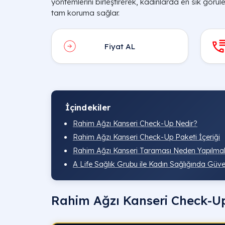
yöntemlerini birleştirerek, kadınlarda en sık görüle
tam koruma sağlar.
Fiyat AL
İçindekiler
Rahim Ağzı Kanseri Check-Up Nedir?
Rahim Ağzı Kanseri Check-Up Paketi İçeriği
Rahim Ağzı Kanseri Taraması Neden Yapılmal
A Life Sağlık Grubu ile Kadın Sağlığında Güv
Rahim Ağzı Kanseri Check-Up 