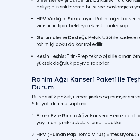
gelişir; düzenli tarama bu süreci başlangıçta ya
HPV Varlığını Sorgulayın:
Rahim ağzı kanserle
virüsünün tipini belirleyerek risk analizi yapar.
Görüntüleme Desteği:
Pelvik USG ile sadece ra
rahim içi doku da kontrol edilir.
Kesin Teşhis:
Thin-Prep teknolojisi ile alınan ör
yüksek doğruluk payıyla raporlar.
Rahim Ağzı Kanseri Paketi ile Teşhi
Durum
Bu spesifik paket, uzman jinekolog muayenesi ve il
5 hayati durumu saptanır:
Erken Evre Rahim Ağzı Kanseri:
Henüz belirti
yayılmamış mikroskobik tümör odakları.
HPV (Human Papilloma Virus) Enfeksiyonu:
Yü