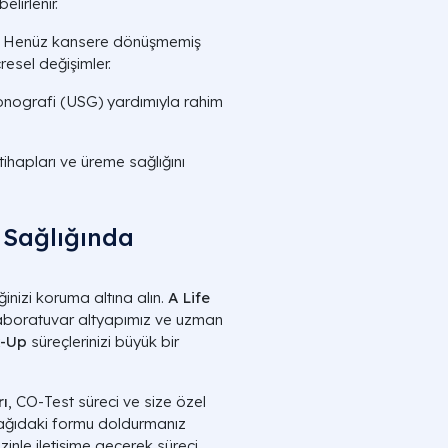
elirlenir.
Henüz kansere dönüşmemiş
esel değişimler.
onografi (USG) yardımıyla rahim
tihapları ve üreme sağlığını
n Sağlığında
ğinizi koruma altına alın.
A Life
aboratuvar altyapımız ve uzman
k-Up
süreçlerinizi büyük bir
rı
, CO-Test süreci ve size özel
şağıdaki formu doldurmanız
zinle iletişime geçerek süreci