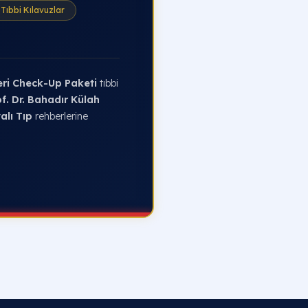
Tıbbi Kılavuzlar
ri Check-Up Paketi
tıbbi
f. Dr. Bahadır Külah
alı Tıp
rehberlerine