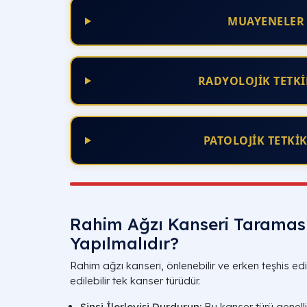
MUAYENELER
RADYOLOJİK TETKİ
PATOLOJİK TETKİ
Rahim Ağzı Kanseri Taramas
Yapılmalıdır?
Rahim ağzı kanseri, önlenebilir ve erken teşhis e
edilebilir tek kanser türüdür.
Sinsi İlerleyişi Durdurun:
Bu kanser türü genelli