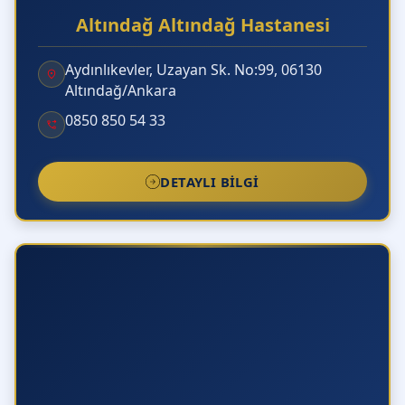
sorunları ve meme hastalıkları
Genel Cerrah
Altındağ Altındağ Hastanesi
uzmanlık alanına girmektedir. Prof. Dr. Bahadır
Külah, bu alanlarda hem geleneksel hem de kapal
Aydınlıkevler, Uzayan Sk. No:99, 06130
cerrahi yöntemlerle hizmet vermektedir.
Altındağ/Ankara
0850 850 54 33
Onkolojik Cerrahi ne demektir ve neden
önemlidir?
DETAYLI BILGI
Laparoskopik (Kapalı) Cerrahi avantajları
nelerdir?
Ankara’da en iyi Genel Cerrah seçimi nasıl
yapılmalıdır?
Mide ve Bağırsak (Kolon) kanseri cerrahisinde
süreç nasıl işler?
Safra kesesi ameliyatı (Kolesistektomi) kapalı