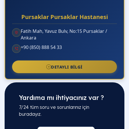
yöntemle mi yapılıyor?
Pursaklar Pursaklar Hastanesi
Pankreas kanseri ve Whipple ameliyatı nedir?
Fatih Mah, Yavuz Bulv, No:15 Pursaklar /
Fıtık ameliyatlarında hangi yöntemler
Ankara
kullanılır?
+90 (850) 888 54 33
SGK ve özel sigorta geçerli mi?
DETAYLI BILGI
Prof. Dr. Bahadır Külah için nasıl randevu
alabilirim?
Genel Cerrahi memeye bakar mı?
Yardıma mı ihtiyacınız var ?
Hangi durumlarda bir Genel Cerrah'a
7/24 tüm soru ve sorunlarınız için
başvurmalıyım?
buradayız.
Meme kanseri cerrahisini kim yapar?