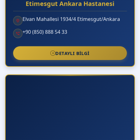
Etimesgut Ankara Hastanesi
Elvan Mahallesi 1934/4 Etimesgut/Ankara
+90 (850) 888 54 33
DETAYLI BILGI
Sıkça Sorulan Sorular
Genel Cerrahi Neye Bakar?
Genel Cerrahi
, vücuttaki pek çok sistemin cerrahi
tedavisini kapsayan geniş bir branştır. Başta mide,
bağırsak, safra kesesi, karaciğer, pankreas
hastalıkları olmak üzere; fıtıklar, tiroid (guatr)