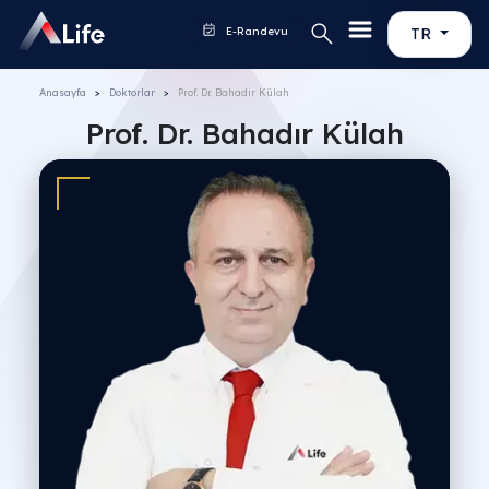
E-Randevu
TR
Anasayfa
Doktorlar
Prof. Dr. Bahadır Külah
Prof. Dr. Bahadır Külah