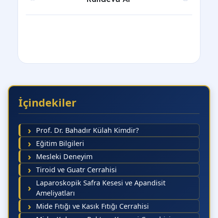
İçindekiler
Önceki 5 Gün
Sonraki 
Prof. Dr. Bahadır Külah Kimdir?
Eğitim Bilgileri
08
10 Ağustos
11 Ağustos
12 Ağustos
Pazartesi
Salı
Çarşamba
Ağustos
Mesleki Deneyim
Cumartesi
Randevu Al
Tiroid ve Guatr Cerrahisi
Laparoskopik Safra Kesesi ve Apandisit
Ameliyatları
Mide Fıtığı ve Kasık Fıtığı Cerrahisi