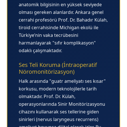
anatomik bilgisinin en yüksek seviyede
olması gereken alanlardır.
Ankara genel
cerrahi profesörü
Prof. Dr. Bahadır Külah,
tiroid cerrahisinde Michigan ekolü ile
Türkiye’nin vaka tecrübesini
harmanlayarak "sıfır komplikasyon"
odaklı çalışmaktadır.
Ses Teli Koruma (İntraoperatif
Nöromonitörizasyon)
Halk arasında "guatr ameliyatı ses kısar"
korkusu, modern teknolojilerle tarih
olmaktadır. Prof. Dr. Külah,
operasyonlarında
Sinir Monitörizasyonu
cihazını kullanarak ses tellerine giden
sinirleri (nervus laryngeus recurrens)
ameliyat boyunca dijital olarak izler. Bu