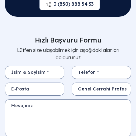
0 (850) 888 54 33
Ankarada meme cerrahisi için kime
başvurabilirim?
Hızlı Başvuru Formu
Lütfen size ulaşabilmek için aşağıdaki alanları
doldurunuz
İsim & Soyisim *
Telefon *
E-Posta
Konu
Mesajınız