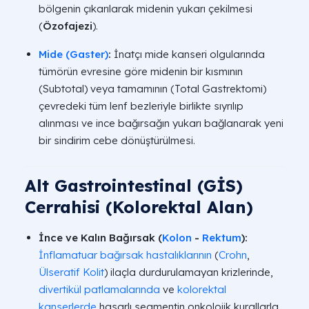
bölgenin çıkarılarak midenin yukarı çekilmesi
(
Özofajezi
).
Mide (Gaster)
:
İnatçı mide kanseri olgularında
tümörün evresine göre midenin bir kısmının
(Subtotal) veya tamamının (Total Gastrektomi)
çevredeki tüm lenf bezleriyle birlikte sıyrılıp
alınması ve ince bağırsağın yukarı bağlanarak yeni
bir sindirim cebe dönüştürülmesi.
Alt Gastrointestinal (GİS)
Cerrahisi (Kolorektal Alan)
İnce ve Kalın Bağırsak (
Kolon
-
Rektum
):
İnflamatuar bağırsak hastalıklarının
(
Crohn
,
Ülseratif Kolit
) ilaçla durdurulamayan krizlerinde,
divertikül patlamalarında
ve
kolorektal
kanserlerde
hasarlı segmentin onkolojik kurallarla