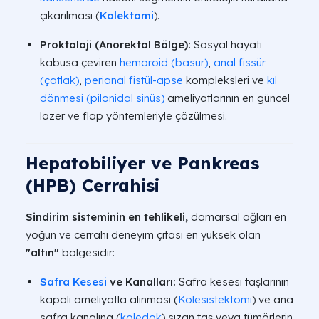
çıkarılması (
Kolektomi
).
Proktoloji (Anorektal Bölge):
Sosyal hayatı
kabusa çeviren
hemoroid (basur)
,
anal fissür
(çatlak)
,
perianal fistül-apse
kompleksleri ve
kıl
dönmesi (pilonidal sinüs)
ameliyatlarının en güncel
lazer ve flap yöntemleriyle çözülmesi.
Hepatobiliyer ve Pankreas
(HPB) Cerrahisi
Sindirim sisteminin en tehlikeli,
damarsal ağları en
yoğun ve cerrahi deneyim çıtası en yüksek olan
"altın"
bölgesidir:
Safra Kesesi
ve Kanalları:
Safra kesesi taşlarının
kapalı ameliyatla alınması (
Kolesistektomi
) ve ana
safra kanalına (
koledok
) sızan taş veya tümörlerin