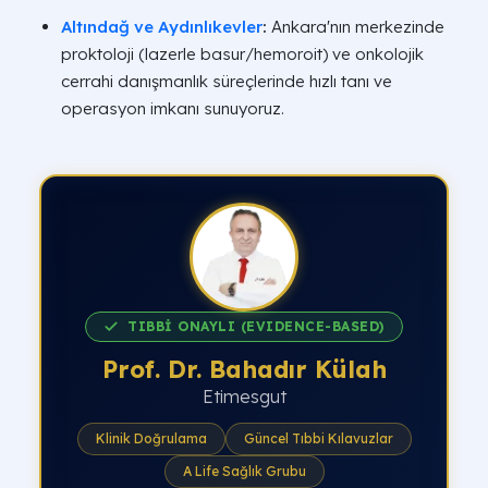
Altındağ ve Aydınlıkevler
:
Ankara'nın merkezinde
proktoloji (lazerle basur/hemoroit) ve onkolojik
cerrahi danışmanlık süreçlerinde hızlı tanı ve
operasyon imkanı sunuyoruz.
TIBBİ ONAYLI (EVIDENCE-BASED)
Prof. Dr. Bahadır Külah
Etimesgut
Klinik Doğrulama
Güncel Tıbbi Kılavuzlar
A Life Sağlık Grubu