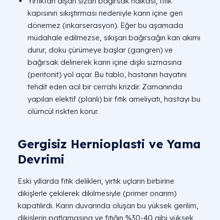
Yırtıktan dışarı sızan bağırsak halkası, fıtık
kapısının sıkıştırması nedeniyle karın içine geri
dönemez (inkarserasyon). Eğer bu aşamada
müdahale edilmezse, sıkışan bağırsağın kan akımı
durur, doku çürümeye başlar (gangren) ve
bağırsak delinerek karın içine dışkı sızmasına
(peritonit) yol açar. Bu tablo, hastanın hayatını
tehdit eden acil bir cerrahi krizdir. Zamanında
yapılan elektif (planlı) bir fıtık ameliyatı, hastayı bu
ölümcül riskten korur.
Gergisiz Hernioplasti ve Yama
Devrimi
Eski yıllarda fıtık delikleri, yırtık uçların birbirine
dikişlerle çekilerek dikilmesiyle (primer onarım)
kapatılırdı. Karın duvarında oluşan bu yüksek gerilim,
dikişlerin patlamasına ve fıtığın %30-40 gibi yüksek