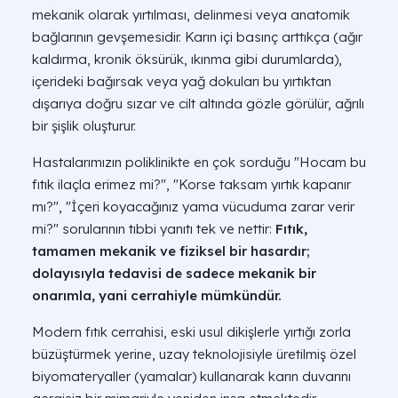
mekanik olarak yırtılması, delinmesi veya anatomik
bağlarının gevşemesidir. Karın içi basınç arttıkça (ağır
kaldırma, kronik öksürük, ıkınma gibi durumlarda),
içerideki bağırsak veya yağ dokuları bu yırtıktan
dışarıya doğru sızar ve cilt altında gözle görülür, ağrılı
bir şişlik oluşturur.
Hastalarımızın poliklinikte en çok sorduğu
"Hocam bu
fıtık ilaçla erimez mi?", "Korse taksam yırtık kapanır
mı?", "İçeri koyacağınız yama vücuduma zarar verir
mi?"
sorularının tıbbi yanıtı tek ve nettir:
Fıtık,
tamamen mekanik ve fiziksel bir hasardır;
dolayısıyla tedavisi de sadece mekanik bir
onarımla, yani cerrahiyle mümkündür.
Modern fıtık cerrahisi, eski usul dikişlerle yırtığı zorla
büzüştürmek yerine, uzay teknolojisiyle üretilmiş özel
biyomateryaller (yamalar) kullanarak karın duvarını