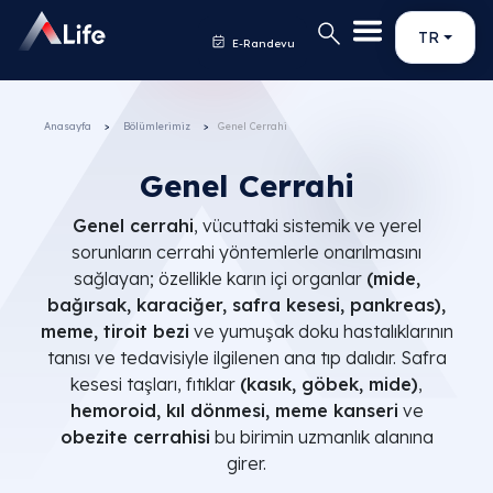
TR
E-Randevu
Anasayfa
Bölümlerimiz
Genel Cerrahi
Genel Cerrahi
Genel cerrahi
, vücuttaki sistemik ve yerel
sorunların cerrahi yöntemlerle onarılmasını
sağlayan; özellikle karın içi organlar
(mide,
bağırsak, karaciğer, safra kesesi, pankreas),
meme, tiroit bezi
ve yumuşak doku hastalıklarının
tanısı ve tedavisiyle ilgilenen ana tıp dalıdır. Safra
kesesi taşları, fıtıklar
(kasık, göbek, mide)
,
hemoroid, kıl dönmesi, meme kanseri
ve
obezite cerrahisi
bu birimin uzmanlık alanına
girer.