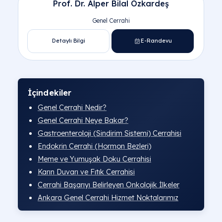
Prof. Dr. Alper Bilal Özkardeş
Genel Cerrahi
Detaylı Bilgi
E-Randevu
Altındağ Genel Cerrahi Doktorları
Pursaklar Genel Cerrahi Doktorları
İçindekiler
Genel Cerrahi Nedir?
Genel Cerrahi Neye Bakar?
Gastroenteroloji (Sindirim Sistemi) Cerrahisi
Endokrin Cerrahi (Hormon Bezleri)
Meme ve Yumuşak Doku Cerrahisi
Karın Duvarı ve Fıtık Cerrahisi
Cerrahi Başarıyı Belirleyen Onkolojik İlkeler
Ankara Genel Cerrahi Hizmet Noktalarımız