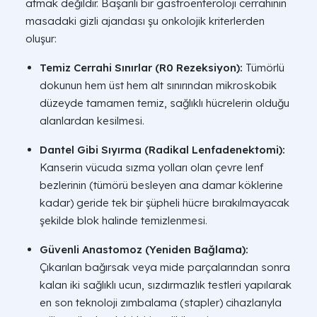
atmak değildir. Başarılı bir gastroenteroloji cerrahının
masadaki gizli ajandası şu onkolojik kriterlerden
oluşur:
Temiz Cerrahi Sınırlar (R0 Rezeksiyon):
Tümörlü
dokunun hem üst hem alt sınırından mikroskobik
düzeyde tamamen temiz, sağlıklı hücrelerin olduğu
alanlardan kesilmesi.
Dantel Gibi Sıyırma (Radikal Lenfadenektomi):
Kanserin vücuda sızma yolları olan çevre lenf
bezlerinin (tümörü besleyen ana damar köklerine
kadar) geride tek bir şüpheli hücre bırakılmayacak
şekilde blok halinde temizlenmesi.
Güvenli Anastomoz (Yeniden Bağlama):
Çıkarılan bağırsak veya mide parçalarından sonra
kalan iki sağlıklı ucun, sızdırmazlık testleri yapılarak
en son teknoloji zımbalama (stapler) cihazlarıyla