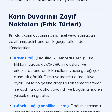
gergisiz bir mimariyle yeniden inşa etmektedir.
Karın Duvarının Zayıf
Noktaları (Fıtık Türleri)
Fıtıklar,
karın duvarının gelişimsel veya sonradan
zayıflamış belirli anatomik geçiş hatlarında
kümelenirler:
Kasık Fıtığı
(İnguinal - Femoral Herni):
Tüm
fıtıkların yaklaşık %75-%80’ini oluşturur ve
erkeklerde anatomik kanalların yapısı gereği çok
daha sık görülür. Direkt ve indirekt olarak ikiye
ayrılır. Uyluk bölgesine doğru sızan femoral fıtıklar
ise kadınlarda daha yaygındır ve boğulma riski en
yüksek olan gruptur.
Göbek Fıtığı (Umbilikal Herni)
:
Doğum sırasında