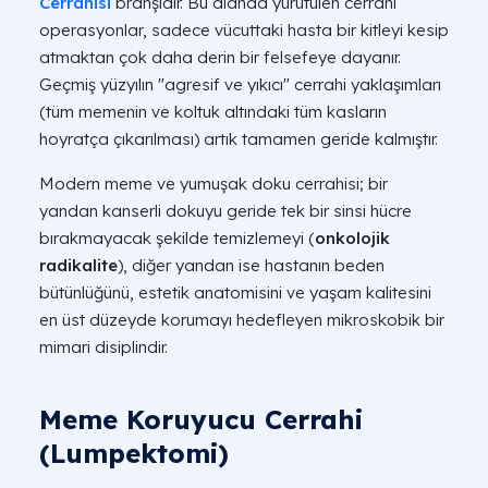
Cerrahisi
branşıdır. Bu alanda yürütülen cerrahi
operasyonlar, sadece vücuttaki hasta bir kitleyi kesip
atmaktan çok daha derin bir felsefeye dayanır.
Geçmiş yüzyılın "agresif ve yıkıcı" cerrahi yaklaşımları
(tüm memenin ve koltuk altındaki tüm kasların
hoyratça çıkarılması) artık tamamen geride kalmıştır.
Modern meme ve yumuşak doku cerrahisi; bir
yandan kanserli dokuyu geride tek bir sinsi hücre
bırakmayacak şekilde temizlemeyi (
onkolojik
radikalite
), diğer yandan ise hastanın beden
bütünlüğünü, estetik anatomisini ve yaşam kalitesini
en üst düzeyde korumayı hedefleyen mikroskobik bir
mimari disiplindir.
Meme Koruyucu Cerrahi
(Lumpektomi)