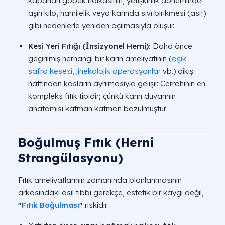
kapanan göbek halkasının, yetişkinlik döneminde
aşırı kilo, hamilelik veya karında sıvı birikmesi (asit)
gibi nedenlerle yeniden açılmasıyla oluşur.
Kesi Yeri Fıtığı (İnsizyonel Herni):
Daha önce
geçirilmiş herhangi bir karın ameliyatının (
açık
safra kesesi,
jinekolojik operasyonlar
vb.) dikiş
hattından kasların ayrılmasıyla gelişir. Cerrahinin en
kompleks fıtık tipidir; çünkü karın duvarının
anatomisi katman katman bozulmuştur.
Boğulmuş Fıtık (Herni
Strangülasyonu)
Fıtık ameliyatlarının zamanında planlanmasının
arkasındaki asıl tıbbi gerekçe, estetik bir kaygı değil,
"
Fıtık Boğulması
"
riskidir.