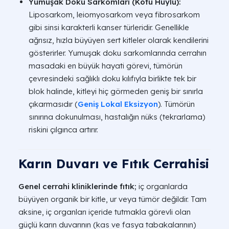
Yumuşak Doku Sarkomları (Kötü Huylu):
Liposarkom, leiomyosarkom veya fibrosarkom
gibi sinsi karakterli kanser türleridir. Genellikle
ağrısız, hızla büyüyen sert kitleler olarak kendilerini
gösterirler. Yumuşak doku sarkomlarında cerrahın
masadaki en büyük hayati görevi, tümörün
çevresindeki sağlıklı doku kılıfıyla birlikte tek bir
blok halinde, kitleyi hiç görmeden geniş bir sınırla
çıkarmasıdır (
Geniş Lokal Eksizyon
). Tümörün
sınırına dokunulması, hastalığın nüks (tekrarlama)
riskini çılgınca artırır.
Karın Duvarı ve Fıtık Cerrahisi
Genel cerrahi kliniklerinde fıtık;
iç organlarda
büyüyen organik bir kitle, ur veya tümör değildir. Tam
aksine, iç organları içeride tutmakla görevli olan
güçlü karın duvarının (kas ve fasya tabakalarının)