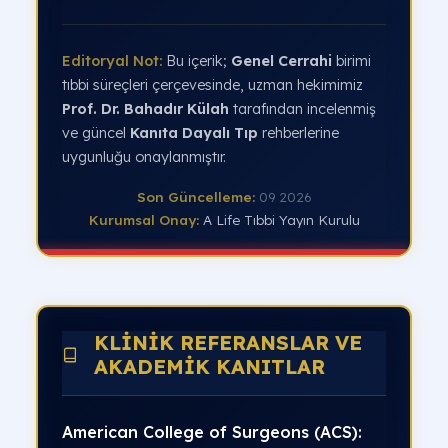
Editoryal Not:
Bu içerik;
Genel Cerrahi
birimi
tıbbi süreçleri çerçevesinde, uzman hekimimiz
Prof. Dr. Bahadır Külah
tarafından incelenmiş
ve güncel
Kanıta Dayalı Tıp
rehberlerine
uygunluğu onaylanmıştır.
Son Güncelleme:
09 2026
Kurumsal Onay:
A Life Tıbbi Yayın Kurulu
KLINIK REFERANSLAR VE
AKADEMIK KANITLAR
American College of Surgeons (ACS):