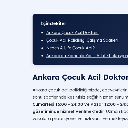
İçindekiler
Ankara Çocuk Acil Doktoru
Çocuk Acil Polikliniği Çalışma Saatleri
Neden A Life Çocuk Acil?
Ankara’da Zamanla Yarış: A Life Lokasyon
Ankara Çocuk Acil Dokto
Ankara çocuk acil polikliniğimizde, ebeveynler
sonu saatlerinde kesintisiz sağlık hizmeti sunul
Cumartesi 16:00 - 24:00 ve Pazar 12:00 - 24:
gözetiminde hizmet verilmektedir.
Uzman kadr
vakalara profesyonel ve hızlı yanıt vermekteyiz.