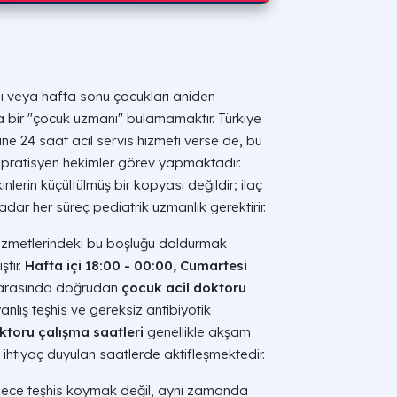
sı veya hafta sonu çocukları aniden
da bir "çocuk uzmanı" bulamamaktır. Türkiye
e 24 saat acil servis hizmeti verse de, bu
l pratisyen hekimler görev yapmaktadır.
inlerin küçültülmüş bir kopyası değildir; ilaç
r her süreç pediatrik uzmanlık gerektirir.
 hizmetlerindeki bu boşluğu doldurmak
ştir.
Hafta içi 18:00 - 00:00, Cumartesi
 arasında doğrudan
çocuk acil doktoru
nlış teşhis ve gereksiz antibiyotik
toru çalışma saatleri
genellikle akşam
 ihtiyaç duyulan saatlerde aktifleşmektedir.
 sadece teşhis koymak değil, aynı zamanda