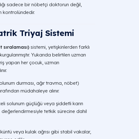
ığı sadece bir nöbetçi doktorun değil,
n kontrolündedir.
rik Triyaj Sistemi
et sıralaması)
sistemi, yetişkinlerden farklı
rgulanmıştır. Yukarıda belirtilen uzman
iriş yapan her çocuk, uzman
nır.
solunum durması, ağır travma, nöbet)
afından müdahaleye alınır.
li solunum güçlüğü veya şiddetli karın
i değerlendirmesiyle tetkik sürecine dahil
üntü veya kulak ağrısı gibi stabil vakalar,