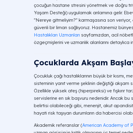
çocuğun hastane stresini yönetmek ve doğru triya
Yaşam Desteği) uygulamak anlamına gelir. Ebev
"Nereye gitmeliyim?" karmaşasına son veriyor,
güvenli bir liman sağlıyoruz. Hastanemiz büny
Hastalıkları Uzmanları
sayfamızdan, acil nöbetl
özgeçmişlerini ve uzmanlık alanlarını detaylıca in
Çocuklarda Akşam Başla
Çocukluk çağı hastalıklarının büyük bir kısmı, m
sisteminin yanıt verme şeklinin değiştiği akşam s
Özellikle yüksek ateş (hiperpireksi) ve fışkırır 
servislerine en sık başvuru nedenidir. Ancak bu 
belirtisi olabileceği gibi, menenjit, akut apandis
hayati risk taşıyan durumların da habercisi olabil
Akademik referanslar (
American Academy of Pe
uzman görüşünün kritik olmasının üç temel nedeni