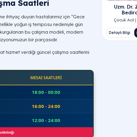
ışma Saatleri
Uzm. Dr.
Bedir
e ihtiyaç duyan hastalarımız için "Gece
Çocuk Acil | 
 Özellikle yoğun iş temposu nedeniyle gün
n kurgulanan bu çalışma modeli, modern
Detaylı Bilgi
 vizyonumuzun bir parçasıdır.
Altındağ 
Pursakla
at hizmet verdiği güncel çalışma saatlerini
MESAI SAATLERİ
18:00 - 00:00
16:00 - 24:00
12:00 - 24:00
likliniği