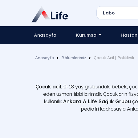
Anasayfa
Kurumsal
Hastane
Anasayfa
Bölümlerimiz
Çocuk Acil | Poliklinik
Çocuk acil
, 0-18 yaş grubundaki bebek, çoc
eden uzman tıbbi birimdir. Çocukların fizyo
kullanılır.
Ankara A Life Sağlık Grubu
çoc
pediatri kadrosuyla Ank