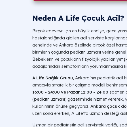
Neden A Life Çocuk Acil?
Birçok ebeveyn için en büyük endişe, gece yarı
hastalandığında gidilen acil serviste karşıların
genelinde ve Ankara özelinde birçok özel hastan
birimlerin çoğunda pediatri uzmanı yerine gene
Bebeklerin ve çocukların fizyolojik yapıları yetişk
dozajlarından semptomların yorumlanmasına kada
A Life Sağlık Grubu
, Ankara’nın pediatrik acil
amacıyla stratejik bir çalışma modeli benimsemi
16:00 - 24:00 ve Pazar 12:00 - 24:00
saatleri
(pediatri uzmanı) gözetiminde hizmet vererek, ya
kullanımının önüne geçiyoruz.
Ankara çocuk dok
üzeri sona ererken, A Life’ta uzman desteği asıl
Uzman bir pediatristin acil servisteki varlığı,