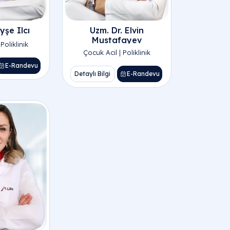
yşe Ilcı
Uzm. Dr. Elvin
Mustafayev
Poliklinik
Çocuk Acil | Poliklinik
E-Randevu
Detaylı Bilgi
E-Randevu