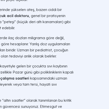
inde yükselen ateş, bazen ciddi bir
cuk acil doktoru
, genel bir pratisyenin
"peteşi" (küçük deri altı kanamaları) gibi
 edebilir.
rde ilaç dozları miligrama göre değil,
 göre hesaplanır. Yanlış doz uygulamaları
dan biridir. Uzman bir pediatrist, çocuğun
lan tedaviyi anlık olarak belirler.
ayetiyle gelen bir çocukta sıvı kaybının
zellikle Pazar günü gibi polikliniklerin kapalı
çalışma saatleri
kapsamındaki uzman
leyerek veya tam tersi, hayati sıvı
 "altın saatler" olarak tanımlanan bu kritik
m güvencesi sunuyoruz. Etimesgut ve