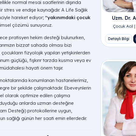
likle normal mesai saatlerinin dışında
ir stres ve endişe kaynağıdır. A Life Sağlık
ciyle hareket ediyor;
"yakınımdaki çocuk
Uzm. Dr. A
bilimsel çözümü sunuyoruz.
Çocuk Acil | 
ece pratisyen hekim desteği bulunurken,
Detaylı Bilgi
arımızın bizzat sahada olması bizi
ocukların fizyolojik yapıları yetişkinlerden
unum güçlüğü, fışkırır tarzda kusma veya ev
 müdahalesi hayati önem taşır.
k noktalarında konumlanan hastanelerimiz,
tegre bir şekilde çalışmaktadır. Ebeveynlerin
zel olarak optimize edilen çalışma
aç duyduğu anlarda uzman desteğine
aşam Desteği) protokollerine uygun,
 sağlığı günün her saati emin ellerdedir.