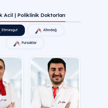
 Acil | Poliklinik Doktorları
Etimesgut
Altındağ
Pursaklar
t Çocuk Acil | Poliklinik Doktorla