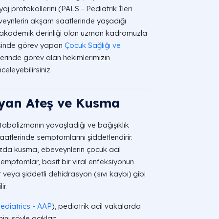
j protokollerini (PALS - Pediatrik İleri
eynlerin akşam saatlerinde yaşadığı
 akademik derinliği olan uzman kadromuzla
esinde görev yapan
Çocuk Sağlığı ve
erinde görev alan hekimlerimizin
celeyebilirsiniz.
yan Ateş ve Kusma
etabolizmanın yavaşladığı ve bağışıklık
aatlerinde semptomlarını şiddetlendirir.
tarzda kusma, ebeveynlerin çocuk acil
semptomlar, basit bir viral enfeksiyonun
it veya şiddetli dehidrasyon (sıvı kaybı) gibi
ir.
diatrics - AAP
), pediatrik acil vakalarda
ni şöyle açıklar: