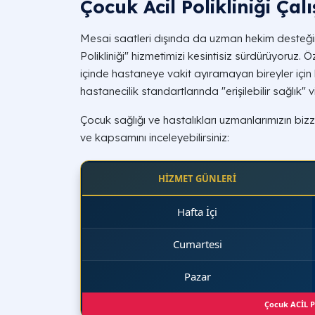
Çocuk Acil Polikliniği Çal
Mesai saatleri dışında da uzman hekim desteğin
Polikliniği" hizmetimizi kesintisiz sürdürüyoruz.
içinde hastaneye vakit ayıramayan bireyler içi
hastanecilik standartlarında "erişilebilir sağlık"
Çocuk sağlığı ve hastalıkları uzmanlarımızın bizz
ve kapsamını inceleyebilirsiniz:
HİZMET GÜNLERİ
Hafta İçi
Cumartesi
Pazar
Çocuk ACİL Po