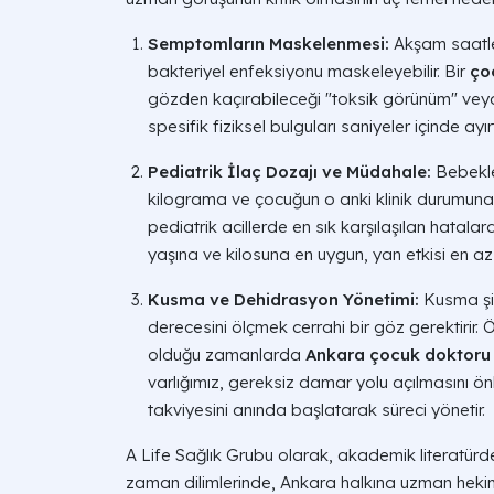
Semptomların Maskelenmesi:
Akşam saatler
bakteriyel enfeksiyonu maskeleyebilir. Bir
ço
gözden kaçırabileceği "toksik görünüm" veya 
spesifik fiziksel bulguları saniyeler içinde ayırt
Pediatrik İlaç Dozajı ve Müdahale:
Bebekle
kilograma ve çocuğun o anki klinik durumuna
pediatrik acillerde en sık karşılaşılan hatalar
yaşına ve kilosuna en uygun, yan etkisi en az o
Kusma ve Dehidrasyon Yönetimi:
Kusma şik
derecesini ölçmek cerrahi bir göz gerektirir. Ö
olduğu zamanlarda
Ankara çocuk doktoru 
varlığımız, gereksiz damar yolu açılmasını ön
takviyesini anında başlatarak süreci yönetir.
A Life Sağlık Grubu olarak, akademik literatürde
zaman dilimlerinde, Ankara halkına uzman heki