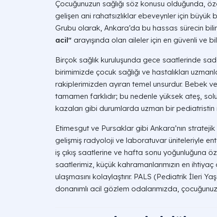
Çocuğunuzun sağlığı söz konusu olduğunda, özel
gelişen ani rahatsızlıklar ebeveynler için büyük b
Grubu olarak, Ankara’da bu hassas sürecin bilin
acil"
arayışında olan aileler için en güvenli ve 
Birçok sağlık kuruluşunda gece saatlerinde sad
birimimizde çocuk sağlığı ve hastalıkları uzmanl
rakiplerimizden ayıran temel unsurdur. Bebek ve ç
tamamen farklıdır; bu nedenle yüksek ateş, sol
kazaları gibi durumlarda uzman bir pediatristin
Etimesgut ve Pursaklar gibi Ankara’nın strateji
gelişmiş radyoloji ve laboratuvar üniteleriyle en
iş çıkış saatlerine ve hafta sonu yoğunluğuna ö
saatlerimiz, küçük kahramanlarımızın en ihtiy
ulaşmasını kolaylaştırır. PALS (Pediatrik İleri Y
donanımlı acil gözlem odalarımızda, çocuğunuzun