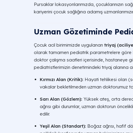
Pursaklar lokasyonlarımızda, çocuklarınızın sağl
kariyerini çocuk sağlığına adamış uzmanlarımızı
Uzman Gözetiminde Pediat
Çocuk acil birimimizde uygulanan
triyaj (aciliy
olarak tamamen pediatrik parametrelere göre ku
doktor çalışma saatleri içerisinde, hastaneye g
pediatristlerimizin denetimindeki triyaj alanına alı
Kırmızı Alan (Kritik):
Hayati tehlikesi olan (
vakalar bekletilmeden uzman doktorumuz tar
Sarı Alan (Gözlem):
Yüksek ateş, orta derece
ağrısı gibi durumlar, uzman doktorun öncelikl
edilir.
Yeşil Alan (Standart):
Boğaz ağrısı, hafif dök