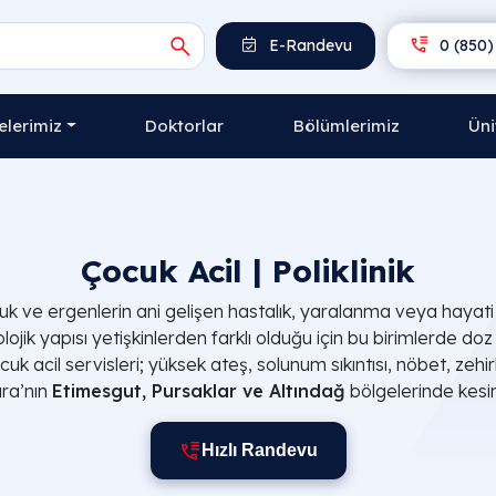
E-Randevu
0 (850)
lerimiz
Doktorlar
Bölümlerimiz
Üni
Çocuk Acil | Poliklinik
uk ve ergenlerin ani gelişen hastalık, yaralanma veya hayat
lojik yapısı yetişkinlerden farklı olduğu için bu birimlerde doz
uk acil servisleri; yüksek ateş, solunum sıkıntısı, nöbet, z
ara’nın
Etimesgut, Pursaklar ve Altındağ
bölgelerinde kesin
Hızlı Randevu