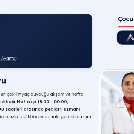
Çocuk
 Avantajı
Etimesgu
ru
in en çok ihtiyaç duyduğu akşam ve hafta
maktadır.
Hafta içi 18:00 - 00:00,
00 saatleri arasında pediatri uzmanı
omuzla acil tıbbi müdahale gerektiren tüm