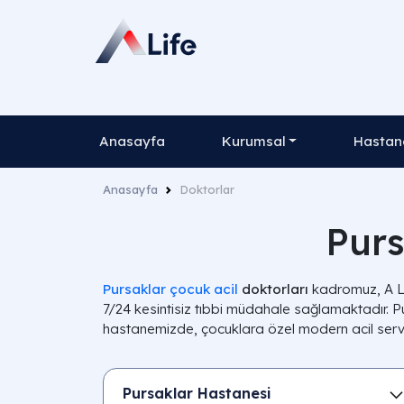
Anasayfa
Kurumsal
Hastane
Anasayfa
Doktorlar
Purs
Pursaklar çocuk acil
doktorları
kadromuz, A Li
7/24 kesintisiz tıbbi müdahale sağlamaktadır. P
hastanemizde, çocuklara özel modern acil servis
Pursaklar Hastanesi