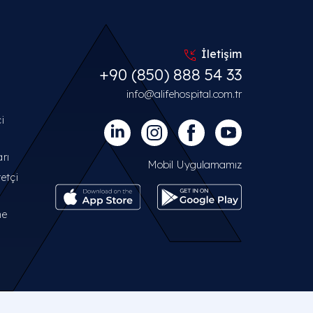
İletişim
+90 (850) 888 54 33
info@alifehospital.com.tr
i
arı
Mobil Uygulamamız
etçi
me