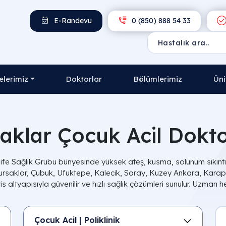
E-Randevu
0 (850) 888 54 33
lerimiz
Doktorlar
Bölümlerimiz
Üni
aklar Çocuk Acil Dokto
fe Sağlık Grubu bünyesinde yüksek ateş, kusma, solunum sıkıntıs
ursaklar, Çubuk, Ufuktepe, Kalecik, Saray, Kuzey Ankara, Karapü
 altyapısıyla güvenilir ve hızlı sağlık çözümleri sunulur. Uzman
Çocuk Acil | Poliklinik