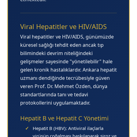
Viral Hepatitler ve HIV/AIDS
Viral hepatitler ve HIV/AIDS, günümüzde
küresel sağlığı tehdit eden ancak tıp
bilimindeki devrim niteliğindeki
gelişmeler sayesinde "yönetilebilir" hale
gelen kronik hastalıklardır.
Ankara hepatit
uzmanı
dendiğinde tecrübesiyle güven
veren Prof. Dr. Mehmet Özden, dünya
standartlarında tanı ve tedavi
protokollerini uygulamaktadır.
Hepatit B ve Hepatit C Yönetimi
✓
Hepatit B (HBV):
Antiviral ilaçlarla
virüsün çoğalması baskılanarak siroz ve