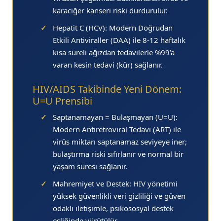
karaciğer kanseri riski durdurulur.
✓
Hepatit C (HCV):
Modern Doğrudan
Etkili Antiviraller (DAA) ile 8-12 haftalık
kısa süreli ağızdan tedavilerle %99’a
varan kesin tedavi (kür) sağlanır.
HIV/AIDS Takibinde Yeni Dönem:
U=U Prensibi
✓
Saptanamayan = Bulaşmayan (U=U):
Modern Antiretroviral Tedavi (ART) ile
virüs miktarı saptanamaz seviyeye iner;
bulaştırma riski sıfırlanır ve normal bir
yaşam süresi sağlanır.
✓
Mahremiyet ve Destek:
HIV yönetimi
yüksek güvenlikli veri gizliliği ve güven
odaklı iletişimle, psikososyal destek
eşliğinde yürütülür.