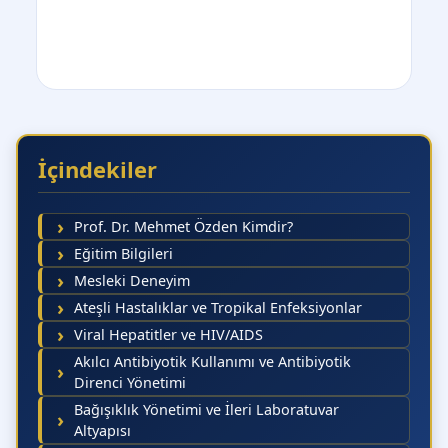
İçindekiler
Önceki 5 Gün
Sonraki 
Prof. Dr. Mehmet Özden Kimdir?
07
08
10 Ağustos
11 Ağustos
Eğitim Bilgileri
Pazartesi
Salı
Ağustos
Ağustos
Cuma
Cumartesi
Mesleki Deneyim
Randevu Al
Ateşli Hastalıklar ve Tropikal Enfeksiyonlar
Viral Hepatitler ve HIV/AIDS
Akılcı Antibiyotik Kullanımı ve Antibiyotik
Direnci Yönetimi
Bağışıklık Yönetimi ve İleri Laboratuvar
Altyapısı