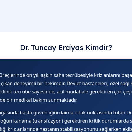
Dr. Tuncay Erciyas Kimdir?
üreçlerinde on yılı aşkın saha tecrübesiyle kriz anlarını başar
ıkan deneyimli bir hekimdir. Devlet hastaneleri, özel sağlı
klinik tecrübe sayesinde, acil müdahale gerektiren çok çeşit
nde bir medikal bakım sunmaktadır.
doğasında hasta güvenliğini daima odak noktasında tutan Dr. 
oğun kanama (transfüzyon) gerektiren kritik durumlarda s
ığı kriz anlarında hastanın stabilizasyonunu sağlarken ekibin