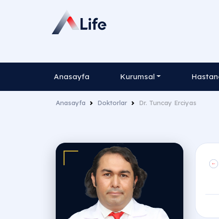
Anasayfa
Kurumsal
Hastane
Anasayfa
Doktorlar
Dr. Tuncay Erciyas