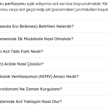
oku
perfüzyon
u eşlik ediyorsa acil servise başvurulmalıdır. Kli
siyonu veya acil geçici kalp pili (pacemaker) protokolleri başar
ında Sıvı Birikmesi) Belirtileri Nelerdir?
enmesinde İlk Müdahale Nasıl Olmalıdır?
ki Acil Tıbbi Fark Nedir?
zi) Acilde Nasıl Çözülür?
kanik Ventilasyonun (NİMV) Amacı Nedir?
iroidotomi Ne Zaman Kurgulanır?
lerinde Acil Yaklaşım Nasıl Olur?