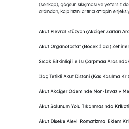
(senkop), göğsün sıkışması ve yetersiz d
ardından, kalp hızını artırıcı atropin enjek
Akut Plevral Efüzyon (Akciğer Zarları Aras
Akut Organofosfat (Böcek İlacı) Zehirl
Sıcak Bitkinliği ile Isı Çarpması Arasında
İlaç Tetikli Akut Distoni (Kas Kasılma Kri
Akut Akciğer Ödeminde Non-İnvaziv Me
Akut Solunum Yolu Tıkanmasında Krikot
Akut Diseke Alevli Romatizmal Eklem Kriz