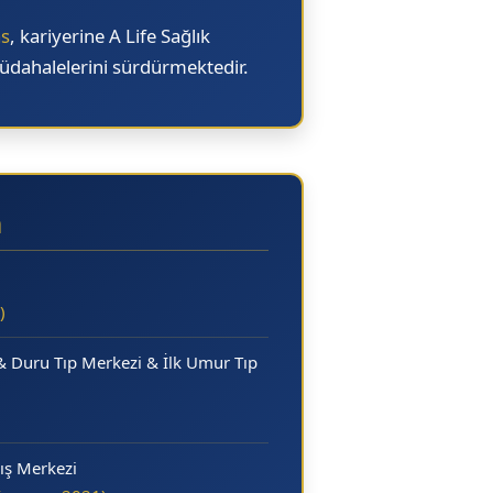
as
, kariyerine
A Life Sağlık
üdahalelerini sürdürmektedir.
m
)
 Duru Tıp Merkezi & İlk Umur Tıp
ış Merkezi