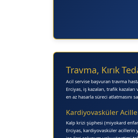
Travma, Kırık Teda
Acil servise başvuran travma hast
Erciyas, iş kazaları, trafik kazal
en az hasarla süreci atlatmasını s
Kardiyovasküler Acill
Kalp krizi şüphesi (miyokard enfar
Erciyas, kardiyovasküler acilleri
ise ileri solunum yolu yönetimi te