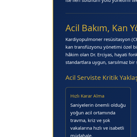
Acil Bakım, Kan 
Kardiyopulmoner resüsitasyon (CPR)
kan transfüzyonu yönetimi özel bir
hâkim olan Dr. Erciyas, hayati fo
standartlara uygun, sarsılmaz bir 
Acil Serviste Kritik Yakla
Hızlı Karar Alma
Saniyelerin önemli olduğu
yoğun acil ortamında
travma, kriz ve şok
vakalarına hızlı ve isabetli
müdahale.