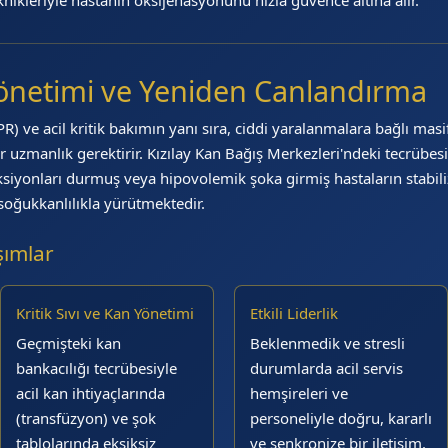
Yönetimi ve Yeniden Canlandırma
 ve acil kritik bakımın yanı sıra, ciddi yaralanmalara bağlı masi
 uzmanlık gerektirir. Kızılay Kan Bağış Merkezleri'ndeki tecrübes
nksiyonları durmuş veya hipovolemik şoka girmiş hastaların stabil
soğukkanlılıkla yürütmektedir.
şımlar
Kritik Sıvı ve Kan Yönetimi
Etkili Liderlik
Geçmişteki kan
Beklenmedik ve stresli
bankacılığı tecrübesiyle
durumlarda acil servis
acil kan ihtiyaçlarında
hemşireleri ve
(transfüzyon) ve şok
personeliyle doğru, kararlı
tablolarında eksiksiz
ve senkronize bir iletişim.