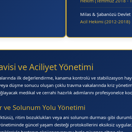
Hekim (Temmuz 2018 - 
Milas & Şabanözü Devlet 
Acil Hekimi (2012-2018)
visi ve Aciliyet Yönetimi
alarında ilk değerlendirme, kanama kontrolü ve stabilizasyon haya
arı veya düşme sonucu oluşan çoklu travma vakalarında kriz yönetim
ağlayacak medikal ve cerrahi hazırlık adımlarını profesyonelce koo
er ve Solunum Yolu Yönetimi
ktüsü), ritim bozuklukları veya ani solunum durması gibi durumlard
n yönetiminde güncel yaşam desteği protokollerini eksiksiz uygula
knikleriyle hastanın oksijenasyonunu hızla güvence altına alır.