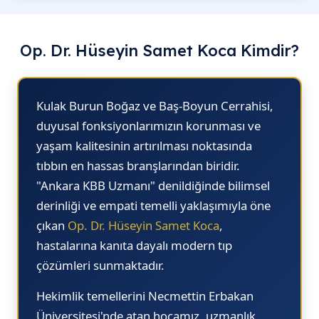
14.40
11.10
11.20
10.
14.50
11.20
11.30
11.
Op. Dr. Hüseyin Samet Koca Kimdir?
15.10
11.30
11.40
11.
15.20
11.40
11.50
11.
Kulak Burun Boğaz ve Baş-Boyun Cerrahisi,
15.30
11.50
12.10
11.
duyusal fonksiyonlarımızın korunması ve
yaşam kalitesinin artırılması noktasında
15.40
12.00
12.20
11.
tıbbın en hassas branşlarından biridir.
15.50
12.10
13.30
11.
"Ankara KBB Uzmanı"
denildiğinde bilimsel
16.10
12.20
13.40
12.
derinliği ve empati temelli yaklaşımıyla öne
çıkan
Op. Dr. Hüseyin Samet Koca
,
16.20
13.30
13.50
12.
hastalarına kanıta dayalı modern tıp
16.30
13.40
14.00
12.
çözümleri sunmaktadır.
16.40
13.50
14.10
13.
Hekimlik temellerini Necmettin Erbakan
16.50
14.00
14.20
13.
Üniversitesi'nde atan hocamız, uzmanlık