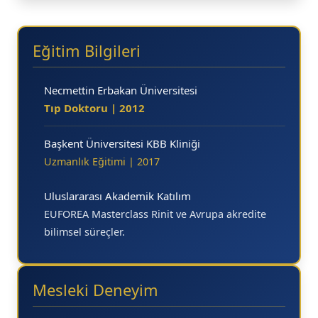
16.20
16.
Eğitim Bilgileri
16.30
16.
16.40
16.
Necmettin Erbakan Üniversitesi
16.50
16.
Tıp Doktoru | 2012
16.
Başkent Üniversitesi KBB Kliniği
16.
Uzmanlık Eğitimi | 2017
Uluslararası Akademik Katılım
EUFOREA Masterclass Rinit ve Avrupa akredite
bilimsel süreçler.
Mesleki Deneyim