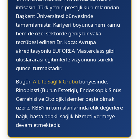
14.10
14.30
13.
ihtisasını Türkiye'nin prestijli kurumlarından
14.20
14.40
14.
Başkent Üniversitesi
bünyesinde
tamamlamıştır. Kariyeri boyunca hem kamu
14.30
14.50
14.
hem de özel sektörde geniş bir vaka
14.40
15.00
14.
tecrübesi edinen Dr. Koca; Avrupa
14.50
15.10
14.
akreditasyonlu
EUFOREA Masterclass
gibi
uluslararası eğitimlerle vizyonunu sürekli
15.00
15.20
14.
güncel tutmaktadır.
15.10
15.40
14.
Bugün
A Life Sağlık Grubu
bünyesinde;
15.20
15.50
15.
Rinoplasti (Burun Estetiği), Endoskopik Sinüs
15.30
15.
Cerrahisi ve Otolojik işlemler başta olmak
15.40
15.
üzere, KBB’nin tüm alanlarında etik değerlere
bağlı, hasta odaklı sağlık hizmeti vermeye
15.50
15.
devam etmektedir.
16.00
15.
16.10
15.