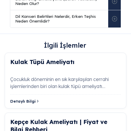
İlgili İşlemler
Kulak Tüpü Ameliyatı
Sıkça Sorulan Sorular
Çocukluk döneminin en sık karşılaşılan cerrahi
Rinoplasti ile Septorinoplasti Arasındaki Fark
işlemlerinden biri olan kulak tüpü ameliyatı
Nedir?
(ventilasyon tüpü…
Detaylı Bilgi
Rinoplasti yalnızca burnun dış görünümünü
düzeltmeye odaklanan estetik bir cerrahidir.
Septorinoplasti ise hem dış görünümün estetik
Kepçe Kulak Ameliyatı | Fiyat ve
olarak şekillendirilmesini hem de iç kısımdaki
Bilgi Rehberi