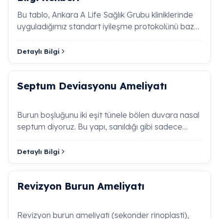
kıkırdak eğriliğinin (septum deviasyonu) düzeltiler
Bu tablo, Ankara A Life Sağlık Grubu kliniklerinde
nefes alma fonksiyonunun optimize edilmesini
uyguladığımız standart iyileşme protokolünü baz
kapsar.
A Life Sağlık Grubu
, burun cerrahilerinde
almaktadır. Her hastanın iyileş…
estetik ve fonksiyonelliği güncel tıp standartlarınd
başarıyla birleştirmektedir.
Detaylı Bilgi
Septum Deviasyonu Ameliyatı
Laringofarengeal Reflü (Boğaz Reflüsü) Nedir,
Belirtileri Nelerdir?
Burun boşluğunu iki eşit tünele bölen duvara nasal
Ani İşitme Kaybı Nedir, Neden Acil Müdahale
septum diyoruz. Bu yapı, sanıldığı gibi sadece
Gerektirir?
kıkırdaktan oluşmaz; ü&cced…
Detaylı Bilgi
Kolesteatom Nedir, Kulak Sağlığını Nasıl
Tehdit Eder?
Revizyon Burun Ameliyatı
Östaki Borusu Disfonksiyonu Nedir, Balon
Dilatasyonu Nasıl Yapılır?
Revizyon burun ameliyatı (sekonder rinoplasti),