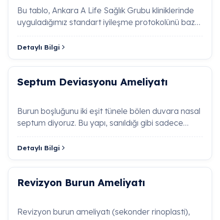
vakalarda koklear implantasyon protokolleri
Bu tablo, Ankara A Life Sağlık Grubu kliniklerinde
başarıyla planlanır.
uyguladığımız standart iyileşme protokolünü baz
almaktadır. Her hastanın iyileş…
Detaylı Bilgi
Akut Orta Kulak İltihabı (Akut Otitis Media)
Neden Olur?
Septum Deviasyonu Ameliyatı
Kulak Kiri (Buşon) Nedir, Kulak Temizleme
Çubuğu Kullanmak Zararlı mıdır?
Burun boşluğunu iki eşit tünele bölen duvara nasal
Labirentit (İç Kulak İltihabı) Belirtileri Nelerdir?
septum diyoruz. Bu yapı, sanıldığı gibi sadece
kıkırdaktan oluşmaz; ü&cced…
Burun Valfi Yetmezliği (Nazal Valf Kollapsı)
Detaylı Bilgi
Nedir?
Bademcik Apsesi (Peritonziller Apse) Neden
Revizyon Burun Ameliyatı
Olur ve Nasıl Müdahale Edilir?
Revizyon burun ameliyatı (sekonder rinoplasti),
Barotravma Nedir, Uçuş veya Dalış Sonrası