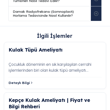
İlgili İşlemler
Sıkça Sorulan Sorular
Kulak Tüpü Ameliyatı
Presbiakuzi (Yaşa Bağlı İşitme Kaybı) Nedir
ve Nasıl Tedavi Edilir?
Çocukluk döneminin en sık karşılaşılan cerrahi
işlemlerinden biri olan kulak tüpü ameliyatı
Presbiakuzi, yaşlanma sürecinde iç kulaktaki kokle
(ventilasyon tüpü…
tüy hücrelerinin ve işitme sinirinin yıpranmasıyla
Detaylı Bilgi
oluşan iki taraflı, ilerleyici bir sensorinöral işitme
kaybı tablosudur. Özellikle yüksek frekanslı seslerin
algılanması bozulur. Tedavisinde, işitsel
Kepçe Kulak Ameliyatı | Fiyat ve
dekompresyonu önlemek ve bilişsel fonksiyonları
Bilgi Rehberi
korumak adına dijital işitme cihazları veya ileri