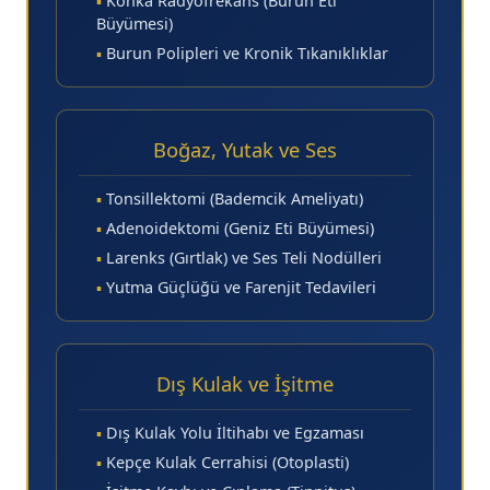
▪
Konka Radyofrekans (Burun Eti
Büyümesi)
▪
Burun Polipleri ve Kronik Tıkanıklıklar
Boğaz, Yutak ve Ses
▪
Tonsillektomi (Bademcik Ameliyatı)
▪
Adenoidektomi (Geniz Eti Büyümesi)
▪
Larenks (Gırtlak) ve Ses Teli Nodülleri
▪
Yutma Güçlüğü ve Farenjit Tedavileri
Dış Kulak ve İşitme
▪
Dış Kulak Yolu İltihabı ve Egzaması
▪
Kepçe Kulak Cerrahisi (Otoplasti)