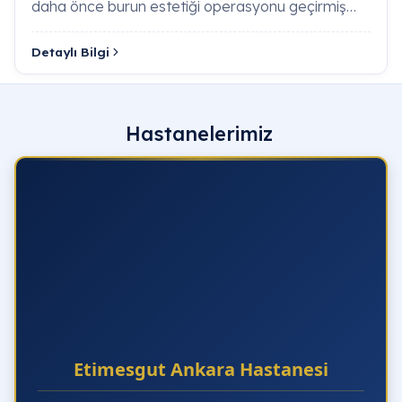
daha önce burun estetiği operasyonu geçirmiş
Kulak Hasarı Nasıl Önlenir?
ancak sonuçtan estetik veya …
Detaylı Bilgi
Nazofarenks Kanseri (Geniz Kanseri) Belirtileri
Nelerdir?
Bell Paralizisi (Geçici Yüz Felci) ve KBB İlişkisi
Hastanelerimiz
Nedir?
Akut Larenjit Nedir, Ses İstirahatı Neden
Önemlidir?
Submandibular Bez (Çene Altı Tükürük Bezi)
Tümörleri Nasıl Tedavi Edilir?
Damak Radyofrekansı (Somnoplasti)
Horlama Tedavisinde Nasıl Kullanılır?
Etimesgut Ankara Hastanesi