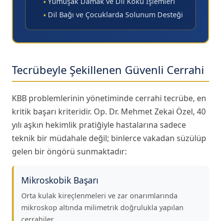
▪
Yumuşak Damak ve Dil Kökü İşlemleri
▪
Dil Bağı ve Çocuklarda Solunum Desteği
Tecrübeyle Şekillenen Güvenli Cerrahi
KBB problemlerinin yönetiminde cerrahi tecrübe, en
kritik başarı kriteridir. Op. Dr. Mehmet Zekai Özel, 40
yılı aşkın hekimlik pratiğiyle hastalarına sadece
teknik bir müdahale değil; binlerce vakadan süzülüp
gelen bir öngörü sunmaktadır:
Mikroskobik Başarı
Orta kulak kireçlenmeleri ve zar onarımlarında
mikroskop altında milimetrik doğrulukla yapılan
cerrahiler.