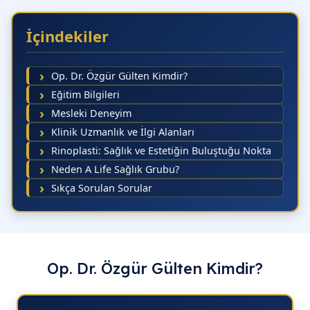
09.
İçindekiler
10.
10.
Op. Dr. Özgür Gülten Kimdir?
10.
Eğitim Bilgileri
Mesleki Deneyim
10.
Klinik Uzmanlık ve İlgi Alanları
10.
Rinoplasti: Sağlık ve Estetiğin Buluştuğu Nokta
11.
Neden A Life Sağlık Grubu?
Sıkça Sorulan Sorular
11.
11.
11.
11.
Op. Dr. Özgür Gülten Kimdir?
11.