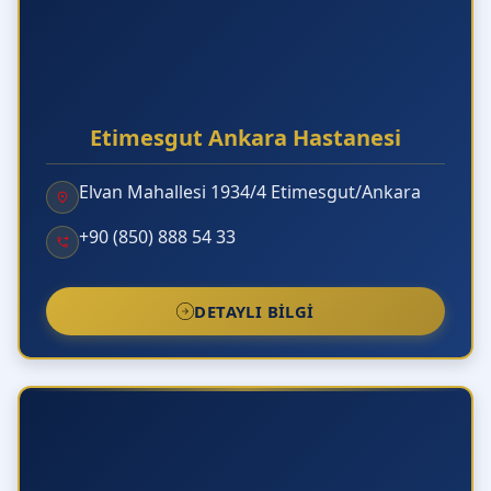
Horlama Cerrahisinde UPPP
(Uvulopalatofarengoplasti) Ameliyatı Nedir?
Neden A Life Sağlık Grubu KBB Birimi Tercih
Edilmeli?
Etimesgut Ankara Hastanesi
Elvan Mahallesi 1934/4 Etimesgut/Ankara
+90 (850) 888 54 33
DETAYLI BILGI