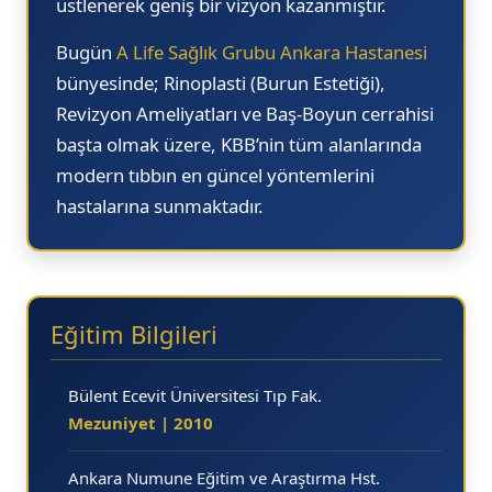
üstlenerek geniş bir vizyon kazanmıştır.
Bugün
A Life Sağlık Grubu Ankara Hastanesi
bünyesinde; Rinoplasti (Burun Estetiği),
Revizyon Ameliyatları ve Baş-Boyun cerrahisi
başta olmak üzere, KBB’nin tüm alanlarında
modern tıbbın en güncel yöntemlerini
hastalarına sunmaktadır.
Eğitim Bilgileri
Bülent Ecevit Üniversitesi Tıp Fak.
Mezuniyet | 2010
Ankara Numune Eğitim ve Araştırma Hst.