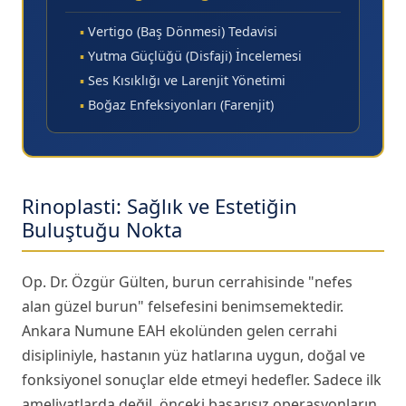
▪
Vertigo (Baş Dönmesi) Tedavisi
▪
Yutma Güçlüğü (Disfaji) İncelemesi
▪
Ses Kısıklığı ve Larenjit Yönetimi
▪
Boğaz Enfeksiyonları (Farenjit)
Rinoplasti: Sağlık ve Estetiğin
Buluştuğu Nokta
Op. Dr. Özgür Gülten, burun cerrahisinde
"nefes
alan güzel burun"
felsefesini benimsemektedir.
Ankara Numune EAH ekolünden gelen cerrahi
disipliniyle, hastanın yüz hatlarına uygun, doğal ve
fonksiyonel sonuçlar elde etmeyi hedefler. Sadece ilk
ameliyatlarda değil, önceki başarısız operasyonların