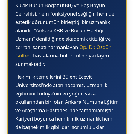
12.
Kulak Burun Boğaz (KBB) ve Baş Boyun
12.
Cerrahisi, hem fonksiyonel sağlığın hem de
estetik görünümün birleştiği bir uzmanlık
12.
alanıdır.
"Ankara KBB ve Burun Estetiği
Uzmanı"
denildiğinde akademik titizliği ve
cerrahi sanatı harmanlayan
Op. Dr. Özgür
Gülten
, hastalarına bütüncül bir yaklaşım
sunmaktadır.
Hekimlik temellerini Bülent Ecevit
Üniversitesi'nde atan hocamız, uzmanlık
eğitimini Türkiye’nin en yoğun vaka
okullarından biri olan
Ankara Numune Eğitim
ve Araştırma Hastanesi
'nde tamamlamıştır.
Kariyeri boyunca hem klinik uzmanlık hem
de başhekimlik gibi idari sorumluluklar