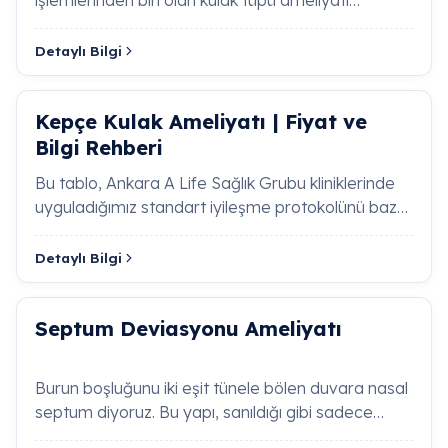
Akut eksternal otit, dış kulak yolu cildinin genellikle
(ventilasyon tüpü…
neme ve koruyucu tabakanın kaybolmasına bağlı
Detaylı Bilgi
gelişen bakteriyel enfeksiyonudur. Şiddetli kulak
ağrısı, kulak kepçesine dokunmada hassasiyet ve
tıkanıklıkla karakterizedir. Tedavi yönetiminde kula
Kepçe Kulak Ameliyatı | Fiyat ve
kanalının profesyonelce temizlenmesi, topikal
Bilgi Rehberi
antibiyotikli ve kortikosteroidli damlaların kullanımı
güncel klinik standartlarda başarıyla tercih ediler
Bu tablo, Ankara A Life Sağlık Grubu kliniklerinde
lokal inflamasyon hızla kontrol altına alınır.
uyguladığımız standart iyileşme protokolünü baz
almaktadır. Her hastanın iyileş…
Detaylı Bilgi
Seröz Otit (Kulakta Sıvı Birikmesi) Nedir, Kulak
Tüpü Ne Zaman Takılır?
Septum Deviasyonu Ameliyatı
Burun Kanaması (Epistaksis) Durumunda İlk
Müdahale Nasıl Olmalıdır?
Burun boşluğunu iki eşit tünele bölen duvara nasal
septum diyoruz. Bu yapı, sanıldığı gibi sadece
Tükürük Bezi Taşları (Sialolitiyazis) Belirtileri
Nelerdir ve Nasıl Tedavi Edilir?
kıkırdaktan oluşmaz; ü&cced…