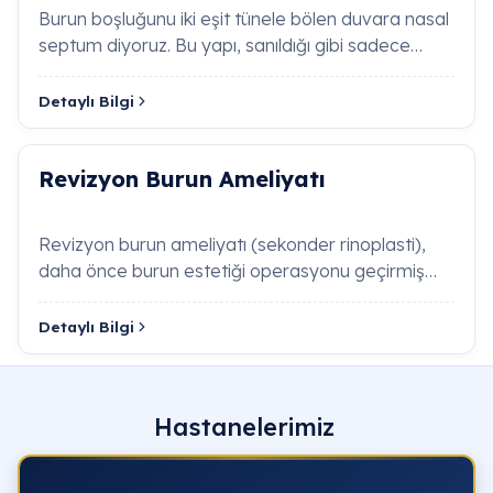
Tedavi Edilir?
Burun boşluğunu iki eşit tünele bölen duvara nasal
septum diyoruz. Bu yapı, sanıldığı gibi sadece
Kulak Zarı Deliği Neden Olur, Timpanoplasti
kıkırdaktan oluşmaz; ü&cced…
Ameliyatı Nedir?
Detaylı Bilgi
Vertigo (Baş Dönmesi) Neden Olur, KBB
Biriminde Nasıl Tedavi Edilir?
Revizyon Burun Ameliyatı
Tonsillit (Bademcik İltihabı) Ameliyatı
(Tonsillektomi) Ne Zaman Gereklidir?
Revizyon burun ameliyatı (sekonder rinoplasti),
daha önce burun estetiği operasyonu geçirmiş
ancak sonuçtan estetik veya …
İşitme Kaybı Türleri Nelerdir, Sensorinöral
İşitme Kaybı Nedir?
Detaylı Bilgi
Tinnitus (Kulak Çınlaması) Neden Olur, Tedavi
Yolları Nelerdir?
Hastanelerimiz
Ses Kısıklığı Neden Olur, Larenks Karsinomu
Riskleri Nelerdir?