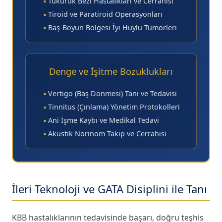
▪
Tükürük Bezi Hastalıkları ve Cerrahisi
▪
Tiroid ve Paratiroid Operasyonları
▪
Baş-Boyun Bölgesi İyi Huylu Tümörleri
Denge ve İşitme Bozuklukları
▪
Vertigo (Baş Dönmesi) Tanı ve Tedavisi
▪
Tinnitus (Çınlama) Yönetim Protokolleri
▪
Ani İşme Kaybı ve Medikal Tedavi
▪
Akustik Nörinom Takip ve Cerrahisi
İleri Teknoloji ve GATA Disiplini ile Tanı
KBB hastalıklarının tedavisinde başarı, doğru teşhis