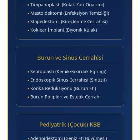
▪
Timpanoplasti (Kulak Zarı Onarımı)
▪
Mastoidektomi (Enfeksiyon Temizliği)
▪
Stapedektomi (Kireçlenme Cerrahisi)
▪
Koklear İmplant (Biyonik Kulak)
Burun ve Sinüs Cerrahisi
▪
Septoplasti (Kemik/Kıkırdak Eğriliği)
▪
Endoskopik Sinüs Cerrahisi (Sinüzit)
▪
Konka Redüksiyonu (Burun Eti)
▪
Burun Polipleri ve Estetik Cerrahi
Pediyatrik (Çocuk) KBB
▪
Adenoidektomi (Geniz Eti Büyümesi)