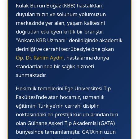
11.10
11.
Kulak Burun Boğaz (KBB) hastalıkları,
11.20
11.
duyularımızın ve solunum yolumuzun
merkezinde yer alan, yaşam kalitesini
11.30
11.
doğrudan etkileyen kritik bir branştır.
11.40
11.
"Ankara KBB Uzmanı"
denildiğinde akademik
11.50
11.
derinliği ve cerrahi tecrübesiyle öne çıkan
Op. Dr. Rahim Aydın
, hastalarına dünya
12.00
12.
standartlarında bir sağlık hizmeti
12.10
12.
sunmaktadır.
12.20
12.
Hekimlik temellerini
Ege Üniversitesi Tıp
13.30
13.
Fakültesi
'nde atan hocamız, uzmanlık
13.40
13.
eğitimini Türkiye'nin cerrahi disiplin
noktasındaki en prestijli kurumlarından biri
13.50
13.
olan
Gülhane Askeri Tıp Akademisi (GATA)
14.00
14.
bünyesinde tamamlamıştır. GATA'nın uzun
14.10
14.