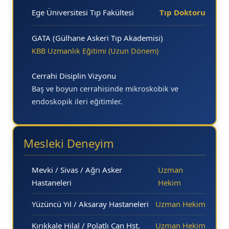
16.20
16.
Ege Üniversitesi Tıp Fakültesi
Tıp Doktoru
16.30
16.
GATA (Gülhane Askeri Tıp Akademisi)
16.40
16.
KBB Uzmanlık Eğitimi (Uzun Dönem)
16.50
16.
Cerrahi Disiplin Vizyonu
Baş ve boyun cerrahisinde mikroskobik ve
endoskopik ileri eğitimler.
Mesleki Deneyim
Mevki / Sivas / Ağrı Asker
Uzman
Hastaneleri
Hekim
Yüzüncü Yıl / Aksaray Hastaneleri
Uzman Hekim
Kırıkkale Hilal / Polatlı Can Hst.
Uzman Hekim