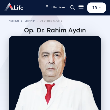
E-Randevu
TR
Anasayfa
Doktorlar
Op. Dr. Rahim Aydın
Op. Dr. Rahim Aydın