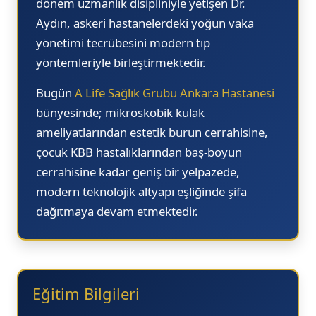
dönem uzmanlık disipliniyle yetişen Dr.
14.20
14.
Aydın, askeri hastanelerdeki yoğun vaka
yönetimi tecrübesini modern tıp
14.30
14.
yöntemleriyle birleştirmektedir.
14.40
14.
Bugün
A Life Sağlık Grubu Ankara Hastanesi
14.50
14.
bünyesinde; mikroskobik kulak
15.00
15.
ameliyatlarından estetik burun cerrahisine,
15.10
15.
çocuk KBB hastalıklarından baş-boyun
cerrahisine kadar geniş bir yelpazede,
15.20
15.
modern teknolojik altyapı eşliğinde şifa
15.30
15.
dağıtmaya devam etmektedir.
15.40
15.
15.50
15.
16.00
16.
Eğitim Bilgileri
16.10
16.