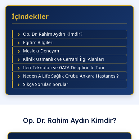
09.10
09.
İçindekiler
09.20
09.
09.30
09.
Op. Dr. Rahim Aydın Kimdir?
09.40
09.
Eğitim Bilgileri
Mesleki Deneyim
09.50
09.
Klinik Uzmanlık ve Cerrahi İlgi Alanları
10.00
10.
İleri Teknoloji ve GATA Disiplini ile Tanı
10.10
10.
Neden A Life Sağlık Grubu Ankara Hastanesi?
Sıkça Sorulan Sorular
10.20
10.
10.30
10.
10.40
10.
10.50
10.
Op. Dr. Rahim Aydın Kimdir?
11.00
11.