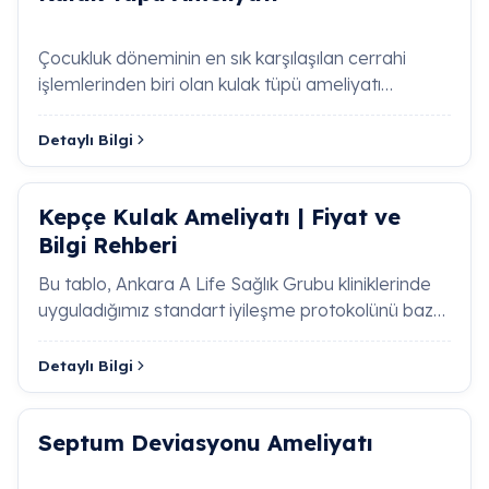
Sıkça Sorulan Sorular
Çocukluk döneminin en sık karşılaşılan cerrahi
Kulak Burun Boğaz (KBB) Hangi Hastalıklara
işlemlerinden biri olan kulak tüpü ameliyatı
Bakar?
(ventilasyon tüpü…
Detaylı Bilgi
KBB; kulak, burun, boğaz, baş ve boyun bölgesinde
hastalıkların teşhis ve cerrahi tedavisiyle ilgilenen
branştır. İşitme kayıpları, kronik sinüzit, septum
Kepçe Kulak Ameliyatı | Fiyat ve
deviasyonu, bademcik enfeksiyonları, tükürük bezi
Bilgi Rehberi
tümörleri ve ses teli patolojileri KBB biriminin
uzmanlık alanlarıdır.
A Life Sağlık Grubu
, tüm KBB
Bu tablo, Ankara A Life Sağlık Grubu kliniklerinde
patolojilerini modern tıbbi donanımıyla başarıyla
uyguladığımız standart iyileşme protokolünü baz
tedavi eder.
almaktadır. Her hastanın iyileş…
Detaylı Bilgi
Deviasyon (Burun Kemiği Eğriliği) Nedir,
Ameliyatı Nasıl Yapılır?
Septum Deviasyonu Ameliyatı
Sinüzit Belirtileri Nelerdir, Kronik Sinüzit Nasıl