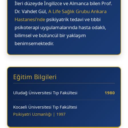
İleri düzeyde İngilizce ve Almanca bilen Prof.
10.00
Dr. Vahdet Gül,
A Life Sağlık Grubu Ankara
10.30
Hastanesi'nde
psikiyatrik tedavi ve tıbbi
11.00
psikoterapi uygulamalarında hasta odaklı,
11.30
bilimsel ve bütüncül bir yaklaşım
12.00
benimsemektedir.
13.30
14.00
14.30
15.00
Eğitim Bilgileri
15.30
16.00
Uludağ Üniversitesi Tıp Fakültesi
1980
16.30
17.00
Kocaeli Üniversitesi Tıp Fakültesi
Psikiyatri Uzmanlığı | 1997