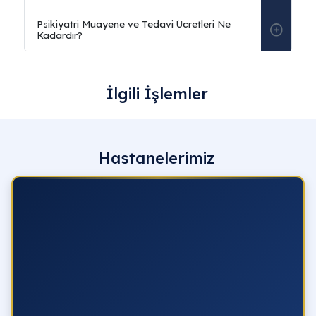
Psikiyatri Nedir ve Hangi Hastalıklara Bakar?
Psikiyatri
, zihinsel, duygusal ve davranışsal
bozuklukların tanısı, tedavisi ve önlenmesine
İlgili İşlemler
odaklanan bir tıp dalıdır. Depresyon, anksiyete,
bipolar bozukluk, şizofreni ve uyku bozuklukları gibi
geniş bir yelpazedeki hastalıkları inceler.
Prof. Dr.
Vahdet Gül
, biyolojik ve psikososyal yaklaşımları
Hastanelerimiz
birleştirerek hastaların ruh sağlığını 2026 modern t
standartlarında profesyonelce iyileştirmeyi
hedeflemektedir.
Psikiyatrist ile Psikolog Arasındaki Fark Nedir?
Prof. Dr. Vahdet Gül Psikiyatri Alanında Hangi
Uzmanlıklara Sahiptir?