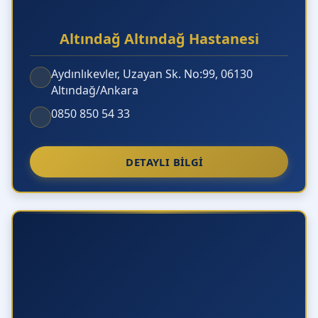
Online Psikiyatri Muayenesi ve Danışmanlığı
Mümkün müdür?
Altındağ Altındağ Hastanesi
Psikiyatri Muayene ve Tedavi Ücretleri Ne
Aydınlıkevler, Uzayan Sk. No:99, 06130
Kadardır?
Altındağ/Ankara
0850 850 54 33
DETAYLI BILGI