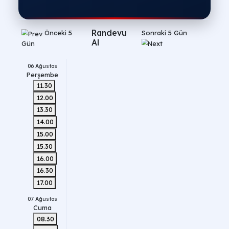
Önceki 5
Sonraki 5 G
Gün
Randevu
06 Ağustos
Al
Perşembe
11.30
12.00
13.30
14.00
15.00