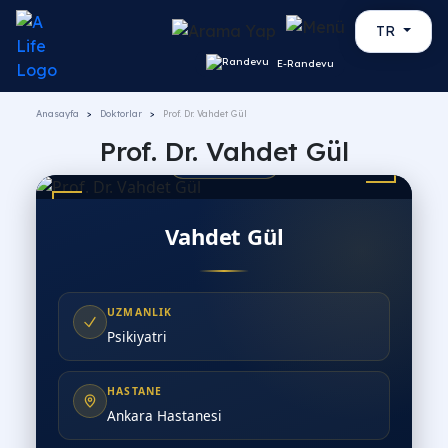
TR
E-Randevu
Anasayfa
Doktorlar
Prof. Dr. Vahdet Gül
Prof. Dr. Vahdet Gül
PROF. DR.
Vahdet Gül
UZMANLIK
Psikiyatri
HASTANE
Ankara Hastanesi