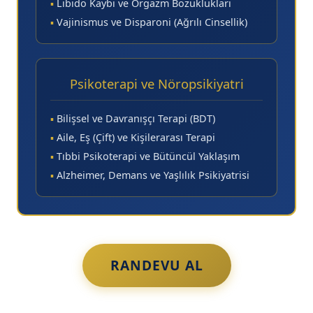
▪
Libido Kaybı ve Orgazm Bozuklukları
▪
Vajinismus ve Disparoni (Ağrılı Cinsellik)
Psikoterapi ve Nöropsikiyatri
▪
Bilişsel ve Davranışçı Terapi (BDT)
▪
Aile, Eş (Çift) ve Kişilerarası Terapi
▪
Tıbbi Psikoterapi ve Bütüncül Yaklaşım
▪
Alzheimer, Demans ve Yaşlılık Psikiyatrisi
RANDEVU AL