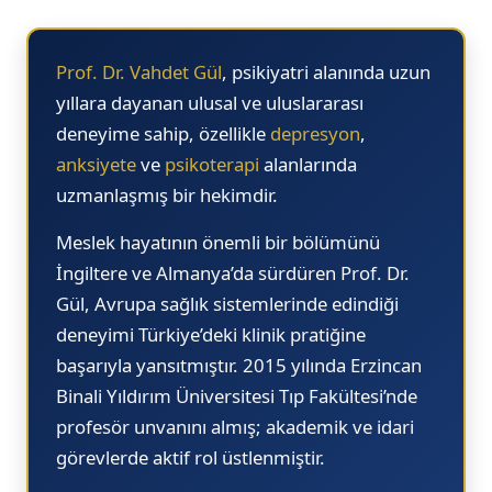
16.00
16.30
Prof. Dr. Vahdet Gül
, psikiyatri alanında uzun
17.00
yıllara dayanan ulusal ve uluslararası
08 Ağustos
deneyime sahip, özellikle
depresyon
,
Cumartesi
anksiyete
ve
psikoterapi
alanlarında
08.30
uzmanlaşmış bir hekimdir.
11.00
Meslek hayatının önemli bir bölümünü
12.00
İngiltere ve Almanya’da sürdüren Prof. Dr.
14.00
Gül, Avrupa sağlık sistemlerinde edindiği
15.30
deneyimi Türkiye’deki klinik pratiğine
10 Ağustos
başarıyla yansıtmıştır. 2015 yılında Erzincan
Pazartesi
Binali Yıldırım Üniversitesi Tıp Fakültesi’nde
08.30
profesör unvanını almış; akademik ve idari
09.00
görevlerde aktif rol üstlenmiştir.
09.30