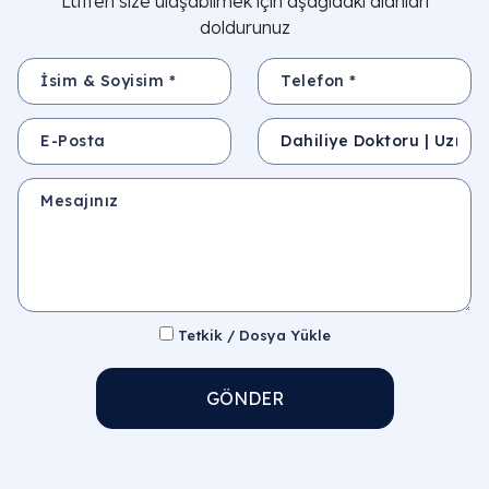
Lütfen size ulaşabilmek için aşağıdaki alanları
doldurunuz
İsim & Soyisim *
Telefon *
E-Posta
Konu
Mesajınız
Tetkik / Dosya Yükle
GÖNDER