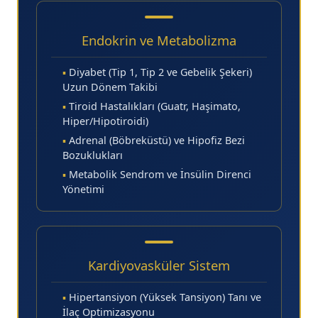
22.10
22.20
Endokrin ve Metabolizma
22.30
▪
Diyabet (Tip 1, Tip 2 ve Gebelik Şekeri)
22.40
Uzun Dönem Takibi
▪
Tiroid Hastalıkları (Guatr, Haşimato,
22.50
Hiper/Hipotiroidi)
▪
Adrenal (Böbreküstü) ve Hipofiz Bezi
Bozuklukları
▪
Metabolik Sendrom ve İnsülin Direnci
Yönetimi
Kardiyovasküler Sistem
▪
Hipertansiyon (Yüksek Tansiyon) Tanı ve
İlaç Optimizasyonu