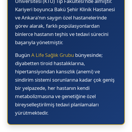
Üniversitesi (KTÜ) Tıp Fakültesi'nde
almıştır.
22.40
21.30
16.00
22.30
22
Kariyeri boyunca Bakü Şehir Klinik Hastanesi
22.50
21.40
16.10
22.40
22
ve Ankara'nın saygın özel hastanelerinde
23.00
21.50
16.20
22.50
22
görev alarak, farklı popülasyonlardan
binlerce hastanın teşhis ve tedavi sürecini
23.10
22.00
16.30
23.00
23
başarıyla yönetmiştir.
23.20
22.10
16.40
23.10
23
Bugün
A Life Sağlık Grubu
bünyesinde;
23.30
22.20
16.50
23.20
23
diyabetten tiroid hastalıklarına,
23.40
22.30
17.00
23.30
23
hipertansiyondan kansızlık (anemi) ve
23.50
22.40
17.10
23.40
23
sindirim sistemi sorunlarına kadar çok geniş
bir yelpazede, her hastanın kendi
22.50
17.20
23.50
23
metabolizmasına ve genetiğine özel
17.30
bireyselleştirilmiş tedavi planlamaları
17.40
yürütmektedir.
17.50
18.00