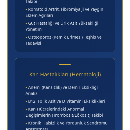
Takibi
▪
Romatoid Artrit, Fibromiyalji ve Yaygın
Eklem Ağrıları
▪
Gut Hastalığı ve Ürik Asit Yüksekliği
Yönetimi
▪
Osteoporoz (Kemik Erimesi) Teşhis ve
Tedavisi
Kan Hastalıkları (Hematoloji)
▪
Anemi (Kansızlık) ve Demir Eksikliği
Analizi
▪
B12, Folik Asit ve D Vitamini Eksiklikleri
▪
Kan Hücrelerindeki Anormal
Değişimlerin (Trombosit/Lökosit) Takibi
▪
Kronik Halsizlik ve Yorgunluk Sendromu
Araştırması