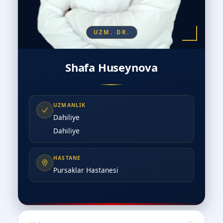
UZM. DR.
Shafa Huseynova
UZMANLIK
Dahiliye
Dahiliye
HASTANE
Pursaklar Hastanesi