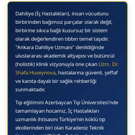
20.40
19.30
13.30
20.30
20
Dahiliye (İç Hastalıkları), insan vücudunu
20.50
19.40
13.40
20.40
20
birbirinden bağımsız parçalar olarak değil,
21.00
19.50
13.50
20.50
20
birbirine sıkıca bağlı kusursuz bir sistem
olarak değerlendiren tıbbın temel taşıdır.
21.10
20.00
14.00
21.00
21
"Ankara Dahiliye Uzmanı"
denildiğinde
21.20
20.10
14.10
21.10
21
uluslararası akademik altyapısı ve bütüncül
21.30
20.20
14.20
21.20
21
(holistik) klinik vizyonuyla öne çıkan
Uzm. Dr.
Shafa Huseynova
, hastalarına güvenli, şeffaf
21.40
20.30
14.30
21.30
21
ve kanıta dayalı bir sağlık rehberliği
21.50
20.40
14.40
21.40
21
sunmaktadır.
22.00
20.50
14.50
21.50
21
Tıp eğitimini Azerbaycan Tıp Üniversitesi'nde
22.10
21.00
15.30
22.00
22
tamamlayan hocamız, İç Hastalıkları
22.20
21.10
15.40
22.10
22
uzmanlık ihtisasını Türkiye'nin köklü tıp
ekollerinden biri olan
Karadeniz Teknik
22.30
21.20
15.50
22.20
22