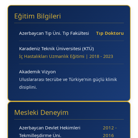
18.10
Eğitim Bilgileri
18.20
18.30
Azerbaycan Tıp Üni. Tıp Fakültesi
Tıp Doktoru
18.40
Karadeniz Teknik Üniversitesi (KTÜ)
18.50
İç Hastalıkları Uzmanlık Eğitimi | 2018 - 2023
19.00
Akademik Vizyon
19.10
Uluslararası tecrübe ve Türkiye'nin güçlü klinik
disiplini.
19.20
19.30
Mesleki Deneyim
19.40
19.50
Azerbaycan Devlet Hekimleri
2012 -
20.00
Tekmilleşdirme Üni.
2016