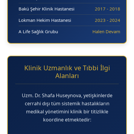
20.10
Bakü Şehir Klinik Hastanesi
2017 - 2018
20.20
Lokman Hekim Hastanesi
2023 - 2024
20.30
A Life Sağlık Grubu
Halen Devam
20.40
20.50
21.00
Klinik Uzmanlık ve Tıbbi İlgi
21.10
Alanları
21.20
21.30
Uzm. Dr. Shafa Huseynova, yetişkinlerde
cerrahi dışı tüm sistemik hastalıkların
21.40
medikal yönetimini klinik bir titizlikle
21.50
koordine etmektedir:
22.00