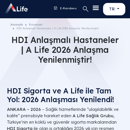
E-Randevu
TR
Anasayfa
Kurumsal
HDI Anlaşmalı Hastaneler​ | A Life 2026 Anlaşma Yenilenmiştir!
HDI Anlaşmalı Hastaneler​
| A Life 2026 Anlaşma
Yenilenmiştir!
HDI Sigorta ve A Life ile Tam
Yol: 2026 Anlaşması Yenilendi!
ANKARA – 2026
– Sağlık hizmetlerinde "ulaşılabilirlik ve
kalite" prensibiyle hareket eden
A Life Sağlık Grubu
,
Türkiye’nin en köklü ve güvenilir sigorta markalarından
HDI Sigorta
ile olan iş ortaklığını 2026 yılı için resmen