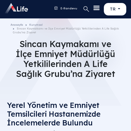
E-Randevu
TR
Anasayfa
Kurumsal
Sincan Kaymakamı ve İlçe Emniyet Müdürlüğü Yetkililerinden A Life Sağlık
Grubu’na Ziyaret
Sincan Kaymakamı ve
İlçe Emniyet Müdürlüğü
Yetkililerinden A Life
Sağlık Grubu’na Ziyaret
Yerel Yönetim ve Emniyet
Temsilcileri Hastanemizde
İncelemelerde Bulundu