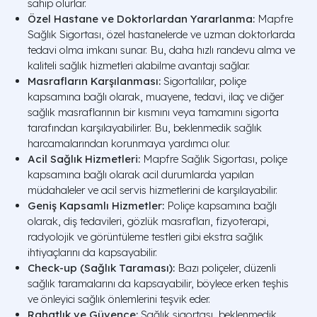
sahip olurlar.
Özel Hastane ve Doktorlardan Yararlanma:
Mapfre
Sağlık Sigortası, özel hastanelerde ve uzman doktorlarda
tedavi olma imkanı sunar. Bu, daha hızlı randevu alma ve
kaliteli sağlık hizmetleri alabilme avantajı sağlar.
Masrafların Karşılanması:
Sigortalılar, poliçe
kapsamına bağlı olarak, muayene, tedavi, ilaç ve diğer
sağlık masraflarının bir kısmını veya tamamını sigorta
tarafından karşılayabilirler. Bu, beklenmedik sağlık
harcamalarından korunmaya yardımcı olur.
Acil Sağlık Hizmetleri:
Mapfre Sağlık Sigortası, poliçe
kapsamına bağlı olarak acil durumlarda yapılan
müdahaleler ve acil servis hizmetlerini de karşılayabilir.
Geniş Kapsamlı Hizmetler:
Poliçe kapsamına bağlı
olarak, diş tedavileri, gözlük masrafları, fizyoterapi,
radyolojik ve görüntüleme testleri gibi ekstra sağlık
ihtiyaçlarını da kapsayabilir.
Check-up (Sağlık Taraması):
Bazı poliçeler, düzenli
sağlık taramalarını da kapsayabilir, böylece erken teşhis
ve önleyici sağlık önlemlerini teşvik eder.
Rahatlık ve Güvence:
Sağlık sigortası, beklenmedik