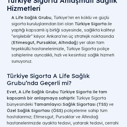
Türkiye Sigorta Anlaşmalı Sağlık
Hizmetleri
A Life Sağlık Grubu
, Türkiye’nin en köklü ve güçlü
sigorta kuruluşlarından biri olan
Türkiye Sigorta
ile
yaptığı kapsamlı iş birliği sayesinde, sağlıkta kaliteyi
"erişilebilir" kılıyor. Ankara’nın üç stratejik noktasında
(
Etimesgut, Pursaklar, Altındağ
) yer alan tam
teşekküllü hastanelerimizle, Türkiye Sigorta poliçe
sahiplerine ayrıcalıklı, hızlı ve kesintisiz sağlık hizmeti
sunuyoruz.
Türkiye Sigorta A Life Sağlık
Grubu’nda Geçerli mi?
Evet, A Life Sağlık Grubu Türkiye Sigorta ile tam
kapsamlı bir anlaşmaya sahiptir.
Türkiye Sigorta
bünyesindeki
Tamamlayıcı Sağlık Sigortası (TSS)
ve
Özel Sağlık Sigortası (ÖSS)
poliçelerine sahip tüm
hastalarımız; Etimesgut, Pursaklar ve Altındağ
hastanelerimizde ayakta tedavi, yatarak tedavi, cerrahi