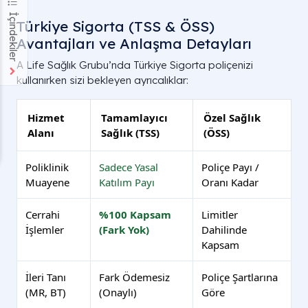
İçindekiler
Türkiye Sigorta (TSS & ÖSS)
Avantajları ve Anlaşma Detayları
A Life Sağlık Grubu’nda Türkiye Sigorta poliçenizi
kullanırken sizi bekleyen ayrıcalıklar:
Hizmet
Tamamlayıcı
Özel Sağlık
Alanı
Sağlık (TSS)
(ÖSS)
Poliklinik
Sadece Yasal
Poliçe Payı /
Muayene
Katılım Payı
Oranı Kadar
Cerrahi
%100 Kapsam
Limitler
İşlemler
(Fark Yok)
Dahilinde
Kapsam
İleri Tanı
Fark Ödemesiz
Poliçe Şartlarına
(MR, BT)
(Onaylı)
Göre