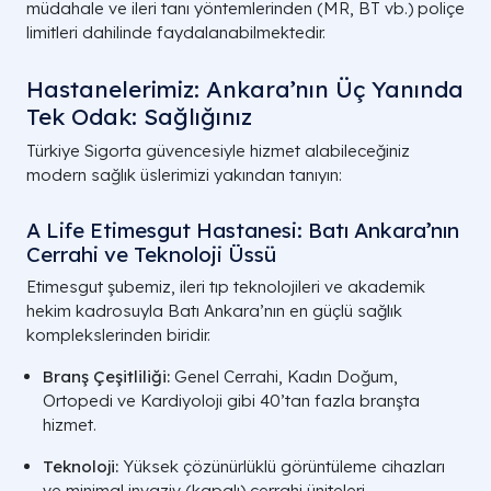
müdahale ve ileri tanı yöntemlerinden (MR, BT vb.) poliçe
limitleri dahilinde faydalanabilmektedir.
Hastanelerimiz: Ankara’nın Üç Yanında
Tek Odak: Sağlığınız
Türkiye Sigorta güvencesiyle hizmet alabileceğiniz
modern sağlık üslerimizi yakından tanıyın:
A Life Etimesgut Hastanesi: Batı Ankara’nın
Cerrahi ve Teknoloji Üssü
Etimesgut şubemiz, ileri tıp teknolojileri ve akademik
hekim kadrosuyla Batı Ankara’nın en güçlü sağlık
komplekslerinden biridir.
Branş Çeşitliliği:
Genel Cerrahi, Kadın Doğum,
Ortopedi ve Kardiyoloji gibi 40’tan fazla branşta
hizmet.
Teknoloji:
Yüksek çözünürlüklü görüntüleme cihazları
ve minimal invaziv (kapalı) cerrahi üniteleri.