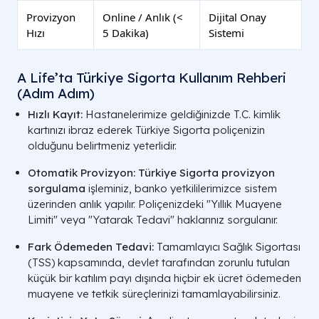
Provizyon
Online / Anlık (<
Dijital Onay
Hızı
5 Dakika)
Sistemi
A Life’ta Türkiye Sigorta Kullanım Rehberi
(Adım Adım)
Hızlı Kayıt:
Hastanelerimize geldiğinizde T.C. kimlik
kartınızı ibraz ederek Türkiye Sigorta poliçenizin
olduğunu belirtmeniz yeterlidir.
Otomatik Provizyon:
Türkiye Sigorta provizyon
sorgulama
işleminiz, banko yetkililerimizce sistem
üzerinden anlık yapılır. Poliçenizdeki "Yıllık Muayene
Limiti" veya "Yatarak Tedavi" haklarınız sorgulanır.
Fark Ödemeden Tedavi:
Tamamlayıcı Sağlık Sigortası
(TSS) kapsamında, devlet tarafından zorunlu tutulan
küçük bir katılım payı dışında hiçbir ek ücret ödemeden
muayene ve tetkik süreçlerinizi tamamlayabilirsiniz.