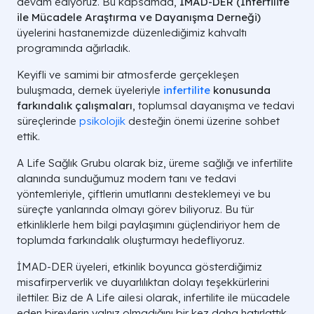
devam ediyoruz. Bu kapsamda,
İMAD-DER (İnfertilite
ile Mücadele Araştırma ve Dayanışma Derneği)
üyelerini hastanemizde düzenlediğimiz kahvaltı
programında ağırladık.
Keyifli ve samimi bir atmosferde gerçekleşen
buluşmada, dernek üyeleriyle
infertilite
konusunda
farkındalık çalışmaları
, toplumsal dayanışma ve tedavi
süreçlerinde
psikolojik
desteğin önemi üzerine sohbet
ettik.
A Life Sağlık Grubu olarak biz, üreme sağlığı ve infertilite
alanında sunduğumuz modern tanı ve tedavi
yöntemleriyle, çiftlerin umutlarını desteklemeyi ve bu
süreçte yanlarında olmayı görev biliyoruz. Bu tür
etkinliklerle hem bilgi paylaşımını güçlendiriyor hem de
toplumda farkındalık oluşturmayı hedefliyoruz.
İMAD-DER üyeleri, etkinlik boyunca gösterdiğimiz
misafirperverlik ve duyarlılıktan dolayı teşekkürlerini
ilettiler. Biz de A Life ailesi olarak, infertilite ile mücadele
eden bireylerin yalnız olmadığını bir kez daha hatırlattık.