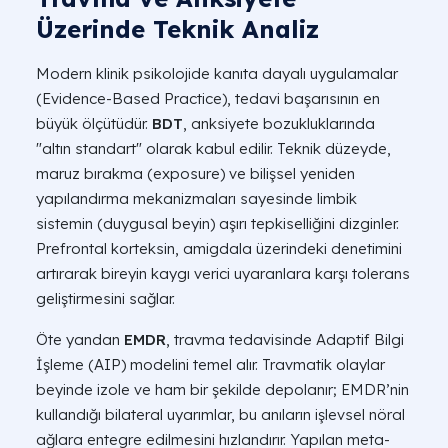
Üzerinde Teknik Analiz
Modern klinik psikolojide kanıta dayalı uygulamalar
(Evidence-Based Practice), tedavi başarısının en
büyük ölçütüdür.
BDT
, anksiyete bozukluklarında
"altın standart" olarak kabul edilir. Teknik düzeyde,
maruz bırakma (exposure)
ve
bilişsel yeniden
yapılandırma
mekanizmaları sayesinde limbik
sistemin (duygusal beyin) aşırı tepkiselliğini dizginler.
Prefrontal korteksin, amigdala üzerindeki denetimini
artırarak bireyin kaygı verici uyaranlara karşı tolerans
geliştirmesini sağlar.
Öte yandan
EMDR
, travma tedavisinde Adaptif Bilgi
İşleme (AIP) modelini temel alır. Travmatik olaylar
beyinde izole ve ham bir şekilde depolanır; EMDR’nin
kullandığı bilateral uyarımlar, bu anıların işlevsel nöral
ağlara entegre edilmesini hızlandırır. Yapılan meta-