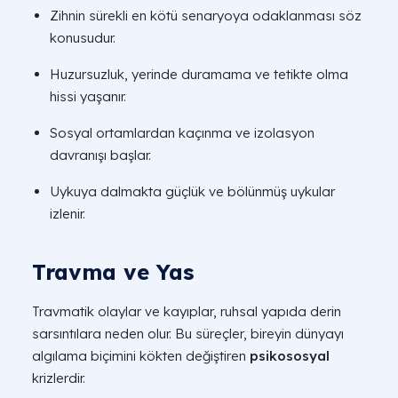
Terapi
Zihnin sürekli en kötü senaryoya odaklanması söz
Odaklandığı Sorunlar
Uygulama 
Yöntemi
konusudur.
Yapılandırı
Bilişsel
Anksiyete, depresyon,
Huzursuzluk, yerinde duramama ve tetikte olma
ödevler, dü
Davranışçı
obsesif-kompulsif
hissi yaşanır.
bilişsel ye
Terapi (BDT)
bozukluk (OKB), fobiler.
yapılandır
Sosyal ortamlardan kaçınma ve izolasyon
davranışı başlar.
Travma sonrası stres
8 aşamalı p
bozukluğu (TSSB), panik
Uykuya dalmakta güçlük ve bölünmüş uykular
EMDR
(çift tarafl
atak, kompleks
izlenir.
odaklı çalı
travmalar.
Kişilik bozuklukları,
Uzun süreli
Travma ve Yas
Psikanalitik
derin varoluşsal krizler,
çağrışım ve
Yöntemler
çocukluk travmaları.
süreçlerin a
Travmatik olaylar ve kayıplar, ruhsal yapıda derin
sarsıntılara neden olur. Bu süreçler, bireyin dünyayı
Davranışsal problemler,
Metaforik a
Oyun
algılama biçimini kökten değiştiren
psikososyal
ayrılık kaygısı, okul
oyuncaklar 
Terapisi
krizlerdir.
uyum sorunları.
kurulan tera