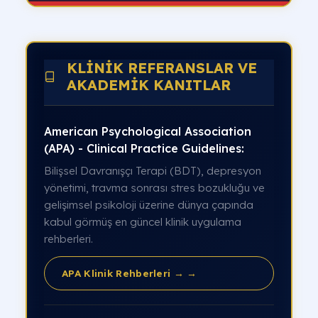
KLINIK REFERANSLAR VE
AKADEMIK KANITLAR
American Psychological Association
(APA) - Clinical Practice Guidelines:
Bilişsel Davranışçı Terapi (BDT), depresyon
yönetimi, travma sonrası stres bozukluğu ve
gelişimsel psikoloji üzerine dünya çapında
kabul görmüş en güncel klinik uygulama
rehberleri.
APA Klinik Rehberleri → →