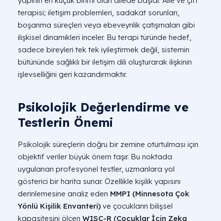
yapının en küçük birimi olan ailede başlar. Aile ve çift
terapisi; iletişim problemleri, sadakat sorunları,
boşanma süreçleri veya ebeveynlik çatışmaları gibi
ilişkisel dinamikleri inceler. Bu terapi türünde hedef,
sadece bireyleri tek tek iyileştirmek değil, sistemin
bütününde sağlıklı bir iletişim dili oluşturarak ilişkinin
işlevselliğini geri kazandırmaktır.
Psikolojik Değerlendirme ve
Testlerin Önemi
Psikolojik süreçlerin doğru bir zemine oturtulması için
objektif veriler büyük önem taşır. Bu noktada
uygulanan profesyonel testler, uzmanlara yol
gösterici bir harita sunar. Özellikle kişilik yapısını
derinlemesine analiz eden
MMPI (Minnesota Çok
Yönlü Kişilik Envanteri)
ve çocukların bilişsel
kapasitesini ölçen
WISC-R (Çocuklar İçin Zeka