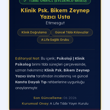
TIBBİ ONAYLI (EVIDENCE-BASED)
Klinik Psk. Bikem Zeynep
Yazıcı Usta
Etimesgut
Klinik Doğrulama
Güncel Tıbbi Kılavuzlar
A Life Sağlık Grubu
Editoryal Not:
Bu içerik;
Psikoloji | Klinik
Psikolog
birimi tıbbi süreçleri çerçevesinde,
uzman hekimimiz
Klinik Psk. Bikem Zeynep
Yazıcı Usta
tarafından incelenmiş ve güncel
Kanıta Dayalı Tıp
rehberlerine uygunluğu
onaylanmıştır.
Son Güncelleme:
06 2026
Kurumsal Onay:
A Life Tıbbi Yayın Kurulu