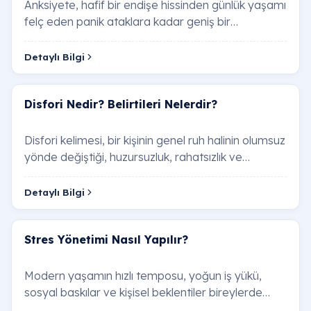
Anksiyete, hafif bir endişe hissinden günlük yaşamı
felç eden panik ataklara kadar geniş bir
yelpazede kendini göstere…
Detaylı Bilgi
Disfori Nedir? Belirtileri Nelerdir?
Disfori kelimesi, bir kişinin genel ruh halinin olumsuz
yönde değiştiği, huzursuzluk, rahatsızlık ve
memnuniyetsizlik duyduğu bir durum…
Detaylı Bilgi
Stres Yönetimi Nasıl Yapılır?
Modern yaşamın hızlı temposu, yoğun iş yükü,
sosyal baskılar ve kişisel beklentiler bireylerde
giderek artan bir baskıya neden olm…