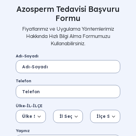
Azosperm Tedavisi Başvuru
Formu
Fiyatlarımız ve Uygulama Yöntemlerimiz
Hakkında Hızlı Bilgi Alma Formumuzu
Kullanabilirsiniz.
Adı-Soyadı
Telefon
Ülke-İL-İLÇE
Ülke Seçin
İl Seçin
İlçe Seçin
İl/Şehir
Eyalet/Bölge
Yaşınız