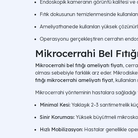
Endoskopik kameranın görüntü kalitesi ve op
Fıtık dokusunun temizlenmesinde kullanılan
Ameliyathanede kullanılan yüksek çözünürlük
Operasyonu gerçekleştiren cerrahın endos
Mikrocerrahi Bel Fıtığ
Mikrocerrahi bel fıtığı ameliyatı fiyatı
, cerr
olması sebebiyle farklılık arz eder. Mikrodis
fıtığı mikrocerrahi ameliyatı fiyat
, kullanıla
Mikrocerrahi yönteminin hastalara sağladığı t
Minimal Kesi:
Yaklaşık 2-3 santimetrelik küç
Sinir Koruması:
Yüksek büyütmeli mikroskop s
Hızlı Mobilizasyon:
Hastalar genellikle ope