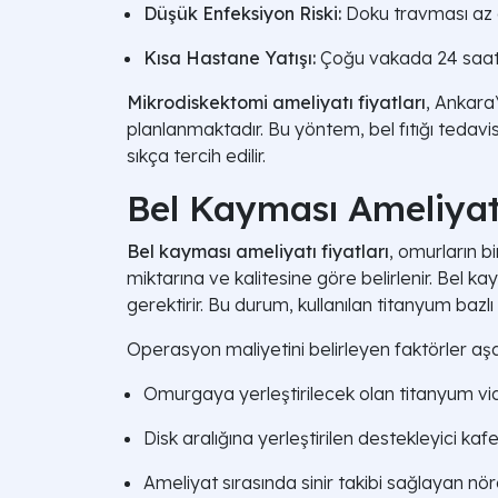
Düşük Enfeksiyon Riski:
Doku travması az ol
Kısa Hastane Yatışı:
Çoğu vakada 24 saatlik
Mikrodiskektomi ameliyatı fiyatları
, Ankara
planlanmaktadır. Bu yöntem, bel fıtığı tedavi
sıkça tercih edilir.
Bel Kayması Ameliyatı
Bel kayması ameliyatı fiyatları
, omurların bi
miktarına ve kalitesine göre belirlenir. Bel k
gerektirir. Bu durum, kullanılan titanyum baz
Operasyon maliyetini belirleyen faktörler a
Omurgaya yerleştirilecek olan titanyum vidal
Disk aralığına yerleştirilen destekleyici kaf
Ameliyat sırasında sinir takibi sağlayan nör