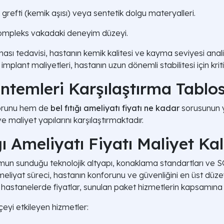
efti (kemik aşısı) veya sentetik dolgu materyalleri.
kompleks vakadaki deneyim düzeyi.
ası tedavisi, hastanın kemik kalitesi ve kayma seviyesi analiz
mplant maliyetleri, hastanın uzun dönemli stabilitesi için krit
öntemleri Karşılaştırma Tablo
forunu hem de
bel fıtığı ameliyatı fiyatı ne kadar
sorusunun ya
e maliyet yapılarını karşılaştırmaktadır.
ı Ameliyatı Fiyatı Maliyet Ka
umun sunduğu teknolojik altyapı, konaklama standartları ve 
meliyat süreci, hastanın konforunu ve güvenliğini en üst düzey
 hastanelerde fiyatlar, sunulan paket hizmetlerin kapsamına 
yi etkileyen hizmetler: