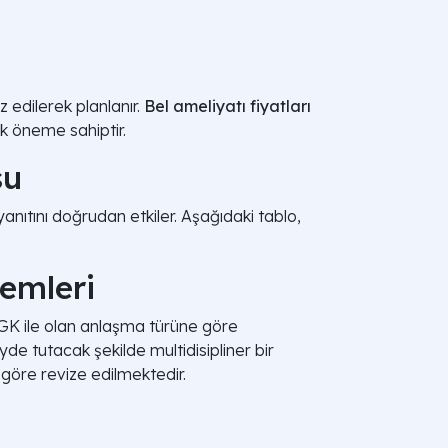
 edilerek planlanır.
Bel ameliyatı fiyatları
ik öneme sahiptir.
su
nıtını doğrudan etkiler. Aşağıdaki tablo,
lemleri
SGK ile olan anlaşma türüne göre
de tutacak şekilde multidisipliner bir
göre revize edilmektedir.