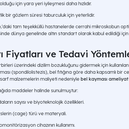
duğu için yara yeri iyileşmesi daha hızlıdır.
 bir gözlem süresi taburculuk için yeterlidir.
\'daki tam teşekküllü hastanelerde cerrahi mikroskobun opt
sinde dünya genelinde altın standart olarak kabul edildiği i
 Fiyatları ve Tedavi Yönteml
rbirleri üzerindeki dizilim bozukluğunu gidermek için kullanılan
ayması (spondilolistezis), bel fıtığına göre daha kapsamlı bir
lı sarf malzemelerin maliyeti nedeniyle
bel kayması ameliyat 
şağıda maddeler halinde sunulmuştur:
arın sayısı ve biyoteknolojik özellikleri.
eslerin (cage) türü ve materyali.
omonitörizasyon cihazının kullanımı.