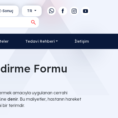
-Sonuç
TR
teler
Tedavi Rehberi
İletişim
lendirme Formu
 gidermek amacıyla uygulanan cerrahi
nüne
denir
. Bu maliyetler, hastanın hareket
bir terimdir.