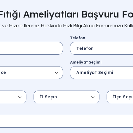
Fıtığı Ameliyatları Başvuru 
z ve Hizmetlerimiz Hakkında Hızlı Bilgi Alma Formumuzu Kullan
Telefon
Ameliyat Seçimi
İl Seçin
İlçe Seçin
İl/Şehir
Eyalet/Bölge