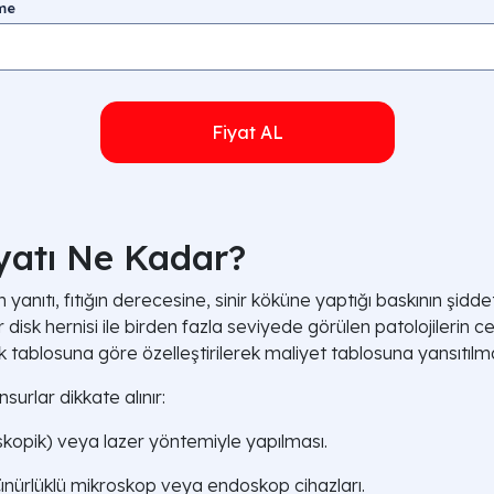
eme
Fiyat AL
iyatı Ne Kadar?
yanıtı, fıtığın derecesine, sinir köküne yaptığı baskının şid
 bir disk hernisi ile birden fazla seviyede görülen patolojileri
nik tablosuna göre özelleştirilerek maliyet tablosuna yansıtılm
nsurlar dikkate alınır:
skopik) veya lazer yöntemiyle yapılması.
ünürlüklü mikroskop veya endoskop cihazları.