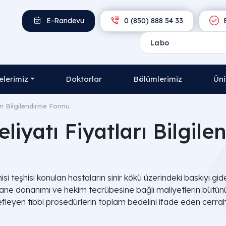
E-Randevu
0 (850) 888 54 33
E
lerimiz
Doktorlar
Bölümlerimiz
Üni
arı Bilgilendirme Formu
eliyatı Fiyatları Bilgi
nisi teşhisi konulan hastaların sinir kökü üzerindeki baskıyı
stane donanımı ve hekim tecrübesine bağlı maliyetlerin bütü
efleyen tıbbi prosedürlerin toplam bedelini ifade eden cerrahi 