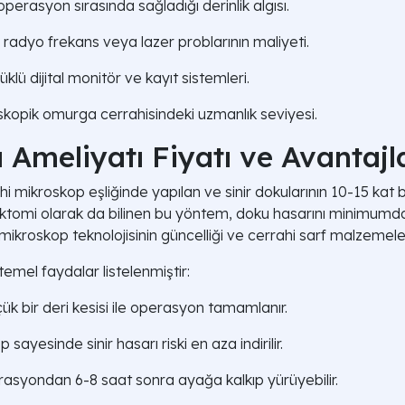
erasyon sırasında sağladığı derinlik algısı.
 radyo frekans veya lazer problarının maliyeti.
lü dijital monitör ve kayıt sistemleri.
kopik omurga cerrahisindeki uzmanlık seviyesi.
ı Ameliyatı Fiyatı ve Avantajl
ahi mikroskop eşliğinde yapılan ve sinir dokularının 10-15 kat
kektomi olarak da bilinen bu yöntem, doku hasarını minimumda t
n mikroskop teknolojisinin güncelliği ve cerrahi sarf malzemelerin
emel faydalar listelenmiştir:
ük bir deri kesisi ile operasyon tamamlanır.
ayesinde sinir hasarı riski en aza indirilir.
rasyondan 6-8 saat sonra ayağa kalkıp yürüyebilir.