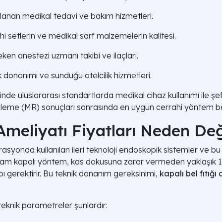
lanan medikal tedavi ve bakım hizmetleri.
ahi setlerin ve medikal sarf malzemelerin kalitesi.
en anestezi uzmanı takibi ve ilaçları.
ik donanımı ve sunduğu otelcilik hizmetleri.
nde uluslararası standartlarda medikal cihaz kullanımı ile şeff
üleme (MR) sonuçları sonrasında en uygun cerrahi yöntem be
 Ameliyatı Fiyatları Neden Değ
rasyonda kullanılan ileri teknoloji endoskopik sistemler ve bu
am kapalı yöntem, kas dokusuna zarar vermeden yaklaşık 1 sa
pı gerektirir. Bu teknik donanım gereksinimi,
kapalı bel fıtığı 
teknik parametreler şunlardır: