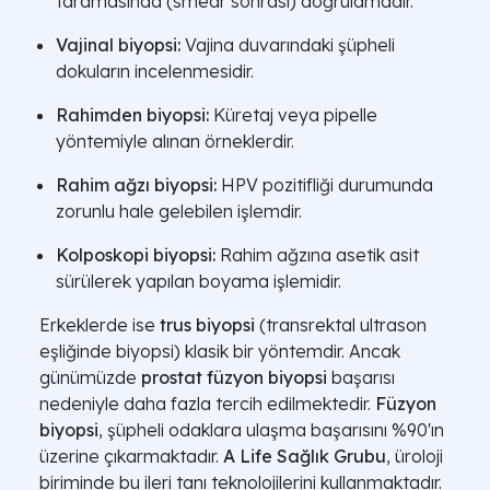
taramasında (smear sonrası) doğrulamadır.
Vajinal biyopsi:
Vajina duvarındaki şüpheli
dokuların incelenmesidir.
Rahimden biyopsi:
Küretaj veya pipelle
yöntemiyle alınan örneklerdir.
Rahim ağzı biyopsi:
HPV pozitifliği durumunda
zorunlu hale gelebilen işlemdir.
Kolposkopi biyopsi:
Rahim ağzına asetik asit
sürülerek yapılan boyama işlemidir.
Erkeklerde ise
trus biyopsi
(transrektal ultrason
eşliğinde biyopsi) klasik bir yöntemdir. Ancak
günümüzde
prostat füzyon biyopsi
başarısı
nedeniyle daha fazla tercih edilmektedir.
Füzyon
biyopsi
, şüpheli odaklara ulaşma başarısını %90'ın
üzerine çıkarmaktadır.
A Life Sağlık Grubu
, üroloji
biriminde bu ileri tanı teknolojilerini kullanmaktadır.