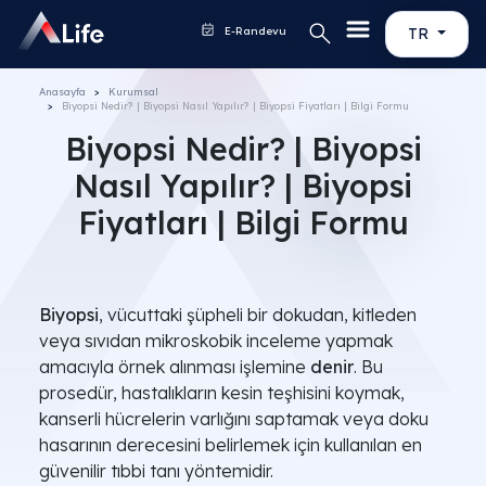
E-Randevu
TR
Anasayfa
Kurumsal
Biyopsi Nedir? | Biyopsi Nasıl Yapılır? | Biyopsi Fiyatları | Bilgi Formu
Biyopsi Nedir? | Biyopsi
Nasıl Yapılır? | Biyopsi
Fiyatları | Bilgi Formu
Biyopsi
, vücuttaki şüpheli bir dokudan, kitleden
veya sıvıdan mikroskobik inceleme yapmak
amacıyla örnek alınması işlemine
denir
. Bu
prosedür, hastalıkların kesin teşhisini koymak,
kanserli hücrelerin varlığını saptamak veya doku
hasarının derecesini belirlemek için kullanılan en
güvenilir tıbbi tanı yöntemidir.