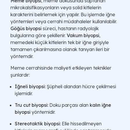
Meme biyopsi
, meme dokusunda saptanan
mikrokalsifikasyonların veya solid kitlelerin
karakterini belirlemek için yapılır. Bu işlemde iğne
yöntemleri veya cerrahi müdahaleler kullanılabilir.
Göğüs biyopsi
süreci, hastanın radyolojik
bulgularına göre şekillenir.
Vakum biyopsi
,
memedeki küçük kitlelerin tek bir iğne girişiyle
tamamen çıkarılmasına olanak tanıyan ileri bir
yöntemdir.
Meme cerrahisinde maliyeti etkileyen teknikler
şunlardır:
İğneli biyopsi:
Şüpheli alandan hücre çekilmesi
işlemidir.
Tru cut biyopsi:
Doku parçası alan
kalın iğne
biyopsi
yöntemidir.
Stereotaktik biyopsi:
Elle hissedilmeyen