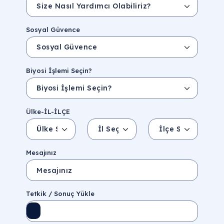
Sosyal Güvence
Biyosi İşlemi Seçin?
Ülke-İL-İLÇE
Ülke Seçin
İl Seçin
İlçe Seçin
İl/Şehir
Eyalet/Bölge
Mesajınız
Tetkik / Sonuç Yükle