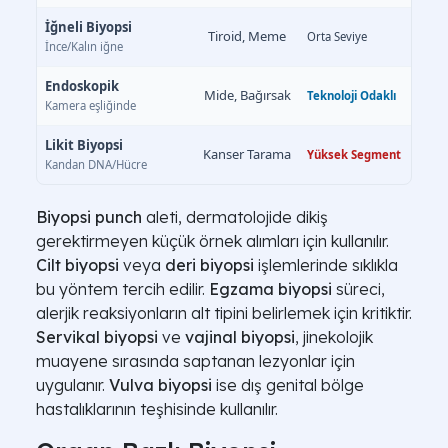
İğneli Biyopsi
Tiroid, Meme
Orta Seviye
İnce/Kalın iğne
Endoskopik
Mide, Bağırsak
Teknoloji Odaklı
Kamera eşliğinde
Likit Biyopsi
Kanser Tarama
Yüksek Segment
Kandan DNA/Hücre
Biyopsi punch
aleti, dermatolojide dikiş
gerektirmeyen küçük örnek alımları için kullanılır.
Cilt biyopsi
veya
deri biyopsi
işlemlerinde sıklıkla
bu yöntem tercih edilir.
Egzama biyopsi
süreci,
alerjik reaksiyonların alt tipini belirlemek için kritiktir.
Servikal biyopsi
ve
vajinal biyopsi
, jinekolojik
muayene sırasında saptanan lezyonlar için
uygulanır.
Vulva biyopsi
ise dış genital bölge
hastalıklarının teşhisinde kullanılır.