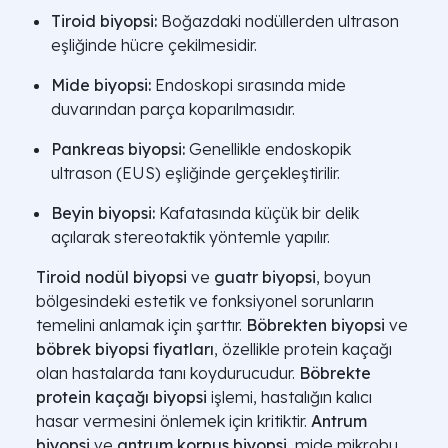
Tiroid biyopsi:
Boğazdaki nodüllerden ultrason
eşliğinde hücre çekilmesidir.
Mide biyopsi:
Endoskopi sırasında mide
duvarından parça koparılmasıdır.
Pankreas biyopsi:
Genellikle endoskopik
ultrason (EUS) eşliğinde gerçekleştirilir.
Beyin biyopsi:
Kafatasında küçük bir delik
açılarak stereotaktik yöntemle yapılır.
Tiroid nodül biyopsi
ve
guatr biyopsi
, boyun
bölgesindeki estetik ve fonksiyonel sorunların
temelini anlamak için şarttır.
Böbrekten biyopsi
ve
böbrek biyopsi fiyatları
, özellikle protein kaçağı
olan hastalarda tanı koydurucudur.
Böbrekte
protein kaçağı biyopsi
işlemi, hastalığın kalıcı
hasar vermesini önlemek için kritiktir.
Antrum
biyopsi
ve
antrum korpus biyopsi
, mide mikrobu