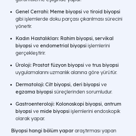
Genel Cerrahi:
Meme biyopsi
ve
tiroid biyopsi
gibi işlemlerde doku parçası çıkarılması sürecini
yönetir.
Kadın Hastalıkları:
Rahim biyopsi
,
servikal
biyopsi
ve
endometrial biyopsi
işlemlerini
gerçekleştirir.
Üroloji:
Prostat füzyon biyopsi
ve
trus biyopsi
uygulamalarını uzmanlık alanına göre yürütür.
Dermatoloji:
Cilt biyopsi
,
deri biyopsi
ve
egzama biyopsi
süreçlerinden sorumludur.
Gastroenteroloji:
Kolonoskopi biyopsi
,
antrum
biyopsi
ve
mide biyopsi
işlemlerini endoskopik
olarak yapar.
Biyopsi hangi bölüm yapar
araştırması yapan