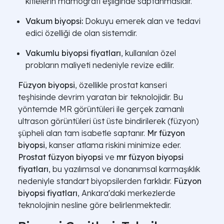
kitlelerin mamografi eşliğinde saptanmasıdır.
Vakum biyopsi:
Dokuyu emerek alan ve tedavi
edici özelliği de olan sistemdir.
Vakumlu biyopsi fiyatları
, kullanılan özel
probların maliyeti nedeniyle revize edilir.
Füzyon biyopsi
, özellikle prostat kanseri
teşhisinde devrim yaratan bir teknolojidir. Bu
yöntemde MR görüntüleri ile gerçek zamanlı
ultrason görüntüleri üst üste bindirilerek (füzyon)
şüpheli alan tam isabetle saptanır.
Mr füzyon
biyopsi
, kanser atlama riskini minimize eder.
Prostat füzyon biyopsi
ve
mr füzyon biyopsi
fiyatları
, bu yazılımsal ve donanımsal karmaşıklık
nedeniyle standart biyopsilerden farklıdır.
Füzyon
biyopsi fiyatları
, Ankara'daki merkezlerde
teknolojinin nesline göre belirlenmektedir.