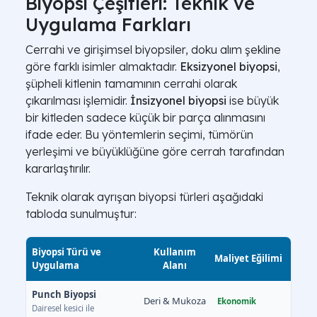
Biyopsi Çeşitleri: Teknik ve
Uygulama Farkları
Cerrahi ve girişimsel biyopsiler, doku alım şekline
göre farklı isimler almaktadır.
Eksizyonel biyopsi
,
şüpheli kitlenin tamamının cerrahi olarak
çıkarılması işlemidir.
İnsizyonel biyopsi
ise büyük
bir kitleden sadece küçük bir parça alınmasını
ifade eder. Bu yöntemlerin seçimi, tümörün
yerleşimi ve büyüklüğüne göre cerrah tarafından
kararlaştırılır.
Teknik olarak ayrışan biyopsi türleri aşağıdaki
tabloda sunulmuştur:
Biyopsi Türü ve
Kullanım
Maliyet Eğilimi
Uygulama
Alanı
Punch Biyopsi
Deri & Mukoza
Ekonomik
Dairesel kesici ile