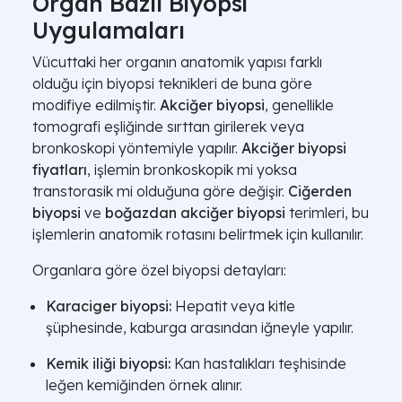
Organ Bazlı Biyopsi
Uygulamaları
Vücuttaki her organın anatomik yapısı farklı
olduğu için biyopsi teknikleri de buna göre
modifiye edilmiştir.
Akciğer biyopsi
, genellikle
tomografi eşliğinde sırttan girilerek veya
bronkoskopi yöntemiyle yapılır.
Akciğer biyopsi
fiyatları
, işlemin bronkoskopik mi yoksa
transtorasik mi olduğuna göre değişir.
Ciğerden
biyopsi
ve
boğazdan akciğer biyopsi
terimleri, bu
işlemlerin anatomik rotasını belirtmek için kullanılır.
Organlara göre özel biyopsi detayları:
Karaciger biyopsi:
Hepatit veya kitle
şüphesinde, kaburga arasından iğneyle yapılır.
Kemik iliği biyopsi:
Kan hastalıkları teşhisinde
leğen kemiğinden örnek alınır.