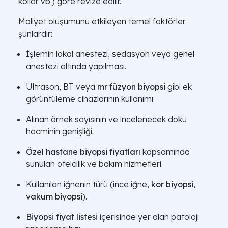
kollar vb.) göre revize edilir.
Maliyet oluşumunu etkileyen temel faktörler
şunlardır:
İşlemin lokal anestezi, sedasyon veya genel
anestezi altında yapılması.
Ultrason, BT veya
mr füzyon biyopsi
gibi ek
görüntüleme cihazlarının kullanımı.
Alınan örnek sayısının ve incelenecek doku
hacminin genişliği.
Özel hastane biyopsi fiyatları
kapsamında
sunulan otelcilik ve bakım hizmetleri.
Kullanılan iğnenin türü (ince iğne,
kor biyopsi
,
vakum biyopsi
).
Biyopsi fiyat listesi
içerisinde yer alan patoloji