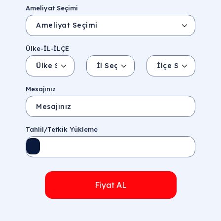
Ameliyat Seçimi
Ülke-İL-İLÇE
Ülke Seçin
İl Seçin
İlçe Seçin
İl/Şehir
Eyalet/Bölge
Mesajınız
Tahlil/Tetkik Yükleme
Fiyat AL