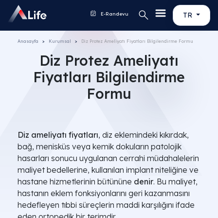
E-Randevu
TR
Anasayfa
Kurumsal
Diz Protez Ameliyatı Fiyatları Bilgilendirme Formu
Diz Protez Ameliyatı
Fiyatları Bilgilendirme
Formu
Diz ameliyatı fiyatları
, diz eklemindeki kıkırdak,
bağ, menisküs veya kemik dokuların patolojik
hasarları sonucu uygulanan cerrahi müdahalelerin
maliyet bedellerine, kullanılan implant niteliğine ve
hastane hizmetlerinin bütününe
denir
. Bu maliyet,
hastanın eklem fonksiyonlarını geri kazanmasını
hedefleyen tıbbi süreçlerin maddi karşılığını ifade
eden ortopedik bir terimdir.