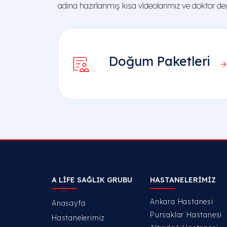
adına hazırlanmış kısa videolarımız ve doktor değe
Doğum Paketleri
A LIFE SAĞLIK GRUBU
HASTANELERIMIZ
Ankara Hastanesi
Anasayfa
Pursaklar Hastanesi
Hastanelerimiz