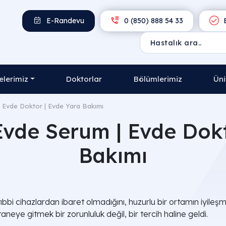
E-Randevu
0 (850) 888 54 33
E
lerimiz
Doktorlar
Bölümlerimiz
Üni
| Evde Doktor | Evde Yara Bakımı
 Evde Serum | Evde Dokt
Bakımı
bbi cihazlardan ibaret olmadığını, huzurlu bir ortamın iyileşme 
neye gitmek bir zorunluluk değil, bir tercih haline geldi.