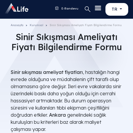
E-Randevu
TR
Anasayfa
Kurumsal
Sinir Sıkışması Ameliyatı Fiyatı Bilgilendirme Formu
Sinir Sıkışması Ameliyatı
Fiyatı Bilgilendirme Formu
Sinir sıkışması ameliyat fiyatları
, hastalığın hangi
evrede olduğuna ve müdahalenin çift taraflı olup
olmamasına göre değişir. İleri evre vakalarda sinir
üzerindeki baskı daha yoğun olduğu için cerrahi
hassasiyet artmaktadır. Bu durum operasyon
süresini ve kullanılan tıbbi ekipman çeşitliliğini
doğrudan etkiler.
Ankara
genelindeki sağlık
kuruluşları bu kriterleri baz alarak maliyet
çalışması yapar.