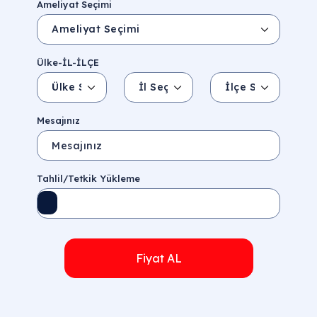
Ameliyat Seçimi
Ülke-İL-İLÇE
Ülke Seçin
İl Seçin
İlçe Seçin
İl/Şehir
Eyalet/Bölge
Mesajınız
Tahlil/Tetkik Yükleme
Fiyat AL