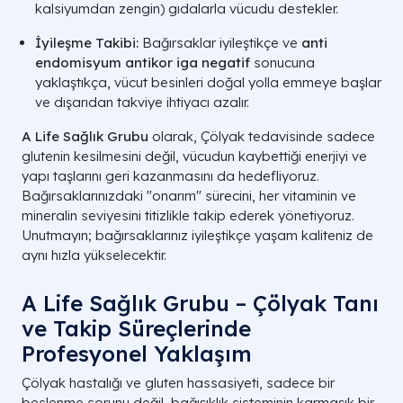
kalsiyumdan zengin) gıdalarla vücudu destekler.
İyileşme Takibi:
Bağırsaklar iyileştikçe ve
anti
endomisyum antikor iga negatif
sonucuna
yaklaştıkça, vücut besinleri doğal yolla emmeye başlar
ve dışarıdan takviye ihtiyacı azalır.
A Life Sağlık Grubu
olarak, Çölyak tedavisinde sadece
glutenin kesilmesini değil, vücudun kaybettiği enerjiyi ve
yapı taşlarını geri kazanmasını da hedefliyoruz.
Bağırsaklarınızdaki "onarım" sürecini, her vitaminin ve
mineralin seviyesini titizlikle takip ederek yönetiyoruz.
Unutmayın; bağırsaklarınız iyileştikçe yaşam kaliteniz de
aynı hızla yükselecektir.
A Life Sağlık Grubu – Çölyak Tanı
ve Takip Süreçlerinde
Profesyonel Yaklaşım
Çölyak hastalığı ve gluten hassasiyeti, sadece bir
beslenme sorunu değil, bağışıklık sisteminin karmaşık bir