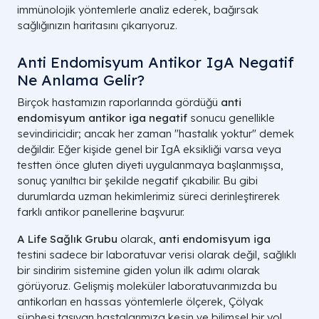
immünolojik yöntemlerle analiz ederek, bağırsak
sağlığınızın haritasını çıkarıyoruz.
Anti Endomisyum Antikor IgA Negatif
Ne Anlama Gelir?
Birçok hastamızın raporlarında gördüğü
anti
endomisyum antikor iga negatif
sonucu genellikle
sevindiricidir; ancak her zaman "hastalık yoktur" demek
değildir. Eğer kişide genel bir IgA eksikliği varsa veya
testten önce gluten diyeti uygulanmaya başlanmışsa,
sonuç yanıltıcı bir şekilde negatif çıkabilir. Bu gibi
durumlarda uzman hekimlerimiz süreci derinleştirerek
farklı antikor panellerine başvurur.
A Life Sağlık Grubu
olarak,
anti endomisyum iga
testini sadece bir laboratuvar verisi olarak değil, sağlıklı
bir sindirim sistemine giden yolun ilk adımı olarak
görüyoruz. Gelişmiş moleküler laboratuvarımızda bu
antikorları en hassas yöntemlerle ölçerek, Çölyak
şüphesi taşıyan hastalarımıza kesin ve bilimsel bir yol