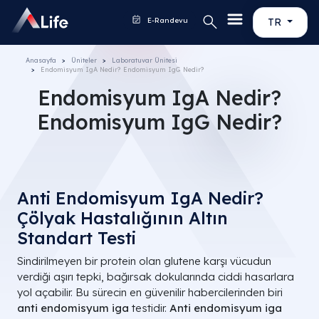
E-Randevu
TR
Anasayfa
Üniteler
Laboratuvar Ünitesi
Endomisyum IgA Nedir? Endomisyum IgG Nedir?
Endomisyum IgA Nedir?
Endomisyum IgG Nedir?
Anti Endomisyum IgA Nedir?
Çölyak Hastalığının Altın
Standart Testi
Sindirilmeyen bir protein olan glutene karşı vücudun
verdiği aşırı tepki, bağırsak dokularında ciddi hasarlara
yol açabilir. Bu sürecin en güvenilir habercilerinden biri
anti endomisyum iga
testidir.
Anti endomisyum iga