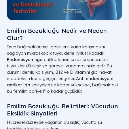
Emilim Bozukluğu Nedir ve Neden
Olur?
İnce bağırsaklarımız, besinlerin kana karışmasını
sağlayan mikroskobik tüycüklerle (villus) kaplıdır.
Endomisyum iga
antikorlarının saldırısı sonucu bu
tüycükler düzleşir ve görevini yapamaz hale gelir. Bu
durum; demir, kalsiyum, B12 ve D vitamini gibi hayati
maddelerin kana geçişini engeller.
Anti endomisyum
antikor iga
seviyeleri ne kadar yüksekse, bağırsaktaki
bu "emilim bariyeri" o kadar güçlüdür.
Emilim Bozukluğu Belirtileri: Vücudun
Eksiklik Sinyalleri
Hücresel düzeyde yaşanan bu açlık, vücutta şu
belirtilerle kendini gösterir: