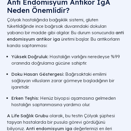
Anti Endomisyum Antikor IgA
Neden Önemlidir?
Çölyak hastalığında bağışıklık sistemi, gluten
tüketildiğinde ince bağırsak duvarındaki dokuları
yabancı bir madde gibi algılar. Bu durum sonucunda
anti
endomisyum antikor iga
üretimi başlar. Bu antikorların
kanda saptanması:
Yüksek Doğruluk:
Hastalığın varlığını neredeyse %99
oranında doğrulama gücüne sahiptir.
Doku Hasarı Göstergesi:
Bağırsaktaki emilimi
sağlayan villusların zarar görmeye başladığının bir
işaretidir.
Erken Teşhis:
Henüz biyopsi aşamasına gelmeden
hastalığın saptanmasına yardımcı olur.
A Life Sağlık Grubu
olarak, bu testin Çölyak şüphesi
taşıyan hastalarda bir pusula görevi gördüğünü
biliyoruz.
Anti endomisyum iga
değerlerinizi en ileri