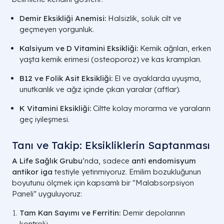
Demir Eksikliği Anemisi:
Halsizlik, soluk cilt ve
geçmeyen yorgunluk.
Kalsiyum ve D Vitamini Eksikliği:
Kemik ağrıları, erken
yaşta kemik erimesi (osteoporoz) ve kas krampları.
B12 ve Folik Asit Eksikliği:
El ve ayaklarda uyuşma,
unutkanlık ve ağız içinde çıkan yaralar (aftlar).
K Vitamini Eksikliği:
Ciltte kolay morarma ve yaraların
geç iyileşmesi.
Tanı ve Takip: Eksikliklerin Saptanması
A Life Sağlık Grubu
’nda, sadece
anti endomisyum
antikor iga
testiyle yetinmiyoruz. Emilim bozukluğunun
boyutunu ölçmek için kapsamlı bir "Malabsorpsiyon
Paneli" uyguluyoruz:
Tam Kan Sayımı ve Ferritin:
Demir depolarının
kontrolü.