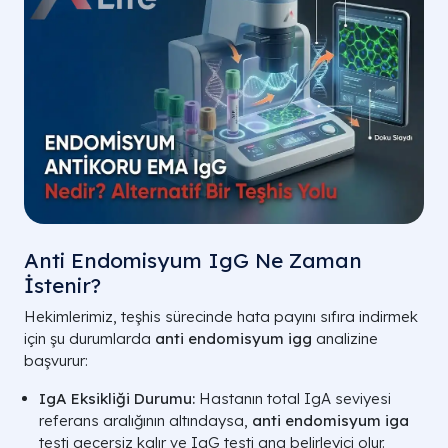
Anti Endomisyum IgG Ne Zaman
İstenir?
Hekimlerimiz, teşhis sürecinde hata payını sıfıra indirmek
için şu durumlarda
anti endomisyum igg
analizine
başvurur:
IgA Eksikliği Durumu:
Hastanın total IgA seviyesi
referans aralığının altındaysa,
anti endomisyum iga
testi geçersiz kalır ve IgG testi ana belirleyici olur.