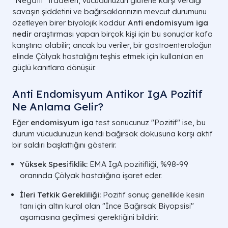
"Negatif" ifadeleri, vücudunuzun glutene karşı verdiği
savaşın şiddetini ve bağırsaklarınızın mevcut durumunu
özetleyen birer biyolojik koddur.
Anti endomisyum iga
nedir
araştırması yapan birçok kişi için bu sonuçlar kafa
karıştırıcı olabilir; ancak bu veriler, bir gastroenteroloğun
elinde Çölyak hastalığını teşhis etmek için kullanılan en
güçlü kanıtlara dönüşür.
Anti Endomisyum Antikor IgA Pozitif
Ne Anlama Gelir?
Eğer
endomisyum iga
test sonucunuz "Pozitif" ise, bu
durum vücudunuzun kendi bağırsak dokusuna karşı aktif
bir saldırı başlattığını gösterir.
Yüksek Spesifiklik:
EMA IgA pozitifliği, %98-99
oranında Çölyak hastalığına işaret eder.
İleri Tetkik Gerekliliği:
Pozitif sonuç genellikle kesin
tanı için altın kural olan "İnce Bağırsak Biyopsisi"
aşamasına geçilmesi gerektiğini bildirir.