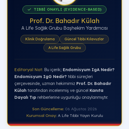
TIBBİ ONAYLI (EVIDENCE-BASED)
Prof. Dr. Bahadır Külah
A Life Sağlık Grubu Başhekim Yardımcısı
Klinik Doğrulama
Güncel Tıbbi Kılavuzlar
A Life Sağlık Grubu
Editoryal Not:
Bu içerik;
Endomisyum IgA Nedir?
Endomisyum IgG Nedir?
tıbbi süreçleri
çerçevesinde, uzman hekimimiz
Prof. Dr. Bahadır
Külah
tarafından incelenmiş ve güncel
Kanıta
Dayalı Tıp
rehberlerine uygunluğu onaylanmıştır.
Son Güncelleme:
06 Ağustos 2026
Kurumsal Onay:
A Life Tıbbi Yayın Kurulu