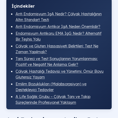
İçindekiler
Anti Endomisyum IgA Nedir? Çölyak Hastalığının
Altın Standart Testi
Anti Endomisyum Antikor IgA Neden Önemlidir?
Endomisyum Antikoru EMA IgG Nedir? Alternatif
Bir Teşhis Yolu
Çölyak ve Gluten Hassasiyeti Belirtileri: Test Ne
Zaman Yapılmalı?
Tanı Süreci ve Test Sonuçlarının Yorumlanması:
Pozitif ve Negatif Ne Anlama Gelir?
Çölyak Hastalığı Tedavisi ve Yönetimi: Ömür Boyu
Glutensiz Yaşam
Emilim Bozuklukları (Malabsorpsiyon) ve
Destekleyici Tedaviler
A Life Sağlık Grubu – Çölyak Tanı ve Takip
Süreçlerinde Profesyonel Yaklaşım