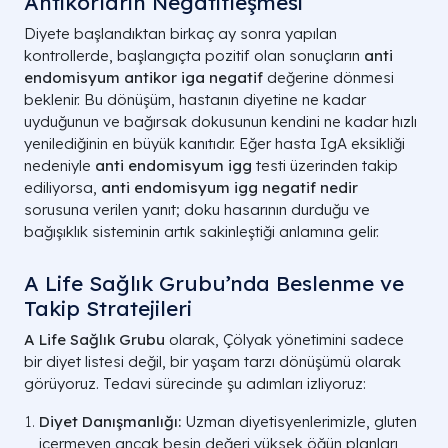
Antikorların Negatifleşmesi
Diyete başlandıktan birkaç ay sonra yapılan
kontrollerde, başlangıçta pozitif olan sonuçların
anti
endomisyum antikor iga negatif
değerine dönmesi
beklenir. Bu dönüşüm, hastanın diyetine ne kadar
uyduğunun ve bağırsak dokusunun kendini ne kadar hızlı
yenilediğinin en büyük kanıtıdır. Eğer hasta IgA eksikliği
nedeniyle
anti endomisyum igg
testi üzerinden takip
ediliyorsa,
anti endomisyum igg negatif nedir
sorusuna verilen yanıt; doku hasarının durduğu ve
bağışıklık sisteminin artık sakinleştiği anlamına gelir.
A Life Sağlık Grubu’nda Beslenme ve
Takip Stratejileri
A Life Sağlık Grubu
olarak, Çölyak yönetimini sadece
bir diyet listesi değil, bir yaşam tarzı dönüşümü olarak
görüyoruz. Tedavi sürecinde şu adımları izliyoruz:
Diyet Danışmanlığı:
Uzman diyetisyenlerimizle, gluten
içermeyen ancak besin değeri yüksek öğün planları