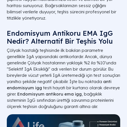
haritası sunuyoruz. Bağırsaklarınızın sessiz çığlığını
bilimsel verilerle duyuyor, teşhis sürecini profesyonel bir
titizlikle yönetiyoruz.
Endomisyum Antikoru EMA IgG
Nedir? Alternatif Bir Teşhis Yolu
Çölyak hastalığı teşhisinde ilk bakılan parametre
genellikle IgA yapısındaki antikorlardır. Ancak, dünya
genelinde Çölyak hastalarının yaklaşık %2 ila %10'unda
"Selektif IgA Eksikliği" adı verilen bir durum görülür. Bu
bireylerde vücut yeterli IgA üretemediği için test sonuçları
yanıltıcı şekilde negatif çıkabilir. İşte bu noktada
anti
endomisyum igg
testi hayati bir kurtarıcı olarak devreye
girer.
Endomisyum antikoru ema igg
, bağışıklık
sisteminin IgG sınıfından ürettiği savunma proteinlerini
ölçerek teşhisin doğruluğunu garanti altına alır.