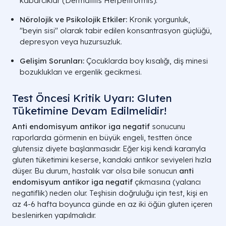
kabarcıklar (Dermatitis Herpetiformis).
Nörolojik ve Psikolojik Etkiler:
Kronik yorgunluk,
"beyin sisi" olarak tabir edilen konsantrasyon güçlüğü,
depresyon veya huzursuzluk.
Gelişim Sorunları:
Çocuklarda boy kısalığı, diş minesi
bozuklukları ve ergenlik gecikmesi.
Test Öncesi Kritik Uyarı: Gluten
Tüketimine Devam Edilmelidir!
Anti endomisyum antikor iga negatif
sonucunu
raporlarda görmenin en büyük engeli, testten önce
glutensiz diyete başlanmasıdır. Eğer kişi kendi kararıyla
gluten tüketimini keserse, kandaki antikor seviyeleri hızla
düşer. Bu durum, hastalık var olsa bile sonucun
anti
endomisyum antikor iga negatif
çıkmasına (yalancı
negatiflik) neden olur. Teşhisin doğruluğu için test, kişi en
az 4-6 hafta boyunca günde en az iki öğün gluten içeren
beslenirken yapılmalıdır.