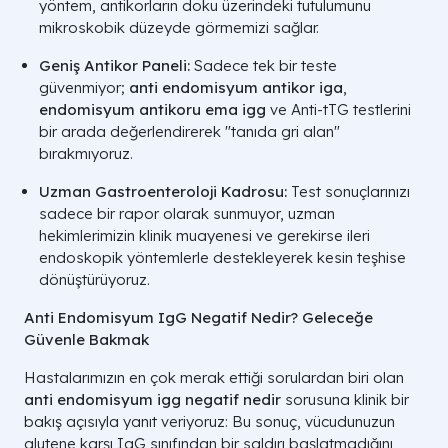
yöntem, antikorların doku üzerindeki tutulumunu
mikroskobik düzeyde görmemizi sağlar.
Geniş Antikor Paneli:
Sadece tek bir teste
güvenmiyor;
anti endomisyum antikor iga
,
endomisyum antikoru ema igg
ve Anti-tTG testlerini
bir arada değerlendirerek "tanıda gri alan"
bırakmıyoruz.
Uzman Gastroenteroloji Kadrosu:
Test sonuçlarınızı
sadece bir rapor olarak sunmuyor, uzman
hekimlerimizin klinik muayenesi ve gerekirse ileri
endoskopik yöntemlerle destekleyerek kesin teşhise
dönüştürüyoruz.
Anti Endomisyum IgG Negatif Nedir? Geleceğe
Güvenle Bakmak
Hastalarımızın en çok merak ettiği sorulardan biri olan
anti endomisyum igg negatif nedir
sorusuna klinik bir
bakış açısıyla yanıt veriyoruz: Bu sonuç, vücudunuzun
glutene karşı IgG sınıfından bir saldırı başlatmadığını