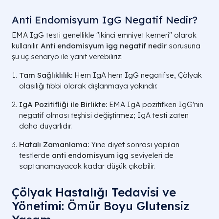
Anti Endomisyum IgG Negatif Nedir?
EMA IgG testi genellikle "ikinci emniyet kemeri" olarak
kullanılır.
Anti endomisyum igg negatif nedir
sorusuna
şu üç senaryo ile yanıt verebiliriz:
Tam Sağlıklılık:
Hem IgA hem IgG negatifse, Çölyak
olasılığı tıbbi olarak dışlanmaya yakındır.
IgA Pozitifliği ile Birlikte:
EMA IgA pozitifken IgG'nin
negatif olması teşhisi değiştirmez; IgA testi zaten
daha duyarlıdır.
Hatalı Zamanlama:
Yine diyet sonrası yapılan
testlerde
anti endomisyum igg
seviyeleri de
saptanamayacak kadar düşük çıkabilir.
Çölyak Hastalığı Tedavisi ve
Yönetimi: Ömür Boyu Glutensiz