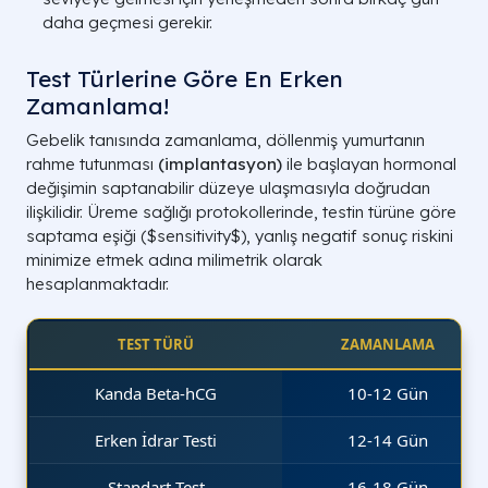
daha geçmesi gerekir.
Test Türlerine Göre En Erken
Zamanlama!
Gebelik tanısında zamanlama, döllenmiş yumurtanın
rahme tutunması
(
implantasyon
)
ile başlayan hormonal
değişimin saptanabilir düzeye ulaşmasıyla doğrudan
ilişkilidir. Üreme sağlığı protokollerinde, testin türüne göre
saptama eşiği (
$sensitivity$
), yanlış negatif sonuç riskini
minimize etmek adına milimetrik olarak
hesaplanmaktadır.
TEST TÜRÜ
ZAMANLAMA
Kanda Beta-hCG
10-12 Gün
Erken İdrar Testi
12-14 Gün
Standart Test
16-18 Gün