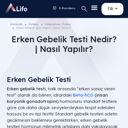
E-Randevu
TR
Anasayfa
Üniteler
Laboratuvar Ünitesi
Erken Gebelik Testi Nedir? | Nasıl Yapılır?
Erken Gebelik Testi Nedir?
| Nasıl Yapılır?
Erken Gebelik Testi
Erken gebelik testi
, halk arasında "erken sonuç veren
test" olarak da bilinen, idrardaki
Beta-hCG
(insan
koryonik gonadotropini)
hormonunu standart testlere
göre çok daha düşük seviyelerdeyken tespit edebilen
hassas bir ev tipi testtir. Standart gebelik testleri adetin
gecikmesini beklemeyi gerektirirken, erken gebelik
testleri hormonun milimetrik artışlarını dahi yakalayacak