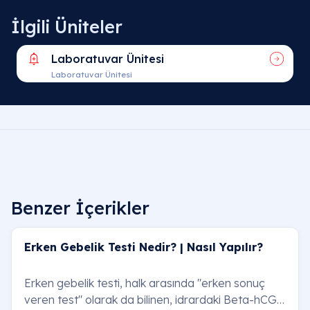
İlgili Üniteler
Laboratuvar Ünitesi
Laboratuvar Ünitesi
Sıkça Sorulan Sorular
Adete kaç gün kala erken gebelik testi yapılır?
Çoğu erken test markası, beklenen
adet tarihinde
Benzer İçerikler
5-6 gün öncesine kadar
%70-80 oranında doğru
sonuç verebildiğini iddia eder. Adet gününe
Erken Gebelik Testi Nedir? | Nasıl Yapılır?
yaklaştıkça bu testlerin doğruluk oranı %99'a kada
çıkar.
Erken gebelik testi, halk arasında "erken sonuç
veren test" olarak da bilinen, idrardaki Beta-hCG