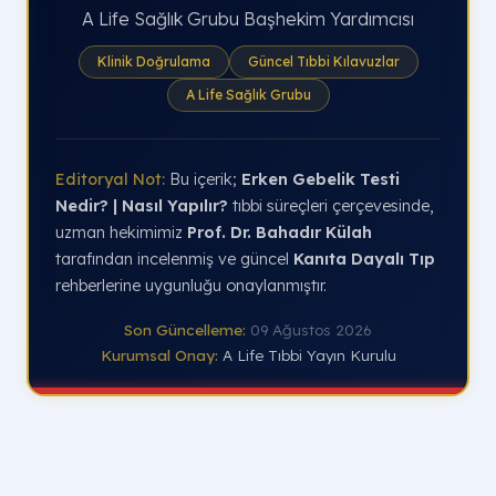
A Life Sağlık Grubu Başhekim Yardımcısı
Klinik Doğrulama
Güncel Tıbbi Kılavuzlar
A Life Sağlık Grubu
Editoryal Not:
Bu içerik;
Erken Gebelik Testi
Nedir? | Nasıl Yapılır?
tıbbi süreçleri çerçevesinde,
uzman hekimimiz
Prof. Dr. Bahadır Külah
tarafından incelenmiş ve güncel
Kanıta Dayalı Tıp
rehberlerine uygunluğu onaylanmıştır.
Son Güncelleme:
09 Ağustos 2026
Kurumsal Onay:
A Life Tıbbi Yayın Kurulu