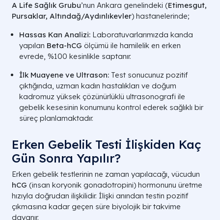
A Life Sağlık Grubu
’nun Ankara genelindeki (
Etimesgut,
Pursaklar, Altındağ/Aydınlıkevler
) hastanelerinde;
Hassas Kan Analizi:
Laboratuvarlarımızda kanda
yapılan
Beta-hCG
ölçümü ile hamilelik en erken
evrede, %100 kesinlikle saptanır.
İlk Muayene ve Ultrason:
Test sonucunuz pozitif
çıktığında, uzman kadın hastalıkları ve doğum
kadromuz yüksek çözünürlüklü ultrasonografi ile
gebelik kesesinin konumunu kontrol ederek sağlıklı bir
süreç planlamaktadır.
Erken Gebelik Testi İlişkiden Kaç
Gün Sonra Yapılır​?
Erken gebelik testlerinin ne zaman yapılacağı, vücudun
hCG
(insan koryonik gonadotropini) hormonunu üretme
hızıyla doğrudan ilişkilidir. İlişki anından testin pozitif
çıkmasına kadar geçen süre biyolojik bir takvime
dayanır.