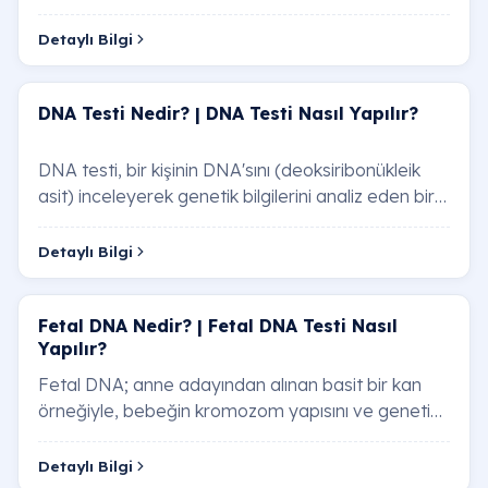
Erken gebelik testinde silik çizgi ne anlama
(insan koryonik gonadotropini) hormonunu s…
gelir?
Detaylı Bilgi
Testi sabah mı yoksa akşam mı yapmalıyım?
DNA Testi Nedir? | DNA Testi Nasıl Yapılır?
Erken gebelik testi yanılma payı var mıdır?
DNA testi, bir kişinin DNA'sını (deoksiribonükleik
asit) inceleyerek genetik bilgilerini analiz eden bir
Kuruma (buharlaşma) çizgisi ile pozitif çizgi
nasıl ayırt edilir?
testtir. DNA, vücudumuzdaki hücrele…
Detaylı Bilgi
Erken gebelik testi fiyatları neden daha
pahalıdır?
Fetal DNA Nedir? | Fetal DNA Testi Nasıl
Yapılır?
Kimyasal gebelik erken testlerde belli olur mu?
Fetal DNA; anne adayından alınan basit bir kan
İlaç kullanımı testi etkiler mi?
örneğiyle, bebeğin kromozom yapısını ve genetik
sağlığını %99’un üzerinde doğruluk oranıyla i…
Erken gebelik testi yapanların yorumları
Detaylı Bilgi
güvenilir mi?