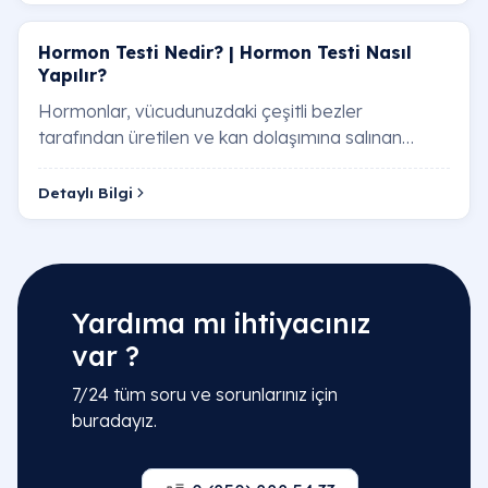
Hormon Testi​ Nedir? | Hormon Testi​ Nasıl
İdrarda gebelik testi mi, kanda gebelik testi
mi?
Yapılır?
Hormonlar, vücudunuzdaki çeşitli bezler
Erken test pozitif çıktıktan sonra ne yapılmalı?
tarafından üretilen ve kan dolaşımına salınan
kimyasal habercilerdir. Hormonlar, büyüme ve
Ankarada gebelik kan testi nerede yapılır?
gelişme, …
Detaylı Bilgi
Yardıma mı ihtiyacınız
var ?
7/24 tüm soru ve sorunlarınız için
buradayız.