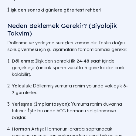
İlişkiden sonraki günlere göre test rehberi:
Neden Beklemek Gerekir? (Biyolojik
Takvim)
Döllenme ve yerleşme süreçleri zaman alır. Testin doğru
sonuç vermesi için şu aşamaların tamamlanması gerekir:
Döllenme:
İlişkiden sonraki ilk
24-48 saat
içinde
gerçekleşir (ancak sperm vücutta 5 güne kadar canlı
kalabilir).
Yolculuk:
Döllenmiş yumurta rahim yolunda yaklaşık
6-
7 gün
ilerler.
Yerleşme (İmplantasyon):
Yumurta rahim duvarına
tutunur. İşte bu anda
hCG
hormonu salgılanmaya
başlar.
Hormon Artışı:
Hormonun idrarda saptanacak
seviyeye gelmesi için yerleşmeden sonra birkaç gün