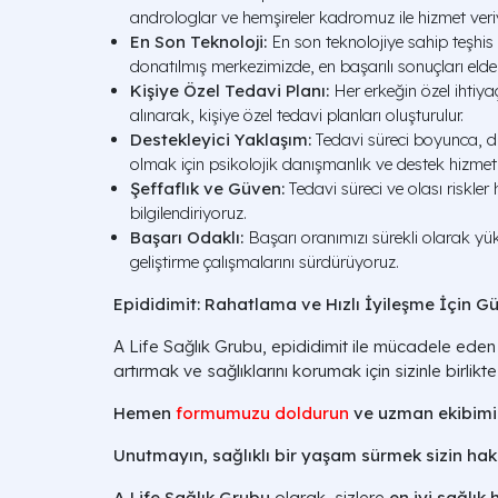
androloglar ve hemşireler kadromuz ile hizmet veri
En Son Teknoloji:
En son teknolojiye sahip teşhis
donatılmış merkezimizde, en başarılı sonuçları elde
Kişiye Özel Tedavi Planı:
Her erkeğin özel ihtiyaç
alınarak, kişiye özel tedavi planları oluşturulur.
Destekleyici Yaklaşım:
Tedavi süreci boyunca, du
olmak için psikolojik danışmanlık ve destek hizmet
Şeffaflık ve Güven:
Tedavi süreci ve olası riskler 
bilgilendiriyoruz.
Başarı Odaklı:
Başarı oranımızı sürekli olarak yü
geliştirme çalışmalarını sürdürüyoruz.
Epididimit: Rahatlama ve Hızlı İyileşme İçin G
A Life Sağlık Grubu, epididimit ile mücadele eden 
artırmak ve sağlıklarını korumak için sizinle birlikte 
Hemen
formumuzu doldurun
ve uzman ekibimi
Unutmayın, sağlıklı bir yaşam sürmek sizin hakk
A Life Sağlık Grubu
olarak, sizlere
en iyi sağlık 