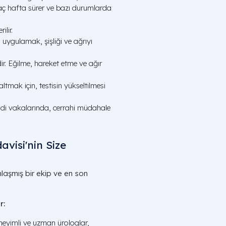
kaç hafta sürer ve bazı durumlarda
ilir.
uygulamak, şişliği ve ağrıyı
dir. Eğilme, hareket etme ve ağır
zaltmak için, testisin yükseltilmesi
ddi vakalarında, cerrahi müdahale
avisi'nin Size
laşmış bir ekip ve en son
r:
eyimli ve uzman ürologlar,