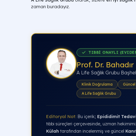
zaman buradayız.
TIBBİ ONAYLI (EVIDE
Prof. Dr. Bahadır
A Life Sağlık Grubu Başhe
Klinik Doğrulama
Güncel 
A Life Sağlık Grubu
Editoryal Not:
Bu içerik;
Epididimit Tedavi
tıbbi süreçleri çerçevesinde, uzman hekimim
Külah
tarafından incelenmiş ve güncel
Kanı