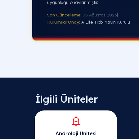
uygunluğu onaylanmıştır.
Son Güncelleme:
06 Ağustos 2026
|
Kurumsal Onay:
A Life Tıbbi Yayın Kurulu
İlgili Üniteler
Androloji Ünitesi