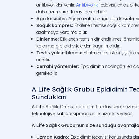
antibiyotikler verilir.
Antibiyotik
tedavisi, en az bir
daha uzun süreli tedavi gerekebilir.
Ağrı kesiciler:
Ağrıyı azaltmak için ağrı kesiciler ver
Soğuk kompres:
Etkilenen testise soğuk kompres 
azaltmaya yardımcı olur.
Dinlenme:
Etkilenen testisin dinlendirilmesi önemli
kaldırma gibi aktivitelerden kaçınılmalıdır.
Testis yükseltilmesi:
Etkilenen testisteki şişliği a
önerilir.
Cerrahi yöntemler:
Epididimitin nadir görülen ci
gerekebilir.
A Life Sağlık Grubu Epididimit Ted
Sundukları
A Life Sağlık Grubu, epididimit tedavisinde uzman
teknolojiye sahip ekipmanlar ile hizmet veriyor.
A Life Sağlık Grubu'nun size sunduğu avantajla
Uzman Kadro:
Epididimit tedavisi konusunda den