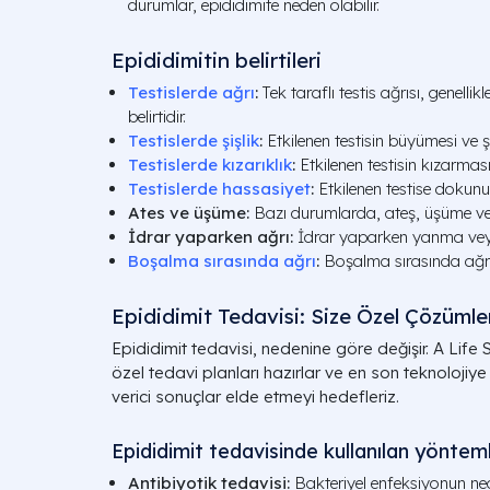
durumlar, epididimite neden olabilir.
Epididimitin belirtileri
Testislerde ağrı
:
Tek taraflı testis ağrısı, genellik
belirtidir.
Testislerde şişlik
:
Etkilenen testisin büyümesi ve ş
Testislerde kızarıklık
:
Etkilenen testisin kızarması
Testislerde hassasiyet
:
Etkilenen testise dokun
Ates ve üşüme:
Bazı durumlarda, ateş, üşüme ve
İdrar yaparken ağrı:
İdrar yaparken yanma vey
Boşalma sırasında ağrı
:
Boşalma sırasında ağrı 
Epididimit Tedavisi: Size Özel Çözümle
Epididimit tedavisi, nedenine göre değişir. A Life
özel tedavi planları hazırlar ve en son teknoloji
verici sonuçlar elde etmeyi hedefleriz.
Epididimit tedavisinde kullanılan yöntem
Antibiyotik tedavisi:
Bakteriyel enfeksiyonun ned