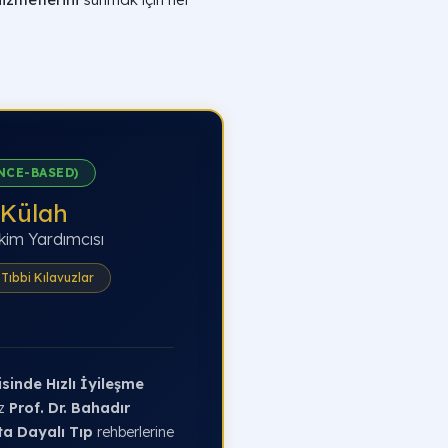
NCE-BASED)
 Külah
kim Yardımcısı
Tıbbi Kılavuzlar
sinde Hızlı İyileşme
iz
Prof. Dr. Bahadır
ta Dayalı Tıp
rehberlerine