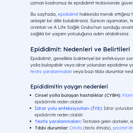
uzman kadromuz ile epididimit tedavisinde güvenli
Bu sayfada,
epididimit
hakkında merak ettiğiniz he
anlaşılır bir dille bulabilirsiniz. Sürecin aşamaları,
oranları ve A Life Sağlık Grubu'nun sunduğu avant
sağlıklı bir yaşam yolculuğuna adım atabilirsiniz.
Epididimit: Nedenleri ve Belirtileri
Epididimit, genellikle bakteriyel bir enfeksiyon so
yolla bulaşabilir veya idrar yolundan epididime yayı
testis yaralanmaları
veya bazı tıbbi durumlar neden
Epididimitin yaygın nedenleri
Cinsel yolla bulaşan hastalıklar (CYBH):
Klam
epididimite neden olabilir.
İdrar yolu enfeksiyonları (İYE)
:
İdrar yolundan 
epididimite neden olabilir.
Testis yaralanmaları
:
Testislere gelen darbeler, e
Tıbbi durumlar:
Orkitis
(testis iltihabı),
prostat ilt