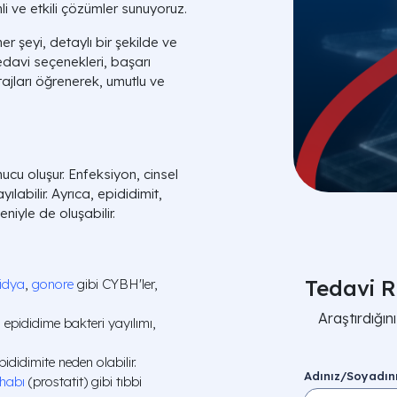
 ve etkili çözümler sunuyoruz.
r şeyi, detaylı bir şekilde ve
 tedavi seçenekleri, başarı
ajları öğrenerek, umutlu ve
nucu oluşur. Enfeksiyon, cinsel
labilir. Ayrıca, epididimit,
iyle de oluşabilir.
Tedavi R
idya
,
gonore
gibi CYBH'ler,
Araştırdığı
epididime bakteri yayılımı,
pididimite neden olabilir.
Adınız/Soyadın
ihabı
(prostatit) gibi tıbbi