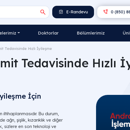
E-Randevu
0 (850) 8
lerimiz
Doktorlar
Bölümlerimiz
Üni
mit Tedavisinde Hızlı İyileşme
imit Tedavisinde Hızlı İ
İyileşme İçin
n iltihaplanmasıdır. Bu durum,
e ağrı, şişlik, kızarıklık ve diğer
k, sizlere en son teknoloji ve