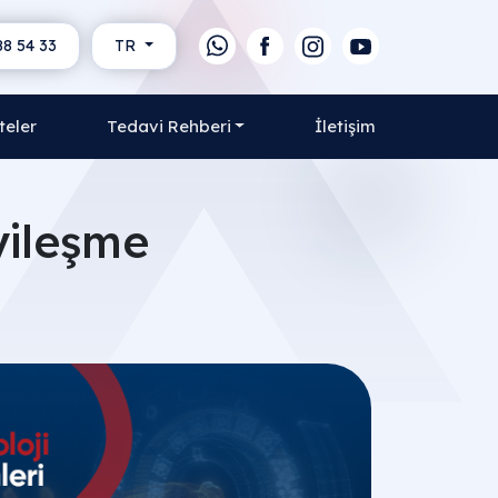
88 54 33
TR
teler
Tedavi Rehberi
İletişim
yileşme