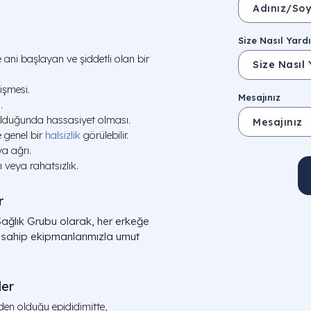
Size Nasıl Yardı
le ani başlayan ve şiddetli olan bir
işmesi.
Mesajınız
.
ulduğunda hassasiyet olması.
 genel bir
halsizlik
görülebilir.
a ağrı.
veya rahatsızlık.
r
 Sağlık Grubu olarak, her erkeğe
ye sahip ekipmanlarımızla umut
ler
en olduğu epididimitte,