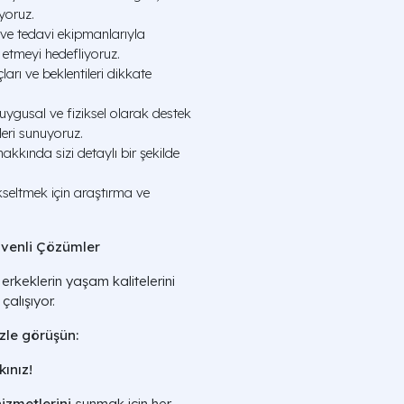
yoruz.
 ve tedavi ekipmanlarıyla
 etmeyi hedefliyoruz.
ları ve beklentileri dikkate
ygusal ve fiziksel olarak destek
leri sunuyoruz.
hakkında sizi detaylı bir şekilde
kseltmek için araştırma ve
üvenli Çözümler
erkeklerin yaşam kalitelerini
çalışıyor.
zle görüşün:
ınız!
hizmetlerini
sunmak için her