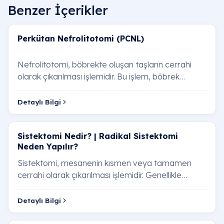
Benzer İçerikler
Perkütan Nefrolitotomi (PCNL)
Nefrolitotomi, böbrekte oluşan taşların cerrahi
olarak çıkarılması işlemidir. Bu işlem, böbrek
taşlarının boyutu, yeri, hastanın genel sağlı…
Detaylı Bilgi
Sistektomi Nedir? | Radikal Sistektomi
Neden Yapılır?
Sistektomi, mesanenin kısmen veya tamamen
cerrahi olarak çıkarılması işlemidir. Genellikle
mesane kanseri tedavisinde başvurulan bir
yöntem …
Detaylı Bilgi