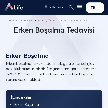
E-Randevu
TR
Anasayfa
Üniteler
Androloji Ünitesi
Erken Boşalma Tedavisi
Erken Boşalma Tedavisi
Erken Boşalma
Erken boşalma, erkeklerde en sık görülen cinsel işlev
bozukluklarından biridir. Araştırmalara göre, erkeklerin
%20-30'u hayatlarının bir döneminde erken boşalma
sorunu yaşamaktadır.
İçindekiler
Erken Boşalma