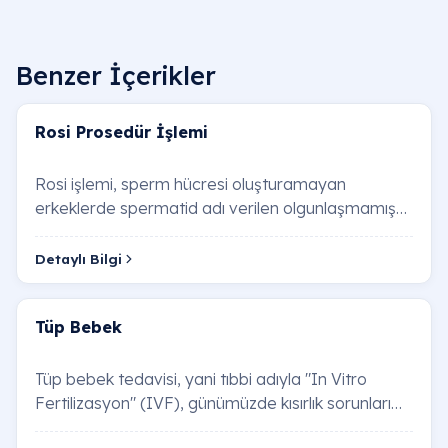
Benzer İçerikler
Rosi Prosedür İşlemi
Rosi işlemi, sperm hücresi oluşturamayan
erkeklerde spermatid adı verilen olgunlaşmamış
sperm öncüllerinin (yuvarlak spermatid)
kullanılarak…
Detaylı Bilgi
Tüp Bebek
Tüp bebek tedavisi, yani tıbbi adıyla "In Vitro
Fertilizasyon" (IVF), günümüzde kısırlık sorunları
yaşayan çiftler için umut veren bir üreme…