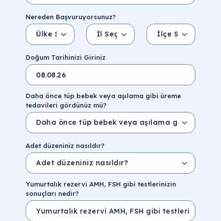
Nereden Başvuruyorsunuz?
Ülke Seçin
İl Seçin
İlçe Seçin
İl/Şehir
Eyalet/Bölge
Doğum Tarihinizi Giriniz
Daha önce tüp bebek veya aşılama gibi üreme
tedavileri gördünüz mü?
Adet düzeniniz nasıldır?
Yumurtalık rezervi AMH, FSH gibi testlerinizin
sonuçları nedir?