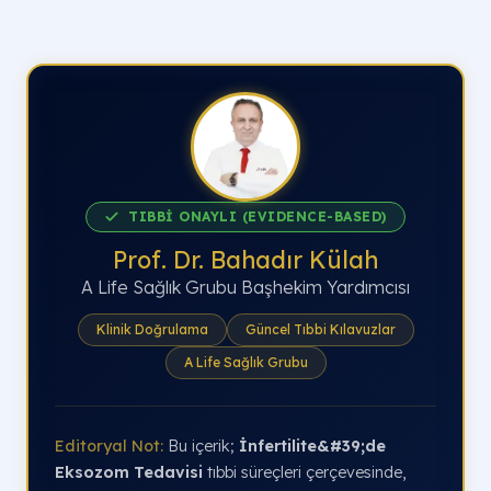
TIBBİ ONAYLI (EVIDENCE-BASED)
Prof. Dr. Bahadır Külah
A Life Sağlık Grubu Başhekim Yardımcısı
Klinik Doğrulama
Güncel Tıbbi Kılavuzlar
A Life Sağlık Grubu
Editoryal Not:
Bu içerik;
İnfertilite&#39;de
Eksozom Tedavisi
tıbbi süreçleri çerçevesinde,