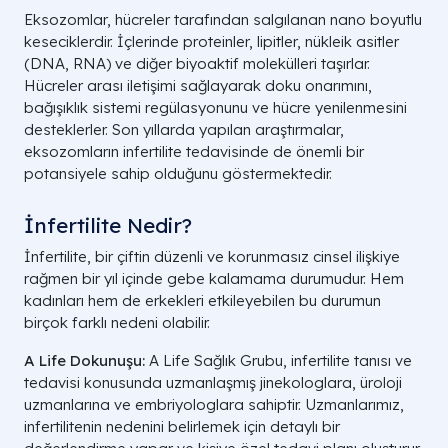
Eksozomlar, hücreler tarafından salgılanan nano boyutlu
keseciklerdir. İçlerinde proteinler, lipitler, nükleik asitler
(DNA, RNA) ve diğer biyoaktif molekülleri taşırlar.
Hücreler arası iletişimi sağlayarak doku onarımını,
bağışıklık sistemi regülasyonunu ve hücre yenilenmesini
desteklerler. Son yıllarda yapılan araştırmalar,
eksozomların infertilite tedavisinde de önemli bir
potansiyele sahip olduğunu göstermektedir.
İnfertilite Nedir?
İnfertilite, bir çiftin düzenli ve korunmasız cinsel ilişkiye
rağmen bir yıl içinde gebe kalamama durumudur. Hem
kadınları hem de erkekleri etkileyebilen bu durumun
birçok farklı nedeni olabilir.
A Life Dokunuşu:
A Life Sağlık Grubu, infertilite tanısı ve
tedavisi konusunda uzmanlaşmış jinekologlara, üroloji
uzmanlarına ve embriyologlara sahiptir. Uzmanlarımız,
infertilitenin nedenini belirlemek için detaylı bir