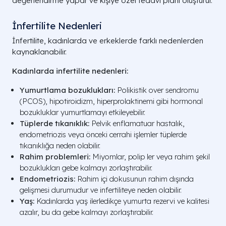
değerlendirme yapar ve kişiye özel tedavi planı oluşturur.
İnfertilite Nedenleri
İnfertilite, kadınlarda ve erkeklerde farklı nedenlerden
kaynaklanabilir.
Kadınlarda infertilite nedenleri:
Yumurtlama bozuklukları:
Polikistik over sendromu
(PCOS), hipotiroidizm, hiperprolaktinemi gibi hormonal
bozukluklar yumurtlamayı etkileyebilir.
Tüplerde tıkanıklık:
Pelvik enflamatuar hastalık,
endometriozis veya önceki cerrahi işlemler tüplerde
tıkanıklığa neden olabilir.
Rahim problemleri:
Miyomlar, polip ler veya rahim şekil
bozuklukları gebe kalmayı zorlaştırabilir.
Endometriozis:
Rahim içi dokusunun rahim dışında
gelişmesi durumudur ve infertiliteye neden olabilir.
Yaş:
Kadınlarda yaş ilerledikçe yumurta rezervi ve kalitesi
azalır, bu da gebe kalmayı zorlaştırabilir.