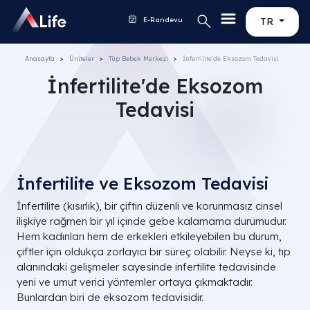
E-Randevu
TR
Anasayfa
Üniteler
Tüp Bebek Merkezi
İnfertilite'de Eksozom Tedavisi
İnfertilite'de Eksozom
Tedavisi
İnfertilite ve Eksozom Tedavisi
İnfertilite (kısırlık), bir çiftin düzenli ve korunmasız cinsel
ilişkiye rağmen bir yıl içinde gebe kalamama durumudur.
Hem kadınları hem de erkekleri etkileyebilen bu durum,
çiftler için oldukça zorlayıcı bir süreç olabilir. Neyse ki, tıp
alanındaki gelişmeler sayesinde infertilite tedavisinde
yeni ve umut verici yöntemler ortaya çıkmaktadır.
Bunlardan biri de eksozom tedavisidir.