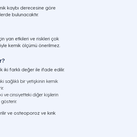
kemik kaybı derecesine göre
lerde bulunacaktır.
n yan etkileri ve riskleri çok
iyle kemik ölçümü önerilmez.
r?
i farklı değer ile ifade edilir.
sağlıklı bir yetişkinin kemik
r.
e cinsiyetteki diğer kişilerin
gösterir.
rilir ve osteoporoz ve kırık