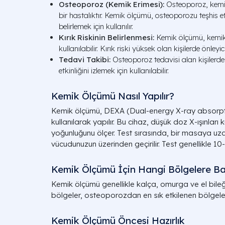
Osteoporoz (Kemik Erimesi):
Osteoporoz, kemikl
bir hastalıktır. Kemik ölçümü, osteoporozu teşhis 
belirlemek için kullanılır.
Kırık Riskinin Belirlenmesi:
Kemik ölçümü, kemik kı
kullanılabilir. Kırık riski yüksek olan kişilerde önleyici
Tedavi Takibi:
Osteoporoz tedavisi alan kişilerd
etkinliğini izlemek için kullanılabilir.
Kemik Ölçümü Nasıl Yapılır?
Kemik ölçümü, DEXA (Dual-energy X-ray absorptio
kullanılarak yapılır. Bu cihaz, düşük doz X-ışınları 
yoğunluğunu ölçer. Test sırasında, bir masaya uz
vücudunuzun üzerinden geçirilir. Test genellikle 10
Kemik Ölçümü İçin Hangi Bölgelere Bak
Kemik ölçümü genellikle kalça, omurga ve el bileği k
bölgeler, osteoporozdan en sık etkilenen bölgeler
Kemik Ölçümü Öncesi Hazırlık