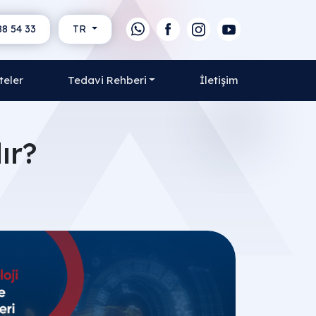
88 54 33
TR
teler
Tedavi Rehberi
İletişim
ır?