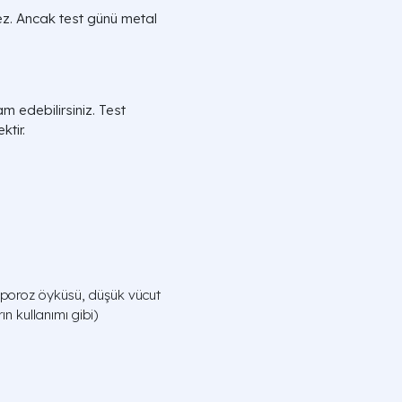
ez. Ancak test günü metal
m edebilirsiniz. Test
ktir.
teoporoz öyküsü, düşük vücut
rın kullanımı gibi)