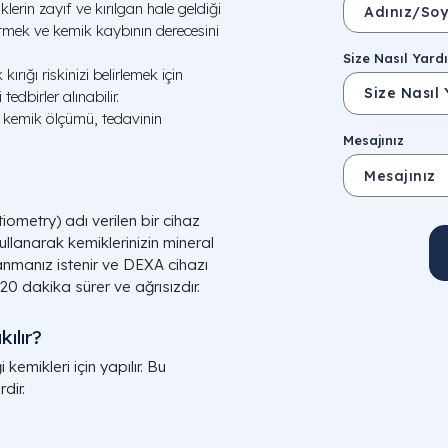
erin zayıf ve kırılgan hale geldiği
etmek ve kemik kaybının derecesini
Size Nasıl Yardı
rığı riskinizi belirlemek için
 tedbirler alınabilir.
e kemik ölçümü, tedavinin
Mesajınız
metry) adı verilen bir cihaz
kullanarak kemiklerinizin mineral
anmanız istenir ve DEXA cihazı
-20 dakika sürer ve ağrısızdır.
ılır?
emikleri için yapılır. Bu
dir.