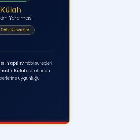
 Külah
kim Yardımcısı
Tıbbi Kılavuzlar
ıl Yapılır?
tıbbi süreçleri
ahadır Külah
tarafından
berlerine uygunluğu