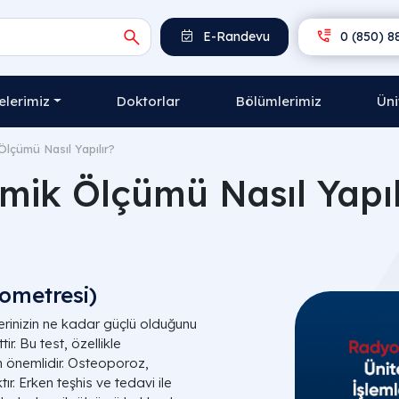
E-Randevu
0 (850) 8
lerimiz
Doktorlar
Bölümlerimiz
Üni
Ölçümü Nasıl Yapılır?
mik Ölçümü Nasıl Yapıl
ometresi)
rinizin ne kadar güçlü olduğunu
tir. Bu test, özellikle
in önemlidir. Osteoporoz,
tır. Erken teşhis ve tedavi ile