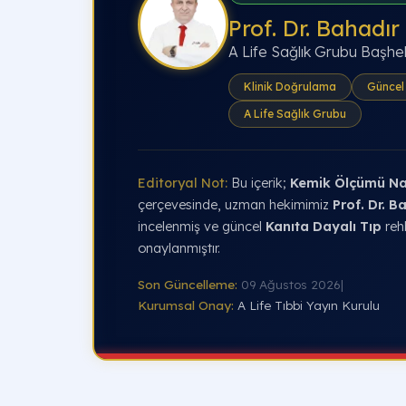
Prof. Dr. Bahadır
A Life Sağlık Grubu Başhe
Klinik Doğrulama
Güncel 
A Life Sağlık Grubu
Editoryal Not:
Bu içerik;
Kemik Ölçümü Nas
çerçevesinde, uzman hekimimiz
Prof. Dr. B
incelenmiş ve güncel
Kanıta Dayalı Tıp
reh
onaylanmıştır.
Son Güncelleme:
09 Ağustos 2026
|
Kurumsal Onay:
A Life Tıbbi Yayın Kurulu