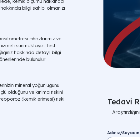
kalede, kemik ölçümü hakkında
 hakkında bilgi sahibi olmanızı
ansitometresi cihazlarımız ve
hizmeti sunmaktayız. Test
lığınız hakkında detaylı bilgi
nerilerinde bulunulur.
rinizin mineral yoğunluğunu
üçlü olduğunu ve kırılma riskini
osteoporoz (kemik erimesi) riski
Tedavi R
Araştırdığı
Adınız/Soyadın