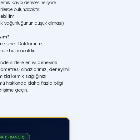
e kemik kaybı derecesine göre
rilerde bulunacaktır.
ebilir?
mik yoğunluğunun düşük olması)
yım?
elisiniz. Doktorunuz,
inde bulunacaktır.
de sizlere en iyi deneyimi
ometresi cihazlarımız, deneyimli
ızla kemik sağlığınızı
mü hakkında daha fazla bilgi
tişime geçin.
NCE-BASED)