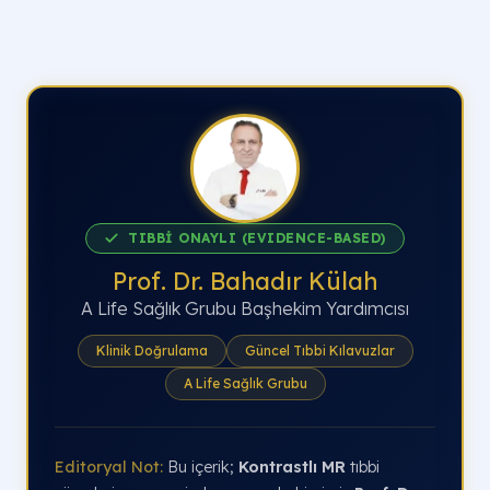
TIBBİ ONAYLI (EVIDENCE-BASED)
Prof. Dr. Bahadır Külah
A Life Sağlık Grubu Başhekim Yardımcısı
Klinik Doğrulama
Güncel Tıbbi Kılavuzlar
A Life Sağlık Grubu
Editoryal Not:
Bu içerik;
Kontrastlı MR
tıbbi