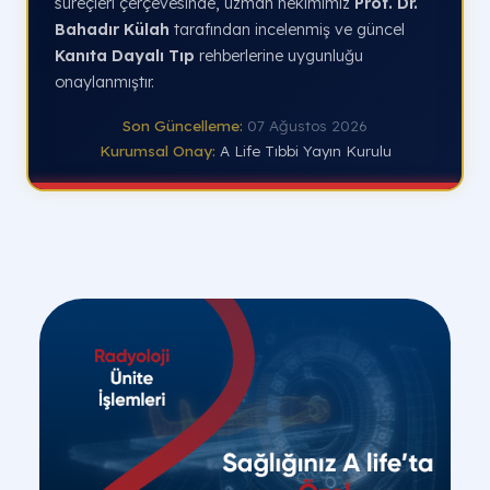
süreçleri çerçevesinde, uzman hekimimiz
Prof. Dr.
Bahadır Külah
tarafından incelenmiş ve güncel
Kanıta Dayalı Tıp
rehberlerine uygunluğu
onaylanmıştır.
Son Güncelleme:
07 Ağustos 2026
Kurumsal Onay:
A Life Tıbbi Yayın Kurulu