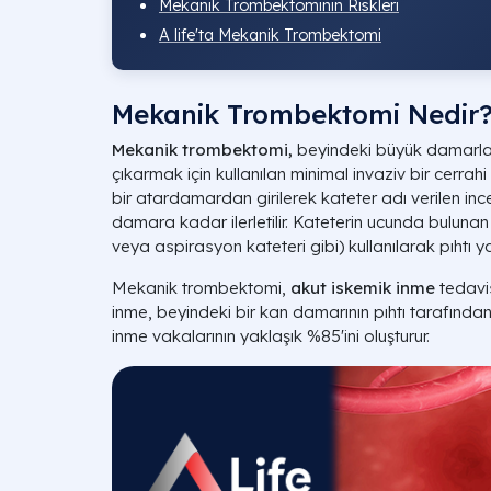
Mekanik Trombektominin Riskleri
A life'ta Mekanik Trombektomi
Mekanik Trombektomi Nedir
Mekanik trombektomi,
beyindeki büyük damarları
çıkarmak için kullanılan minimal invaziv bir cerrah
bir atardamardan girilerek kateter adı verilen ince
damara kadar ilerletilir. Kateterin ucunda bulunan 
veya aspirasyon kateteri gibi) kullanılarak pıhtı y
Mekanik trombektomi,
akut iskemik inme
tedavis
inme, beyindeki bir kan damarının pıhtı tarafında
inme vakalarının yaklaşık %85'ini oluşturur.