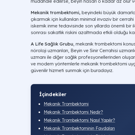
müdahale edilirse, beyin hasarı o kadar az olur ve
Mekanik trombektomi,
beyindeki büyük damarları
çıkarmak için kullanılan minimal invaziv bir cerrahi
iskemik inme tedavisinde son yıllarda önemli bir i
sonrası sakatlık riskini azaltmada etkili olduğu kan
A Life Sağlık Grubu
, mekanik trombektomi konu
nöroloji uzmanları, Beyin ve Sinir Cerrahisi uzmanl
uzmanı ile diğer sağlık profesyonellerinden oluşan b
ve modern yöntemlerle mekanik trombektomi uygu
güvenilir hizmeti sunmak için buradayız.
İçindekiler
Mekanik Trombektomi
Mekanik Trombektomi Nedir?
Mekanik Trombektomi Nasıl Yapılır?
Mekanik Trombektominin Faydaları