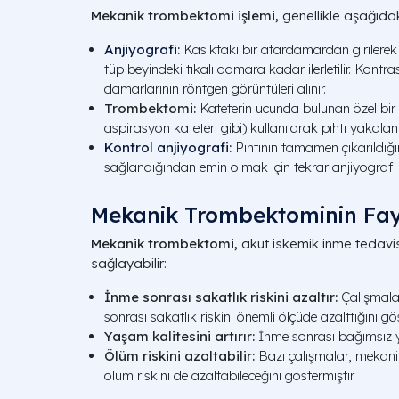
Mekanik trombektomi işlemi,
genellikle aşağıdaki
Anjiyografi
:
Kasıktaki bir atardamardan girilerek k
tüp beyindeki tıkalı damara kadar ilerletilir. Kontr
damarlarının röntgen görüntüleri alınır.
Trombektomi:
Kateterin ucunda bulunan özel bir c
aspirasyon kateteri gibi) kullanılarak pıhtı yakalan
Kontrol anjiyografi
:
Pıhtının tamamen çıkarıldığı
sağlandığından emin olmak için tekrar anjiyografi y
Mekanik Trombektominin Fay
Mekanik trombektomi,
akut iskemik inme tedavi
sağlayabilir:
İnme sonrası sakatlık riskini azaltır:
Çalışmala
sonrası sakatlık riskini önemli ölçüde azalttığını gös
Yaşam kalitesini artırır:
İnme sonrası bağımsız ya
Ölüm riskini azaltabilir:
Bazı çalışmalar, mekani
ölüm riskini de azaltabileceğini göstermiştir.