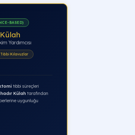
NCE-BASED)
 Külah
kim Yardımcısı
Tıbbi Kılavuzlar
ktomi
tıbbi süreçleri
ahadır Külah
tarafından
berlerine uygunluğu