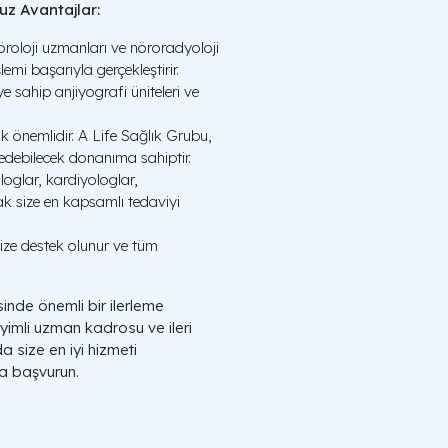
z Avantajlar:
oloji uzmanları ve nöroradyoloji
lemi başarıyla gerçekleştirir.
 sahip anjiyografi üniteleri ve
önemlidir. A Life Sağlık Grubu,
e edebilecek donanıma sahiptir.
oglar, kardiyologlar,
rak size en kapsamlı tedaviyi
ize destek olunur ve tüm
inde önemli bir ilerleme
yimli uzman kadrosu ve ileri
 size en iyi hizmeti
e'a başvurun.