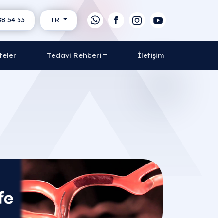
88 54 33
TR
teler
Tedavi Rehberi
İletişim