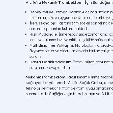
A Life'ta Mekanik Trombektomi İçin Sunduğumu
Deneyimli ve Uzman Kadro:
Alanında uzman nör
uzmanları, size en uygun tedavi planını belirler ve iş
İleri Teknoloji:
Hastanelerimizde en son teknolojiye
cerrahi ekipmanları kullanılmaktadır.
Hızlı Müdahale:
İnme tedavisinde zamanlama çok 
inme vakalarına hızlı ve etkili bir şekilde müdahal
Multidisipliner Yaklaşım:
Nörologlar, nöroradyol
fizyoterapistler ve diğer uzmanlarla birlikte çalışa
sunarız.
Hasta Odaklı Yaklaşım:
Tedavi süreci boyunca s
sorularınız cevaplandırılır.
Mekanik trombektomi,
akut iskemik inme tedavis
sağlayan bir yöntemdir. A Life Sağlık Grubu, dene
teknoloji ile mekanik trombektomi uygulamalarında
sunmaktadır. Sağlığınız için ilk adımı atın ve A Lif