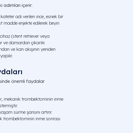
 adımları içerir:
ateter adı verilen ince, esnek bir
ast madde enjekte edilerek beyin
ihaz (stent retriever veya
ır ve damardan çıkarılır.
ndan ve kan akışının yeniden
apılır.
daları
sinde önemli faydalar
r, mekanik trombektominin inme
termiştir.
şam sürme şansını artırır.
k trombektominin inme sonrası