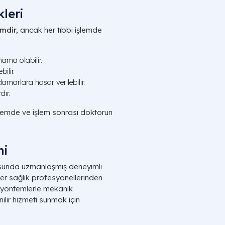
leri
mdir,
ancak her tıbbi işlemde
ama olabilir.
ilir.
damarlara hasar verilebilir.
dır.
işlemde ve işlem sonrası doktorun
mi
unda uzmanlaşmış deneyimli
ğer sağlık profesyonellerinden
rn yöntemlerle mekanik
lir hizmeti sunmak için