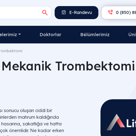
E-Randevu
0 (850) 8
lerimiz
Doktorlar
Bölümlerimiz
Üni
Trombektomi
Mekanik Trombektomi
ı sonucu oluşan ciddi bir
esinlerden mahrum kaldığında
n hasarına, sakatlığa ve hatta
çok önemlidir. Ne kadar erken