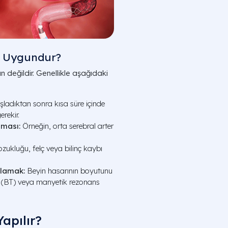
n Uygundur?
n değildir. Genellikle aşağıdaki
aşladıktan sonra kısa süre içinde
rekir.
lması:
Örneğin, orta serebral arter
kluğu, felç veya bilinç kaybı
ılamak:
Beyin hasarının boyutunu
fi (BT) veya manyetik rezonans
apılır?