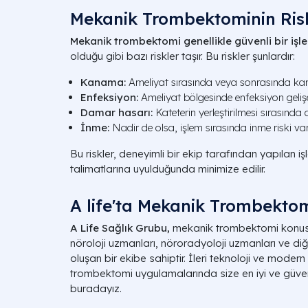
Mekanik Trombektominin Risk
Mekanik trombektomi genellikle güvenli bir işle
olduğu gibi bazı riskler taşır. Bu riskler şunlardır:
Kanama:
Ameliyat sırasında veya sonrasında kan
Enfeksiyon:
Ameliyat bölgesinde enfeksiyon gelişeb
Damar hasarı:
Kateterin yerleştirilmesi sırasında 
İnme:
Nadir de olsa, işlem sırasında inme riski var
Bu riskler, deneyimli bir ekip tarafından yapılan 
talimatlarına uyulduğunda minimize edilir.
A life'ta Mekanik Trombekto
A Life Sağlık Grubu,
mekanik trombektomi konus
nöroloji uzmanları, nöroradyoloji uzmanları ve di
oluşan bir ekibe sahiptir. İleri teknoloji ve mode
trombektomi uygulamalarında size en iyi ve güveni
buradayız.