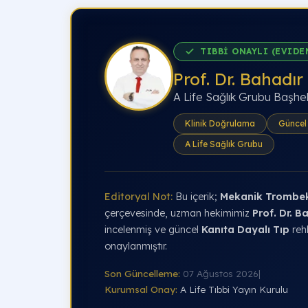
TIBBİ ONAYLI (EVIDE
Prof. Dr. Bahadır
A Life Sağlık Grubu Başhe
Klinik Doğrulama
Güncel 
A Life Sağlık Grubu
Editoryal Not:
Bu içerik;
Mekanik Trombe
çerçevesinde, uzman hekimimiz
Prof. Dr. B
incelenmiş ve güncel
Kanıta Dayalı Tıp
reh
onaylanmıştır.
Son Güncelleme:
07 Ağustos 2026
|
Kurumsal Onay:
A Life Tıbbi Yayın Kurulu