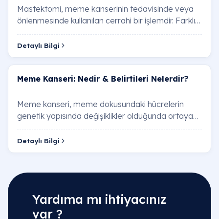
Mastektomi, meme kanserinin tedavisinde veya
önlenmesinde kullanılan cerrahi bir işlemdir. Farklı
mastektomi türleri vardır ve hangi türün u…
Detaylı Bilgi
Meme Kanseri: Nedir & Belirtileri Nelerdir?
Meme kanseri, meme dokusundaki hücrelerin
genetik yapısında değişiklikler olduğunda ortaya
çıkar. Bu hücreler kontrolsüz bir şekilde çoğalır…
Detaylı Bilgi
Yardıma mı ihtiyacınız
var ?