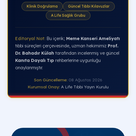
Klinik Doğrulama
Güncel Tıbbi Kılavuzlar
A Life Sağlık Grubu
Editoryal Not:
Bu içerik;
Meme Kanseri Ameliyatı
tıbbi süreçleri çerçevesinde, uzman hekimimiz
Prof.
Dr. Bahadır Külah
tarafından incelenmiş ve güncel
Kanıta Dayalı Tıp
rehberlerine uygunluğu
onaylanmıştır.
Son Güncelleme:
08 Ağustos 2026
Kurumsal Onay:
A Life Tıbbi Yayın Kurulu