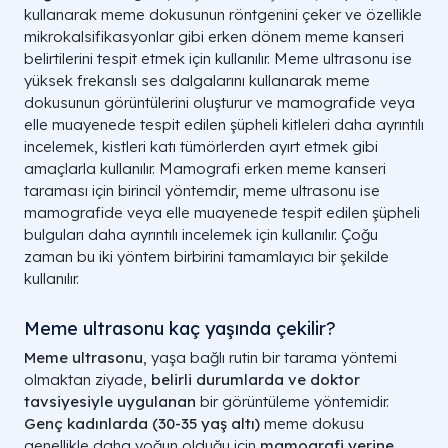
kullanarak meme dokusunun röntgenini çeker ve özellikle
mikrokalsifikasyonlar gibi erken dönem meme kanseri
belirtilerini tespit etmek için kullanılır. Meme ultrasonu ise
yüksek frekanslı ses dalgalarını kullanarak meme
dokusunun görüntülerini oluşturur ve mamografide veya
elle muayenede tespit edilen şüpheli kitleleri daha ayrıntılı
incelemek, kistleri katı tümörlerden ayırt etmek gibi
amaçlarla kullanılır. Mamografi erken meme kanseri
taraması için birincil yöntemdir, meme ultrasonu ise
mamografide veya elle muayenede tespit edilen şüpheli
bulguları daha ayrıntılı incelemek için kullanılır. Çoğu
zaman bu iki yöntem birbirini tamamlayıcı bir şekilde
kullanılır.
Meme ultrasonu kaç yaşında çekilir?
Meme ultrasonu
, yaşa bağlı rutin bir tarama yöntemi
olmaktan ziyade,
belirli durumlarda ve doktor
tavsiyesiyle uygulanan
bir görüntüleme yöntemidir.
Genç kadınlarda (30-35 yaş altı)
meme dokusu
genellikle daha yoğun olduğu için
mamografi yerine