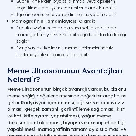
Şüpheli kitlelerden biyopsi alınması veya apselerin
boşaltılması gibi işlemlerde rehber olarak kullanılır.
İğnenin doğru yere yönlendirilmesine yardımcı olur.
Mamografinin Tamamlayıcısı Olarak:
Özellikle yoğun meme dokusuna sahip kadınlarda
mamografinin yetersiz kalabileceği durumlarda ek bilgi
sağlar.
Genç yaştaki kadınların meme incelemelerinde ilk
inceleme yöntemi olarak kullanılabilir.
Meme Ultrasonunun Avantajları
Nelerdir?
Meme ultrasonunun birçok avantajı vardır
, bu da onu
meme sağlığı değerlendirmesinde değerli bir araç haline
getirir.
Radyasyon içermemesi
,
ağrısız ve noninvaziv
olması
,
gerçek zamanlı görüntüleme sağlaması
,
kist
ve katı kitle ayırımı yapabilmesi
,
yoğun meme
dokusunda etkili olması
,
biyopsi ve drenaj rehberliği
yapabilmesi
,
mamografinin tamamlayıcısı olması
ve
yaygın ve erişilebilir olması
meme ultrasonunun başlıca