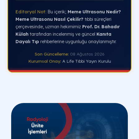
Editoryal Not:
Bu içerik;
Meme Ultrasonu Nedir?
Meme Ultrasonu Nasıl Çekilir?
tıbbi süreçleri
çerçevesinde, uzman hekimimiz
Prof. Dr. Bahadır
Külah
tarafından incelenmiş ve güncel
Kanıta
Dayalı Tıp
rehberlerine uygunluğu onaylanmıştır.
Son Güncelleme:
08 Ağustos 2026
Kurumsal Onay:
A Life Tıbbi Yayın Kurulu