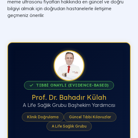
meme ultrasonu fiyatları hakkında en güncel ve doğru
bilgiyi almak için doğrudan hastanelerle iletişime
geçmeniz önerilir.
TIBBİ ONAYLI (EVIDENCE-BASED)
Prof. Dr. Bahadır Külah
A Life Sağlık Grubu Başhekim Yardımcısı
Klinik Doğrulama
Güncel Tıbbi Kılavuzlar
A Life Sağlık Grubu