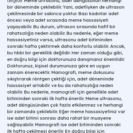
değildir.
Meme ultrasonu, adet döngüsünün herhangi
bir döneminde çekilebilir. Yani, adetliyken de ultrason
çekilmesinde bir sakınca yoktur.
Bazı kadınlar adet
öncesi veya adet sırasında meme hassasiyeti
yaşayabilir. Bu durum, ultrason sırasında hafif bir
rahatsızlığa neden olabilir.
Bu nedenle, eğer meme
hassasiyetiniz varsa, ultrasonu adet bitiminden
sonraki hafta çektirmek daha konforlu olabilir. Ancak,
bu tıbbi bir gereklilik değildir.
Her zaman olduğu gibi,
en doğru bilgi için doktorunuza danışmanız önemlidir.
Doktorunuz, kişisel durumunuza göre en uygun
zamanı önerecektir.
Mamografi, meme dokusunu
sıkıştırarak röntgen çektiği için, adet döneminde
hassasiyet artabilir ve bu da rahatsızlığa neden
olabilir.
Bu nedenle, mamografi için genellikle adet
bitiminden sonraki ilk hafta önerilir.
Meme ultrasonu,
adet döngüsünden çok fazla etkilenmez ve herhangi
bir zamanda çekilebilir. Eğer meme hassasiyetiniz var
ise adet bitimi sonrası daha rahat bir muayene
sağlayabilir. Mamografi ise adet bitiminden sonraki
ilk hafta çekilmesi önerilir. En doğru bilgi için