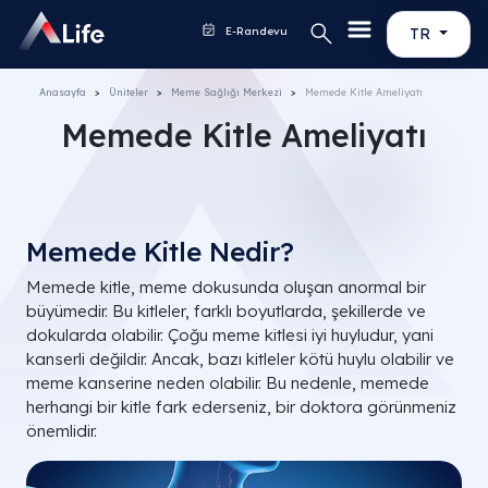
E-Randevu
TR
Anasayfa
Üniteler
Meme Sağlığı Merkezi
Memede Kitle Ameliyatı
Memede Kitle Ameliyatı
Memede Kitle Nedir?
Memede kitle, meme dokusunda oluşan anormal bir
büyümedir. Bu kitleler, farklı boyutlarda, şekillerde ve
dokularda olabilir. Çoğu meme kitlesi iyi huyludur, yani
kanserli değildir. Ancak, bazı kitleler kötü huylu olabilir ve
meme kanserine neden olabilir. Bu nedenle, memede
herhangi bir kitle fark ederseniz, bir doktora görünmeniz
önemlidir.