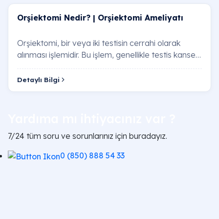
Orşiektomi Nedir? | Orşiektomi Ameliyatı
Orşiektomi, bir veya iki testisin cerrahi olarak
alınması işlemidir. Bu işlem, genellikle testis kanseri,
testis torsiyonu (testisin dönmesi…
Detaylı Bilgi
Yardıma mı ihtiyacınız var ?
7/24 tüm soru ve sorunlarınız için buradayız.
0 (850) 888 54 33