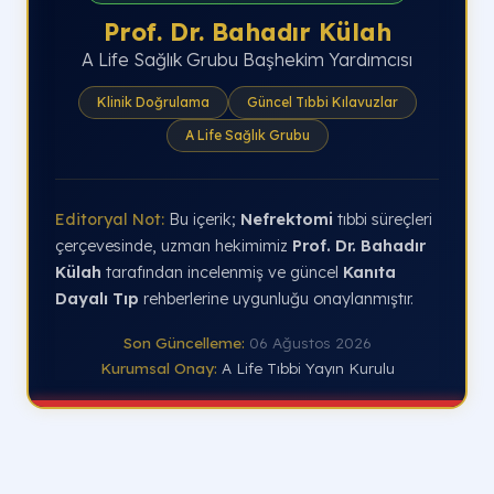
Prof. Dr. Bahadır Külah
A Life Sağlık Grubu Başhekim Yardımcısı
Klinik Doğrulama
Güncel Tıbbi Kılavuzlar
A Life Sağlık Grubu
Editoryal Not:
Bu içerik;
Nefrektomi
tıbbi süreçleri
çerçevesinde, uzman hekimimiz
Prof. Dr. Bahadır
Külah
tarafından incelenmiş ve güncel
Kanıta
Dayalı Tıp
rehberlerine uygunluğu onaylanmıştır.
Son Güncelleme:
06 Ağustos 2026
Kurumsal Onay:
A Life Tıbbi Yayın Kurulu