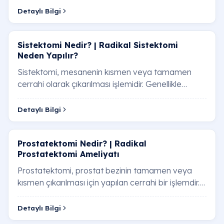
Detaylı Bilgi
Sistektomi Nedir? | Radikal Sistektomi
Neden Yapılır?
Sistektomi, mesanenin kısmen veya tamamen
cerrahi olarak çıkarılması işlemidir. Genellikle
mesane kanseri tedavisinde başvurulan bir
yöntem …
Detaylı Bilgi
Prostatektomi Nedir? | Radikal
Prostatektomi Ameliyatı
Prostatektomi, prostat bezinin tamamen veya
kısmen çıkarılması için yapılan cerrahi bir işlemdir.
Bu ameliyat, prostat kanseri ve iyi huylu …
Detaylı Bilgi