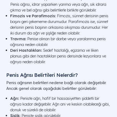
Penis ağrısı, idrar yaparken yanma veya ağrı, sık idrara
çıkma ve bel ağrısı gibi belirtilerle birlikte görülebilir.
Fimozis ve Parafimozis:
Fimozis, sünnet derisinin penis
başını geri çekememe durumudur. Parafimozis ise, sünnet
derisinin penis başının arkasına sıkışması durumudur. Her
iki durum da ağrı ve şişliğe neden olabilir.
Travma:
Penise alınan bir darbe veya yaralanma penis
ağrısına neden olabilir.
Deri Hastalıkları:
Sedef hastalığı, egzama ve liken
planus gibi deri hastalıkları penis derisinde lezyonlara ve
ağrıya neden olabilir.
Penis Ağrısı Belirtileri Nelerdir?
Penis ağrısının belirtileri nedene bağlı olarak değişebilir.
Ancak genel olarak aşağıdaki belirtiler görülebilir:
Ağrı:
Peniste ağrı, hafif bir hassasiyetten şiddetli bir
ağrıya kadar değişebilir. Ağrı ani ve keskin olabileceği gibi,
donuk ve sürekli de olabilir.
Şişlik:
Peniste şişlik görülebilir.