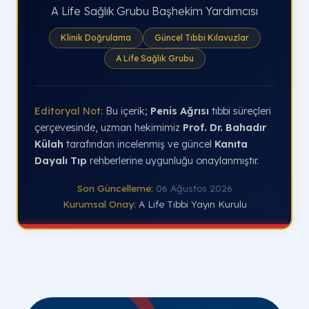
A Life Sağlık Grubu Başhekim Yardımcısı
Klinik Doğrulama
Güncel Tıbbi Kılavuzlar
A Life Sağlık Grubu
Editoryal Not:
Bu içerik;
Penis Ağrısı
tıbbi süreçleri
çerçevesinde, uzman hekimimiz
Prof. Dr. Bahadır
Külah
tarafından incelenmiş ve güncel
Kanıta
Dayalı Tıp
rehberlerine uygunluğu onaylanmıştır.
Son Güncelleme:
06 Ağustos 2026
Kurumsal Onay:
A Life Tıbbi Yayın Kurulu