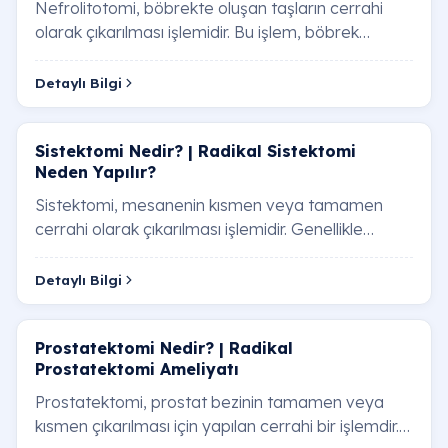
Nefrolitotomi, böbrekte oluşan taşların cerrahi
olarak çıkarılması işlemidir. Bu işlem, böbrek
taşlarının boyutu, yeri, hastanın genel sağlı…
Detaylı Bilgi
Sistektomi Nedir? | Radikal Sistektomi
Neden Yapılır?
Sistektomi, mesanenin kısmen veya tamamen
cerrahi olarak çıkarılması işlemidir. Genellikle
mesane kanseri tedavisinde başvurulan bir
yöntem …
Detaylı Bilgi
Prostatektomi Nedir? | Radikal
Prostatektomi Ameliyatı
Prostatektomi, prostat bezinin tamamen veya
kısmen çıkarılması için yapılan cerrahi bir işlemdir.