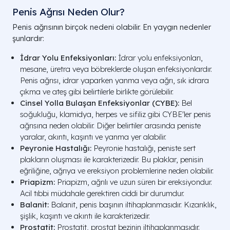
Penis Ağrısı Neden Olur?
Penis ağrısının birçok nedeni olabilir. En yaygın nedenler
şunlardır:
İdrar Yolu Enfeksiyonları:
İdrar yolu enfeksiyonları,
mesane, üretra veya böbreklerde oluşan enfeksiyonlardır.
Penis ağrısı, idrar yaparken yanma veya ağrı, sık idrara
çıkma ve ateş gibi belirtilerle birlikte görülebilir.
Cinsel Yolla Bulaşan Enfeksiyonlar (CYBE):
Bel
soğukluğu, klamidya, herpes ve sifiliz gibi CYBE'ler penis
ağrısına neden olabilir. Diğer belirtiler arasında peniste
yaralar, akıntı, kaşıntı ve yanma yer alabilir.
Peyronie Hastalığı:
Peyronie hastalığı, peniste sert
plakların oluşması ile karakterizedir. Bu plaklar, penisin
eğriliğine, ağrıya ve ereksiyon problemlerine neden olabilir.
Priapizm:
Priapizm, ağrılı ve uzun süren bir ereksiyondur.
Acil tıbbi müdahale gerektiren ciddi bir durumdur.
Balanit:
Balanit, penis başının iltihaplanmasıdır. Kızarıklık,
şişlik, kaşıntı ve akıntı ile karakterizedir.
Prostatit:
Prostatit, prostat bezinin iltihaplanmasıdır.