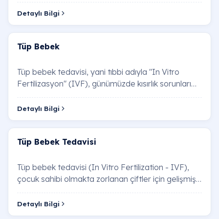
sperm öncüllerinin (yuvarlak spermatid)
kullanılarak…
Detaylı Bilgi
Tüp Bebek
Tüp bebek tedavisi, yani tıbbi adıyla "In Vitro
Fertilizasyon" (IVF), günümüzde kısırlık sorunları
yaşayan çiftler için umut veren bir üreme…
Detaylı Bilgi
Tüp Bebek Tedavisi
Tüp bebek tedavisi (In Vitro Fertilization - IVF),
çocuk sahibi olmakta zorlanan çiftler için gelişmiş
bir yardımcı üreme tekniğidir. Bu yön…
Detaylı Bilgi