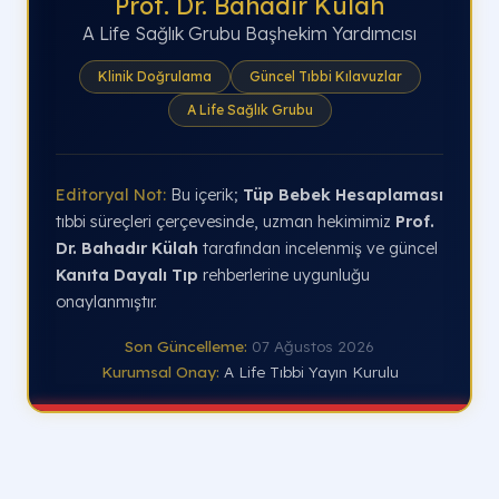
Prof. Dr. Bahadır Külah
A Life Sağlık Grubu Başhekim Yardımcısı
Klinik Doğrulama
Güncel Tıbbi Kılavuzlar
A Life Sağlık Grubu
Editoryal Not:
Bu içerik;
Tüp Bebek Hesaplaması
tıbbi süreçleri çerçevesinde, uzman hekimimiz
Prof.
Dr. Bahadır Külah
tarafından incelenmiş ve güncel
Kanıta Dayalı Tıp
rehberlerine uygunluğu
onaylanmıştır.
Son Güncelleme:
07 Ağustos 2026
Kurumsal Onay:
A Life Tıbbi Yayın Kurulu