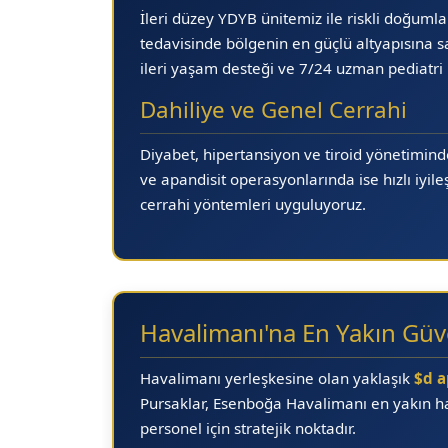
İleri düzey YDYB ünitemiz ile riskli doğum
tedavisinde bölgenin en güçlü altyapısına sa
ileri yaşam desteği ve
7/24 uzman pediatri
Dahiliye ve Genel Cerrahi
Diyabet, hipertansiyon ve tiroid yönetimind
ve apandisit operasyonlarında ise hızlı iyi
cerrahi yöntemleri uyguluyoruz.
Havalimanı'na En Yakın Güv
Havalimanı yerleşkesine olan yaklaşık
$d a
Pursaklar,
Esenboğa Havalimanı en yakın h
personel için stratejik noktadır.