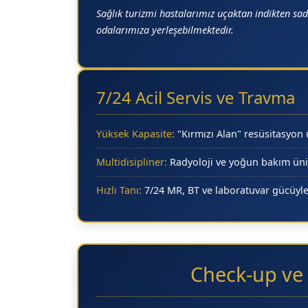
Sağlık turizmi hastalarımız uçaktan indikten sad
odalarımıza yerleşebilmektedir.
7/24 Acil Servis ve Travma
Yüksek Kapasite:
"Kırmızı Alan" resüsitasyon 
Multidisipliner:
Radyoloji ve yoğun bakım ünit
Hızlı Tanı:
7/24 MR, BT ve laboratuvar gücüyl
Check-up ve 