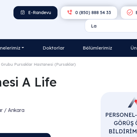
E-Randevu
0 (850) 888 54 33
E
nelerimiz
Doktorlar
Bölümlerimiz
Ün
k Grubu Pursaklar Hastanesi (Pursaklar)
esi A Life
ar / Ankara
PERSONEL
GÖRÜŞ 
BİLDİRİ