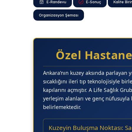
E-Randevu
E-Sonuç
Ka
Organizasyon Şeması
Özel Hastane
Ankara’nın kuzey aksında parlayan yı
sıcaklığını ileri tıp teknolojisiyle bi
kapılarını açmıştır.
A Life Sağlık Gru
yerleşim alanları ve genç nüfusuyla
belirlemektedir.
Kuzeyin Buluşma Noktası: Sa