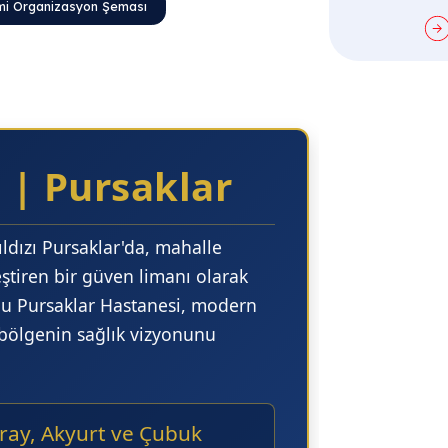
lite Birimi Organizasyon Şeması
 | Pursaklar
ldızı Pursaklar'da, mahalle
rleştiren bir güven limanı olarak
bu Pursaklar Hastanesi
, modern
 bölgenin sağlık vizyonunu
ray, Akyurt ve Çubuk