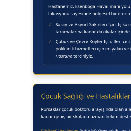
Hastanemiz, Esenboğa Havalimanı yolu (P
lokasyonu sayesinde bölgesel bir otori
✓
Saray ve Akyurt Sakinleri İçin:
İş kaz
taramalarına kadar dakikalar içinde u
✓
Çubuk ve Çevre Köyler İçin:
İleri ce
poliklinik hizmetleri için en yakın v
Hastane
tercihiyiz.
Çocuk Sağlığı ve Hastalıklar
Pursaklar çocuk doktoru
arayışında olan aile
kadar geniş bir skalada uzman hekim deste
Bütüncül Yaklaşım:
Rutin büyüme takibi, aşı 