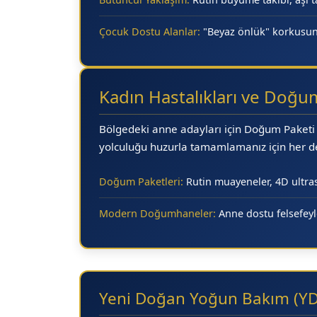
Çocuk Dostu Alanlar:
"Beyaz önlük" korkusunu
Kadın Hastalıkları ve Doğu
Bölgedeki anne adayları için
Doğum Paketi 
yolculuğu huzurla tamamlamanız için her det
Doğum Paketleri:
Rutin muayeneler, 4D ultras
Modern Doğumhaneler:
Anne dostu felsefeyle
Yeni Doğan Yoğun Bakım (Y