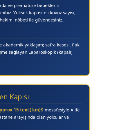
larda ve prematüre bebeklerin
hibiz. Yüksek kapasiteli küvöz sayısı,
 hekimi
nöbeti ile güvendesiniz.
e akademik yaklaşım; safra kesesi, fıtık
leşme sağlayan
Laparoskopik (kapalı)
en Kapısı
pprox 15 text{ km}$
mesafesiyle Alife
astane
arayışında olan yolcular ve