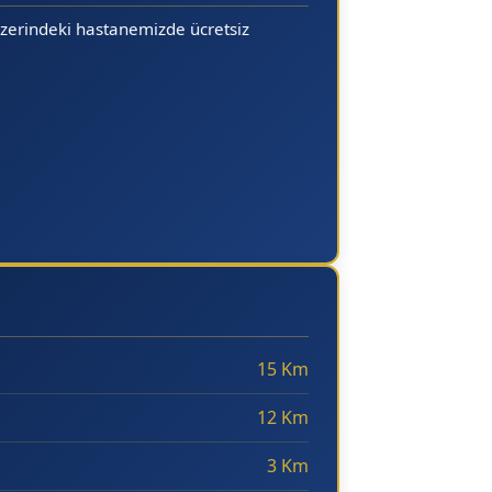
zerindeki hastanemizde ücretsiz
15 Km
12 Km
3 Km