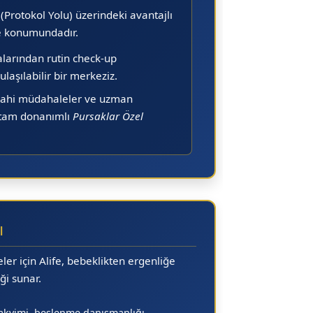
rotokol Yolu) üzerindeki avantajlı
te konumundadır.
alarından rutin check-up
laşılabilir bir merkeziz.
rrahi müdahaleler ve uzman
e tam donanımlı
Pursaklar Özel
ı
ler için Alife, bebeklikten ergenliğe
ği sunar.
takvimi, beslenme danışmanlığı.