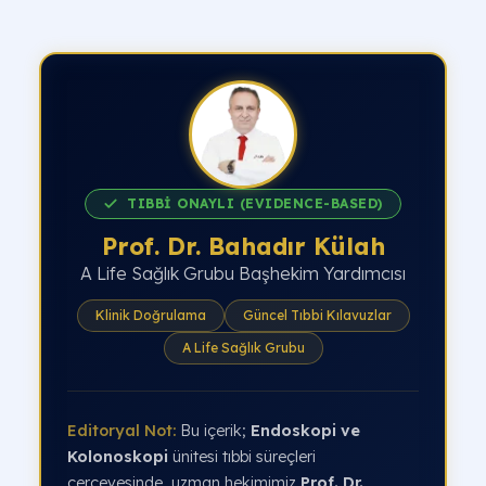
TIBBİ ONAYLI (EVIDENCE-BASED)
Prof. Dr. Bahadır Külah
A Life Sağlık Grubu Başhekim Yardımcısı
Klinik Doğrulama
Güncel Tıbbi Kılavuzlar
A Life Sağlık Grubu
Editoryal Not:
Bu içerik;
Endoskopi ve
Kolonoskopi
ünitesi tıbbi süreçleri
çerçevesinde, uzman hekimimiz
Prof. Dr.