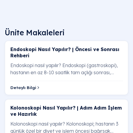
Ünite Makaleleri
Endoskopi Nasıl Yapılır? | Öncesi ve Sonrası
Rehberi
Sıkça Sorulan Sorular
Endoskopi nasıl yapılır? Endoskopi (gastroskopi),
hastanın en az 8-10 saatlik tam açlığı sonrası,
Ankara endoskopi fiyatları ne kadar?
boğazın uyuşturulması veya hafif se…
Detaylı Bilgi
Endoskopi ücretleri; işlemin tanısal mı yoksa tedav
amaçlı mı (polip alımı vb.) olduğuna, anestezi
kullanımına ve hastanenin teknolojik donanımına
Kolonoskopi Nasıl Yapılır? | Adım Adım İşlem
göre değişiklik gösterir. Ankara'daki modern
ve Hazırlık
ünitelerimizde güncel maliyetler hakkında bilgi
Kolonoskopi nasıl yapılır? Kolonoskopi; hastanın 3
almak için
Endoskopi Fiyatları Ankara
formunu
günlük özel bir diyet ve işlem öncesi bağırsak
doldurabilirsiniz.