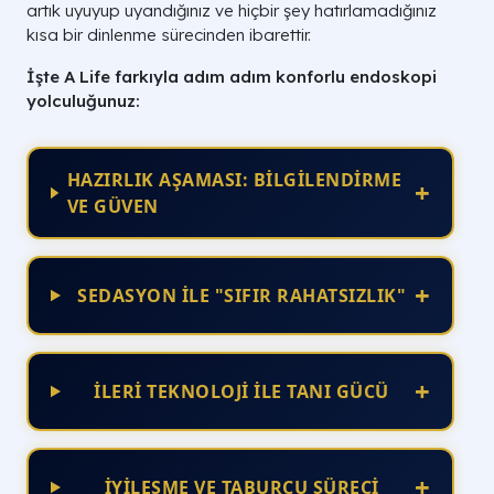
artık uyuyup uyandığınız ve hiçbir şey hatırlamadığınız
kısa bir dinlenme sürecinden ibarettir.
İşte A Life farkıyla adım adım konforlu endoskopi
yolculuğunuz:
HAZIRLIK AŞAMASI: BİLGİLENDİRME
+
VE GÜVEN
+
SEDASYON İLE "SIFIR RAHATSIZLIK"
+
İLERİ TEKNOLOJİ İLE TANI GÜCÜ
+
İYİLEŞME VE TABURCU SÜRECİ