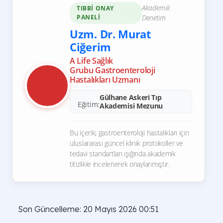
Akademik
TIBBI ONAY
PANELI
Denetim
Uzm. Dr. Murat
Ciğerim
A Life Sağlık
Grubu Gastroenteroloji
Hastalıkları Uzmanı
Gülhane Askeri Tıp
Eğitim:
Akademisi Mezunu
Bu içerik; gastroenteroloji hastalıkları için
uluslararası güncel klinik protokoller ve
tedavi standartları ışığında akademik
titizlikle incelenerek onaylanmıştır.
Son Güncelleme: 20 Mayıs 2026 00:51