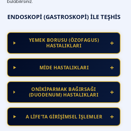
bulabilirsiniz.
ENDOSKOPI (GASTROSKOPI) İLE TEŞHIS
YEMEK BORUSU (ÖZOFAGUS)
+
HASTALIKLARI
+
MİDE HASTALIKLARI
ONİKİPARMAK BAĞIRSAĞI
+
(DUODENUM) HASTALIKLARI
+
A LİFE'TA GİRİŞİMSEL İŞLEMLER