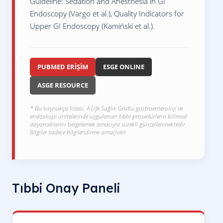
Guideline: Sedation and Anesthesia in GI
Endoscopy (Vargo et al.)
,
Quality Indicators for
Upper GI Endoscopy (Kamiński et al.)
.
PUBMED ERİŞİM
ESGE ONLINE
ASGE RESOURCE
* Bu kaynakça listesi, A Life Sağlık Grubu gastroenteroloji ve
endoskopi ünitelerinde uygulanan tıbbi prosedürlerin bilimsel
dayanaklarını belgelemek amacıyla sürekli güncellenmektedir.
Bilgiler sadece bilgilendirme amaçlıdır.
Tıbbi Onay Paneli