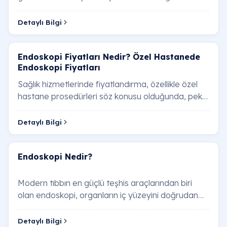
temizliği (müshil…
Detaylı Bilgi
Kolonoskopi ücretleri neye göre belirlenir?
Endoskopi Fiyatları Nedir? Özel Hastanede
Uyutarak (Anestezili) endoskopi ve
Endoskopi Fiyatları
kolonoskopi farkı nedir?
Sağlık hizmetlerinde fiyatlandırma, özellikle özel
Ankara'da endoskopi randevusu nasıl alınır?
hastane prosedürleri söz konusu olduğunda, pek
çok farklı deği…
Özel sağlık sigortası veya SGK endoskopi
Detaylı Bilgi
masraflarını karşılar mı?
Endoskopi Nedir?
Endoskopi öncesi kaç saat aç kalmak
gerekir?
Modern tıbbın en güçlü teşhis araçlarından biri
Kolonoskopi öncesi diyet ve ilaç kullanımı nasıl
olan endoskopi, organların iç yüzeyini doğrudan
olmalıdır?
gör…
Detaylı Bilgi