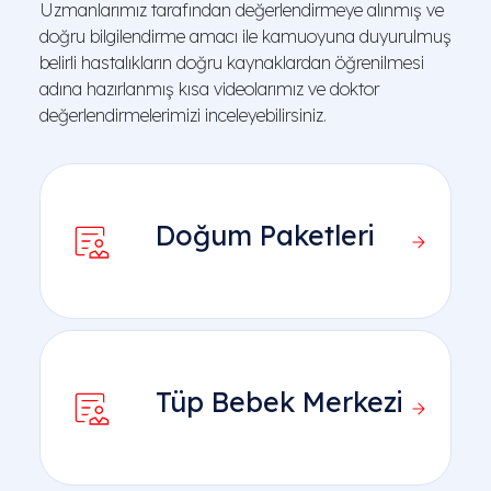
Uzmanlarımız tarafından değerlendirmeye alınmış ve
Özel sağlık sigortası endoskopi ve
doğru bilgilendirme amacı ile kamuoyuna duyurulmuş
kolonoskopiyi karşılar mı?
belirli hastalıkların doğru kaynaklardan öğrenilmesi
adına hazırlanmış kısa videolarımız ve doktor
Biyopsi alınması endoskopi fiyatını etkiler mi?
değerlendirmelerimizi inceleyebilirsiniz.
Endoskopi fiyatına doktor muayenesi dahil
midir?
Doğum Paketleri
Endoskopi fiyatları 2026 yılında neden
güncellendi?
Tüp Bebek Merkezi