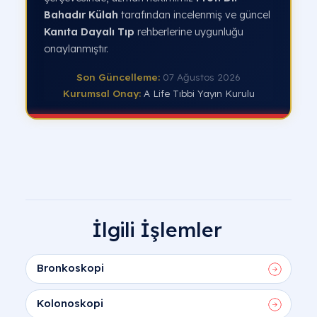
Bahadır Külah
tarafından incelenmiş ve güncel
Kanıta Dayalı Tıp
rehberlerine uygunluğu
onaylanmıştır.
Son Güncelleme:
07 Ağustos 2026
Kurumsal Onay:
A Life Tıbbi Yayın Kurulu
İlgili İşlemler
Bronkoskopi
Kolonoskopi