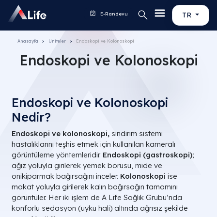
E-Randevu
TR
Anasayfa
Üniteler
Endoskopi ve Kolonoskopi
Endoskopi ve Kolonoskopi
Endoskopi ve Kolonoskopi
Nedir?
Endoskopi ve kolonoskopi,
sindirim sistemi
hastalıklarını teşhis etmek için kullanılan kameralı
görüntüleme yöntemleridir.
Endoskopi (gastroskopi)
;
ağız yoluyla girilerek yemek borusu, mide ve
onikiparmak bağırsağını inceler.
Kolonoskopi
ise
makat yoluyla girilerek kalın bağırsağın tamamını
görüntüler. Her iki işlem de A Life Sağlık Grubu’nda
konforlu sedasyon (uyku hali) altında ağrısız şekilde