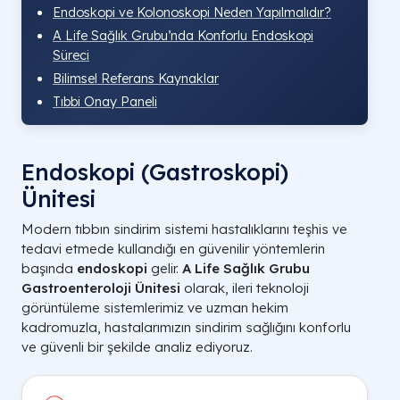
Endoskopi ve Kolonoskopi Neden Yapılmalıdır?
A Life Sağlık Grubu’nda Konforlu Endoskopi
Süreci
Bilimsel Referans Kaynaklar
Tıbbi Onay Paneli
Endoskopi (Gastroskopi)
Ünitesi
Modern tıbbın sindirim sistemi hastalıklarını teşhis ve
tedavi etmede kullandığı en güvenilir yöntemlerin
başında
endoskopi
gelir.
A Life Sağlık Grubu
Gastroenteroloji Ünitesi
olarak, ileri teknoloji
görüntüleme sistemlerimiz ve uzman hekim
kadromuzla, hastalarımızın sindirim sağlığını konforlu
ve güvenli bir şekilde analiz ediyoruz.