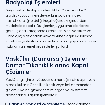
Radyoloji İşlemleri
Girişimsel radyoloji,
modern tıbbın "isviçre çakısı"
gibidir; vücudun neredeyse tüm bölgelerindeki
hastalıklara iğne deliği küçüklüğündeki girişlerden
müdahale edebilir.
Bu işlemler,
uygulama alanlarına
göre üç ana kategoride (Vasküler,
Non-Vasküler ve
Onkolojik) sınıflandırılır.
Ankara Alife Sağlık Grubu’nda
en sık gerçekleştirdiğimiz ve hastaların yaşam kalitesini
hızla artıran temel prosedürler şunlardır:
Vasküler (Damarsal) İşlemler:
Damar Tıkanıklıklarına Kapalı
Çözümler
Vasküler girişimler, vücudun damar ağını bir ulaşım yolu
olarak kullanır. Genellikle kasık veya kol damarından
girilerek, kalbe gitmeden tüm organ ve ekstremite
damarlarına ulaşılan işlemlerdir.
Balon Anjiyoplasti ve Stentleme
:
Bacak damarı