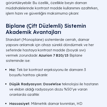
görüntüleyebilir. Bu özellik, özellikle beyin damarı
müdahalelerinde kontrast madde kullanımını azaltırken,
işlem hızını ve güvenliğini maksimuma çıkarır.
Biplane (Çift Düzlemli) Sistemin
Akademik Avantajları
Standart (Monoplane) sistemlerde cerrah, damar
yapısını anlamak için cihazı sürekli döndürmek ve her
seferinde hastaya kontrast madde (boyalı sıvı)
vermek zorundadır.
Azurion 7 B20/15
Biplane
sisteminde ise:
Hız:
Tek bir kontrast enjeksiyonu ile damarın 3
boyutlu haritası çıkarılır.
Düşük Radyasyon:
DoseWise
teknolojisi ile hastanın
ve ekibin aldığı radyasyon dozu %50’ye varan
oranlarda azaltılır.
Hassasiyet:
Milimetrik damar kıvrımları, HD