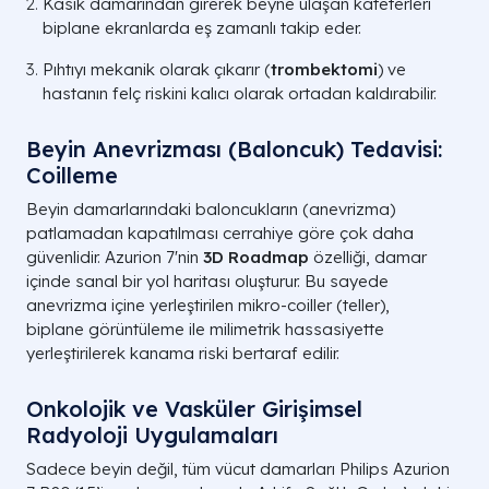
Kasık damarından girerek beyne ulaşan kateterleri
biplane ekranlarda eş zamanlı takip eder.
Pıhtıyı mekanik olarak çıkarır (
trombektomi
) ve
hastanın felç riskini kalıcı olarak ortadan kaldırabilir.
Beyin Anevrizması (Baloncuk) Tedavisi:
Coilleme
Beyin damarlarındaki baloncukların (anevrizma)
patlamadan kapatılması cerrahiye göre çok daha
güvenlidir. Azurion 7'nin
3D Roadmap
özelliği, damar
içinde sanal bir yol haritası oluşturur. Bu sayede
anevrizma içine yerleştirilen mikro-coiller (teller),
biplane görüntüleme ile milimetrik hassasiyette
yerleştirilerek kanama riski bertaraf edilir.
Onkolojik ve Vasküler Girişimsel
Radyoloji Uygulamaları
Sadece beyin değil, tüm vücut damarları Philips Azurion