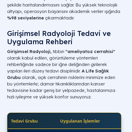
şekilde haritalandırmasını sağlar. Bu yüksek teknolojik
altyapı, operasyon başarısını akademik veriler ışığında
%98 seviyelerine
çıkarmaktadır.
Girişimsel Radyoloji Tedavi ve
Uygulama Rehberi
Girişimsel Radyoloji,
tıbbın
"ameliyatsız cerrahisi"
olarak kabul edilen, görüntüleme yöntemleri
rehberliğinde sadece bir iğne deliğinden girilerek
yapılan ileri düzey tedavi disiplinidir.
A Life Sağlık
Grubu
olarak, açık cerrahinin risklerini minimize eden
bu yöntemlerle; damar tıkanıklıklarından kanser
tedavisine kadar geniş bir yelpazede, hastalarımıza
hızlı iyileşme ve yüksek konfor sunuyoruz.
Tedavi Grubu
Uygulanan İşlemler
Kl