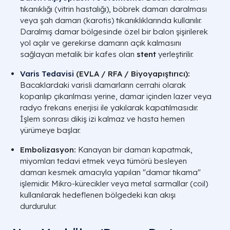
tıkanıklığı (vitrin hastalığı), böbrek damarı daralması
veya şah damarı (karotis) tıkanıklıklarında kullanılır.
Daralmış damar bölgesinde özel bir balon şişirilerek
yol açılır ve gerekirse damarın açık kalmasını
sağlayan metalik bir kafes olan
stent
yerleştirilir.
Varis Tedavisi
(EVLA / RFA / Biyoyapıştırıcı):
Bacaklardaki varisli damarların cerrahi olarak
koparılıp çıkarılması yerine, damar içinden lazer veya
radyo frekans enerjisi ile yakılarak kapatılmasıdır.
İşlem sonrası dikiş izi kalmaz ve hasta hemen
yürümeye başlar.
Embolizasyon:
Kanayan bir damarı kapatmak,
miyomları tedavi etmek veya tümörü besleyen
damarı kesmek amacıyla yapılan "damar tıkama"
işlemidir. Mikro-kürecikler veya metal sarmallar (coil)
kullanılarak hedeflenen bölgedeki kan akışı
durdurulur.