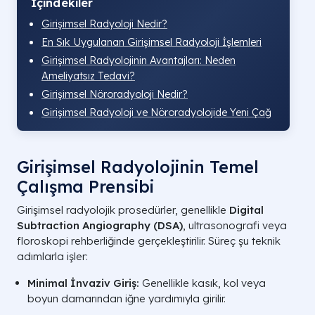
İçindekiler
Girişimsel Radyoloji Nedir?
En Sık Uygulanan Girişimsel Radyoloji İşlemleri
Girişimsel Radyolojinin Avantajları: Neden
Ameliyatsız Tedavi?
Girişimsel Nöroradyoloji Nedir?
Girişimsel Radyoloji ve Nöroradyolojide Yeni Çağ
Girişimsel Radyolojinin Temel
Çalışma Prensibi
Girişimsel radyolojik prosedürler, genellikle
Digital
Subtraction Angiography (DSA)
, ultrasonografi veya
floroskopi rehberliğinde gerçekleştirilir. Süreç şu teknik
adımlarla işler:
Minimal İnvaziv Giriş:
Genellikle kasık, kol veya
boyun damarından iğne yardımıyla girilir.