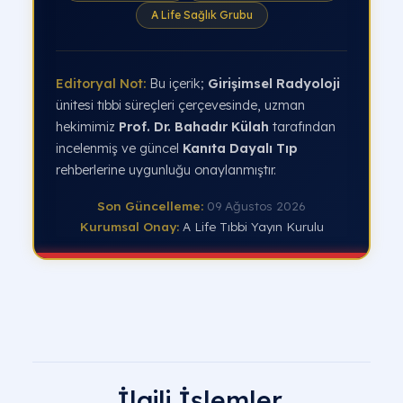
A Life Sağlık Grubu
Editoryal Not:
Bu içerik;
Girişimsel Radyoloji
ünitesi tıbbi süreçleri çerçevesinde, uzman
hekimimiz
Prof. Dr. Bahadır Külah
tarafından
incelenmiş ve güncel
Kanıta Dayalı Tıp
rehberlerine uygunluğu onaylanmıştır.
Son Güncelleme:
09 Ağustos 2026
Kurumsal Onay:
A Life Tıbbi Yayın Kurulu
İlgili İşlemler