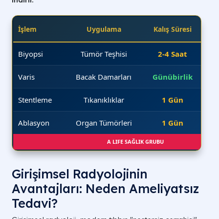
İşlem
Uygulama
Kalış Süresi
Biyopsi
Tümör Teşhisi
2-4 Saat
Varis
Bacak Damarları
Günübirlik
Stentleme
Tıkanıklıklar
1 Gün
Ablasyon
Organ Tümörleri
1 Gün
A LIFE SAĞLIK GRUBU
Girişimsel Radyolojinin
Avantajları: Neden Ameliyatsız
Tedavi?