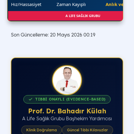
Hız/Hassasiyet
Zaman Kayıplı
Anlık ve Kesi
A LIFE SAĞLIK GRUBU
Son Güncelleme: 20 Mayıs 2026 00:19
TIBBİ ONAYLI (EVIDENCE-BASED)
Prof. Dr. Bahadır Külah
A Life Sağlık Grubu Başhekim Yardımcısı
Klinik Doğrulama
Güncel Tıbbi Kılavuzlar