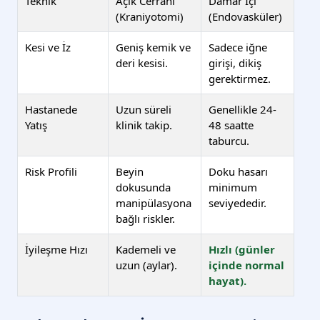
Teknik
Açık Cerrahi
Damar İçi
(Kraniyotomi)
(Endovasküler)
Kesi ve İz
Geniş kemik ve
Sadece iğne
deri kesisi.
girişi, dikiş
gerektirmez.
Hastanede
Uzun süreli
Genellikle 24-
Yatış
klinik takip.
48 saatte
taburcu.
Risk Profili
Beyin
Doku hasarı
dokusunda
minimum
manipülasyona
seviyededir.
bağlı riskler.
İyileşme Hızı
Kademeli ve
Hızlı (günler
uzun (aylar).
içinde normal
hayat).