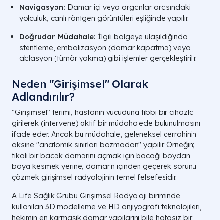
Navigasyon:
Damar içi veya organlar arasındaki
yolculuk, canlı röntgen görüntüleri eşliğinde yapılır.
Doğrudan Müdahale:
İlgili bölgeye ulaşıldığında
stentleme, embolizasyon (damar kapatma) veya
ablasyon (tümör yakma) gibi işlemler gerçekleştirilir.
Neden "Girişimsel" Olarak
Adlandırılır?
"Girişimsel" terimi, hastanın vücuduna tıbbi bir cihazla
girilerek (intervene) aktif bir müdahalede bulunulmasını
ifade eder. Ancak bu müdahale, geleneksel cerrahinin
aksine "anatomik sınırları bozmadan" yapılır. Örneğin;
tıkalı bir bacak damarını açmak için bacağı boydan
boya kesmek yerine, damarın içinden geçerek sorunu
çözmek girişimsel radyolojinin temel felsefesidir.
A Life Sağlık Grubu Girişimsel Radyoloji biriminde
kullanılan 3D modelleme ve HD anjiyografi teknolojileri,
hekimin en karmaşık damar yapılarını bile hatasız bir