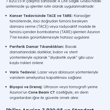
7 B20/15’in çalışma sahasıdır. A Life Sağlık Grubu’ndaki
ünitemizde şu işlemler rutin olarak uygulanmaktadır:
Kanser Tedavisinde TACE ve TARE:
Karaciğer
tümörlerinde, ilacı doğrudan tümörü besleyen
damara verme (TACE) veya radyoaktif madde ile
tümörü içeriden bombalama (TARE) işlemleri Azurion
7’nin keskin görüntülemesiyle hatasız uygulanır.
Periferik Damar Tıkanıklıkları:
Bacak
damarlarındaki darlıklar, balon ve stent
yöntemleriyle açılarak "diyabetik ayak" gibi uzuv
kaybı riskleri önlenir.
Varis Tedavisi:
Lazer veya ablasyon yöntemleriyle
varislerin ameliyatsız kapatılması sağlanır.
Biyopsi ve Drenaj:
Ultrason veya tomografi yerine
Azurion’un
Cone Beam CT
özelliğiyle, en derin
organlardan iğne ile güvenle örnek alınır.