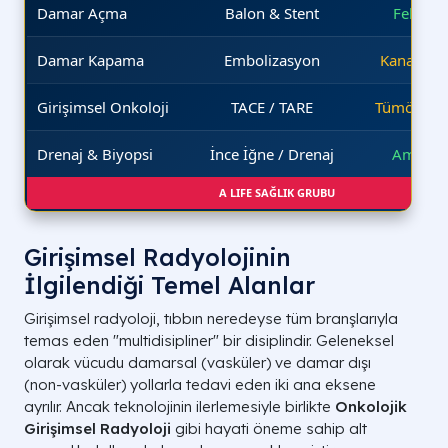
Damar Açma
Balon & Stent
Felç Ris
Damar Kapama
Embolizasyon
Kanamayı
Girişimsel Onkoloji
TACE / TARE
Tümör Oda
Drenaj & Biyopsi
İnce İğne / Drenaj
Ameliyat
A LIFE SAĞLIK GRUBU
Girişimsel Radyolojinin
İlgilendiği Temel Alanlar
Girişimsel radyoloji, tıbbın neredeyse tüm branşlarıyla
temas eden "multidisipliner" bir disiplindir. Geleneksel
olarak vücudu damarsal (vasküler) ve damar dışı
(non-vasküler) yollarla tedavi eden iki ana eksene
ayrılır. Ancak teknolojinin ilerlemesiyle birlikte
Onkolojik
Girişimsel Radyoloji
gibi hayati öneme sahip alt