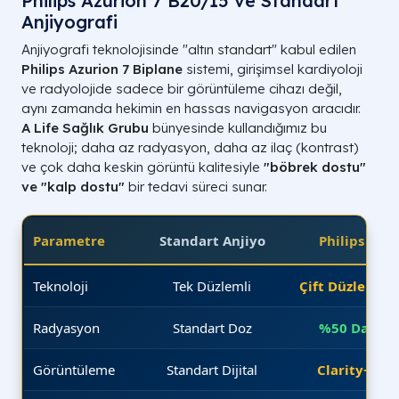
Philips Azurion 7 B20/15 ve Standart
Anjiyografi
Anjiyografi teknolojisinde "altın standart" kabul edilen
Philips Azurion 7 Biplane
sistemi, girişimsel kardiyoloji
ve radyolojide sadece bir görüntüleme cihazı değil,
aynı zamanda hekimin en hassas navigasyon aracıdır.
A Life Sağlık Grubu
bünyesinde kullandığımız bu
teknoloji; daha az radyasyon, daha az ilaç (kontrast)
ve çok daha keskin görüntü kalitesiyle
"böbrek dostu"
ve "kalp dostu"
bir tedavi süreci sunar.
Parametre
Standart Anjiyo
Philips Azur
Teknoloji
Tek Düzlemli
Çift Düzlemli (
Radyasyon
Standart Doz
%50 Daha D
Görüntüleme
Standart Dijital
Clarity+ Ult