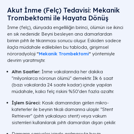
Akut İnme (Felç) Tedavisi: Mekanik
Trombektomi ile Hayata Dönüş
İnme (felç), dünyada engelliliğin birinci, ölümün ise ikinci
en sık nedenidir. Beyni besleyen ana damarlardan
birinin pıhtı ile tıkanması sonucu oluşur. Eskiden sadece
ilaçla müdahale edilebilen bu tabloda, girişimsel
nöroradyoloji
"
Mekanik Trombektomi
"
yöntemiyle
devrim yaratmıştır.
Altın Saatler:
İnme vakalarında her dakika
"milyonlarca nöronun ölümü" demektir. İlk 6 saat
(bazı vakalarda 24 saate kadar) içinde yapılan
müdahale, kalıcı felç riskini %50'den fazla azaltır.
İşlem Süreci:
Kasık damarından girilen mikro-
kateterler ile beynin tıkalı damarına ulaşılır. "Stent
Retriever" (pıhtı yakalayıcı stent) veya vakum
sistemleri kullanılarak pıhtı damardan dışarı çekilir.
Damarın saniyeler içinde açılmasıyla beyin