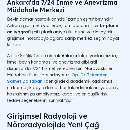
Ankara'da 7/24 İnme ve Anevrizma
Müdahale Merkezi
Beyin damar hastalıklarında "zaman eşittir beyindir."
Ankara gibi metropollerde, tam donanımlı bir
bi-plane
anjiyografi
(çift planlı anjiyo) ünitesine ve deneyimli
girişimsel nöroradyologlara sahip merkez seçimi hayat
kurtarır.
A Life Sağlık Grubu olarak
Ankara
lokasyonlarımızda;
inme, beyin kanaması ve anevrizma gibi acil
durumlarda 7/24 hizmet verebilen bir "Nörovasküler
Müdahale Ekibi" barındırıyoruz.
Op
. Dr. İskender
Samet Daltaban
liderliğindeki akademik kadromuz,
en karmaşık beyin damar haritalandırmalarını yaparak,
hastalarımıza ameliyatsız, kapalı ve en düşük riskli
tedavi seçeneklerini sunmaktadır.
Girişimsel Radyoloji ve
Nöroradyolojide Yeni Çağ