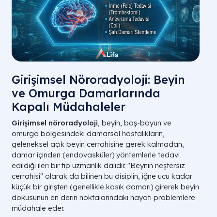
Girişimsel Nöroradyoloji: Beyin
ve Omurga Damarlarında
Kapalı Müdahaleler
Girişimsel nöroradyoloji
, beyin, baş-boyun ve
omurga bölgesindeki damarsal hastalıkların,
geleneksel açık beyin cerrahisine gerek kalmadan,
damar içinden (endovasküler) yöntemlerle tedavi
edildiği ileri bir tıp uzmanlık dalıdır. "Beynin neştersiz
cerrahisi" olarak da bilinen bu disiplin, iğne ucu kadar
küçük bir girişten (genellikle kasık damarı) girerek beyin
dokusunun en derin noktalarındaki hayati problemlere
müdahale eder.