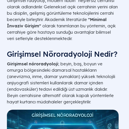
Girişimsel radyoloji, modern tıbbın "neştersiz cerrahisi"
olarak adlandırılır. Geleneksel açık cerrahinin yerini alan
bu disiplin, gelişmiş görüntüleme teknolojilerini cerrahi
beceriyle birleştirir. Akademik literatürde
"Minimal
İnvaziv Girişim"
olarak tanımlanan bu yöntemin, açık
cerrahiye göre hastaya sunduğu avantajlar bilimsel
veri setleriyle desteklenmektedir.
Girişimsel Nöroradyoloji Nedir?
Girişimsel nöroradyoloji
; beyin, baş, boyun ve
omurga bölgesindeki damarsal hastalıkların
(anevrizma, inme, damar yumakları) yüksek teknolojili
anjiyografi sistemleri kullanılarak damar içinden
(endovasküler) tedavi edildiği üst uzmanlık dalıdır.
Beyin cerrahisine alternatif olarak kapalı yöntemlerle
hayat kurtarıcı müdahaleler gerçekleştirilir.