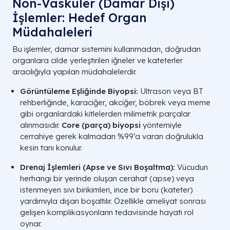
Non-Vasküler (Damar Dışı)
İşlemler: Hedef Organ
Müdahaleleri
Bu işlemler, damar sistemini kullanmadan, doğrudan
organlara cilde yerleştirilen iğneler ve kateterler
aracılığıyla yapılan müdahalelerdir.
Görüntüleme Eşliğinde Biyopsi:
Ultrason veya BT
rehberliğinde, karaciğer, akciğer, böbrek veya meme
gibi organlardaki kitlelerden milimetrik parçalar
alınmasıdır.
Core (parça) biyopsi
yöntemiyle
cerrahiye gerek kalmadan %99’a varan doğrulukla
kesin tanı konulur.
Drenaj İşlemleri (Apse ve Sıvı Boşaltma):
Vücudun
herhangi bir yerinde oluşan cerahat (apse) veya
istenmeyen sıvı birikimleri, ince bir boru (kateter)
yardımıyla dışarı boşaltılır. Özellikle ameliyat sonrası
gelişen komplikasyonların tedavisinde hayati rol
oynar.