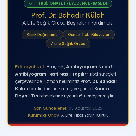
TIBBİ ONAYLI (EVIDENCE-BASED)
Prof. Dr. Bahadır Külah
A Life Sağlık Grubu Başhekim Yardımcısı
Klinik Doğrulama
Güncel Tıbbi Kılavuzlar
A Life Sağlık Grubu
Editoryal Not:
Bu içerik;
Antibiyogram Nedir?
Antibiyogram Testi Nasıl Tapılır?
tıbbi süreçleri
çerçevesinde, uzman hekimimiz
Prof. Dr. Bahadır
Külah
tarafından incelenmiş ve güncel
Kanıta
Dayalı Tıp
rehberlerine uygunluğu onaylanmıştır.
Son Güncelleme:
08 Ağustos 2026
Kurumsal Onay:
A Life Tıbbi Yayın Kurulu