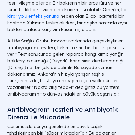
test, iyileşme biletidir. Bir bakterinin binlerce türü ve her
türün farklı bir savunma mekanizması olabilir. Örneğin, bir
idrar yolu enfeksiyonuna
neden olan E. coli bakterisi bir
hastada X ilacına teslim olurken, bir başka hastada aynı
bakteri bu ilaca karşı zırh kuşanmış olabilir.
A Life Sağlık Grubu
laboratuvarlarında gerçekleştirilen
antibiyogram testleri
, hekimin eline bir "hedef pusulası"
verir. Test sonucunda gelen raporda hangi antibiyotiğin
bakteriyi öldürdüğü (Duyarlı), hangisinin durduramadığı
(Dirençli) net bir şekilde belirtilir. Bu sayede uzman
doktorlarımız, Ankara’nın hızıyla yarışan teşhis
süreçlerimizde, hastaya en uygun reçeteyi ilk günden
yazabilirler. "Nokta atışı tedavi" dediğimiz bu yöntem,
antibiyogramın tıp dünyasındaki en büyük başarısıdır.
Antibiyogram Testleri ve Antibiyotik
Direnci ile Mücadele
Günümüzde dünya genelinde en büyük sağlık
tehditlerinden biri "süper mikroplar"dır. Bu bakteriler,