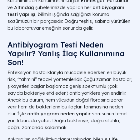
kullanımından kurtulmasını sağlar.
Etimesgut
,
Pursaklar
ve
Altındağ
şubelerimizde yapılan her
antibiyogram
testi yapılışı
, bilimin ışığında sağlığınızı koruma
sözümüzün bir parçasıdır. Doğru teşhis, sabırla yürütülen
bu laboratuvar emeğinin sonunda gelir.
Antibiyogram Testi Neden
Yapılır? Yanlış İlaç Kullanımına
Son!
Enfeksiyon hastalıklarıyla mücadele ederken en büyük
risk, "tahmini" tedavi yöntemleridir. Çoğu zaman hastalar,
şikayetleri başlar başlamaz geniş spektrumlu (çok
sayıda bakteriye etki eden) antibiyotiklere yönlendirilir.
Ancak bu durum, hem vücudun doğal florasına zarar
verir hem de bakterilerin bu ilaçları tanımasına neden
olur. İşte
antibiyogram neden yapılır
sorusunun temel
yanıtı burada yatar: Doğru bakteriye, doğru silahla,
doğru zamanda saldırmak.
Ankara’nın sağlık ihtiyaçlarını yakından bilen
A Life