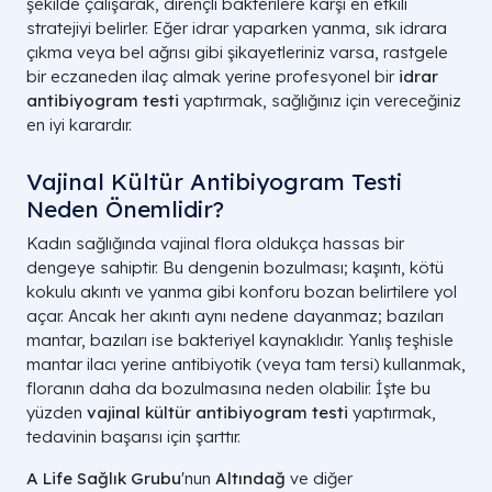
şekilde çalışarak, dirençli bakterilere karşı en etkili
stratejiyi belirler. Eğer idrar yaparken yanma, sık idrara
çıkma veya bel ağrısı gibi şikayetleriniz varsa, rastgele
bir eczaneden ilaç almak yerine profesyonel bir
idrar
antibiyogram testi
yaptırmak, sağlığınız için vereceğiniz
en iyi karardır.
Vajinal Kültür Antibiyogram Testi
Neden Önemlidir?
Kadın sağlığında vajinal flora oldukça hassas bir
dengeye sahiptir. Bu dengenin bozulması; kaşıntı, kötü
kokulu akıntı ve yanma gibi konforu bozan belirtilere yol
açar. Ancak her akıntı aynı nedene dayanmaz; bazıları
mantar, bazıları ise bakteriyel kaynaklıdır. Yanlış teşhisle
mantar ilacı yerine antibiyotik (veya tam tersi) kullanmak,
floranın daha da bozulmasına neden olabilir. İşte bu
yüzden
vajinal kültür antibiyogram testi
yaptırmak,
tedavinin başarısı için şarttır.
A Life Sağlık Grubu
'nun
Altındağ
ve diğer