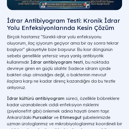
İdrar Antibiyogram Testi: Kronik İdrar
Yolu Enfeksiyonlarında Kesin Çözüm
Birçok hastamız "Sürekli idrar yolu enfeksiyonu
oluyorum, ilaç içiyorum geçiyor ama bir ay sonra tekrar
başlıyor" şikayetiyle bize başvurur. Bu kısır döngünün
sebebi genellikle yetersiz veya yanlış antibiyotik
kullanımıdır.
İdrar antibiyogram testi
, bu noktada
devreye giren en güçlü silahtır. Sadece idrarın içinde
bakteri olup olmadığını değil, o bakterinin mevcut
ilaçlara karşı ne kadar direnç kazandığını da bu testle
anlıyoruz.
İdrar kültürü antibiyogram
süreci, özellikle böbreklere
kadar uzanabilecek ciddi enfeksiyon risklerini
(piyelonefrit gibi) önlemek adına hayati önem taşır.
Ankara’daki
Pursaklar
ve
Etimesgut
şubelerimizde
uzman ürologlarımız ve mikrobiyologlarımız koordineli bir