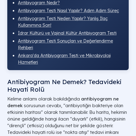
Antibiyogram Nedir?
Antibiyogram Testi Nasıl Yapılır? Adım Adım Süreç
Antibiyogram Testi Neden Yapılır? Yanlış İlaç
Kullanımına Son!
İdrar Kültürü ve Vajinal Kültür Antibiyogram Testi
Antibiyogram Testi Sonuçları ve Değerlendirme
Rehberi
Ankara'da Antibiyogram Testi ve Mikrobiyoloji
Hizmetleri
Antibiyogram Ne Demek? Tedavideki
Hayati Rolü
Kelime anlamı olarak bakıldığında
antibiyogram ne
demek
sorusunun cevabı, "antibiyotiğin bakteriye olan
etkisinin haritası" olarak tanımlanabilir. Bu harita, hekimin
önüne geldiğinde hangi ilacın "duyarlı" (etkili), hangisinin
"dirençli" (etkisiz) olduğunu net bir şekilde gösterir.
Tedavideki hayati rolü ise "nokta atışı" tedavi imkanı