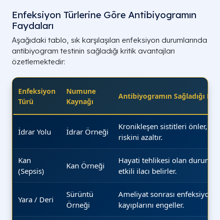
Enfeksiyon Türlerine Göre Antibiyogramın
Faydaları
Aşağıdaki tablo, sık karşılaşılan enfeksiyon durumlarında
antibiyogram testinin sağladığı kritik avantajları
özetlemektedir:
Enfeksiyon
Numune
Antibiyogramın Sağladığı Fay
Türü
Kaynağı
Kronikleşen sistitleri önler, b
İdrar Yolu
İdrar Örneği
riskini azaltır.
Kan
Hayati tehlikesi olan durumlar
Kan Örneği
(Sepsis)
etkili ilacı belirler.
Sürüntü
Ameliyat sonrası enfeksiyonla
Yara / Deri
Örneği
kayıplarını engeller.