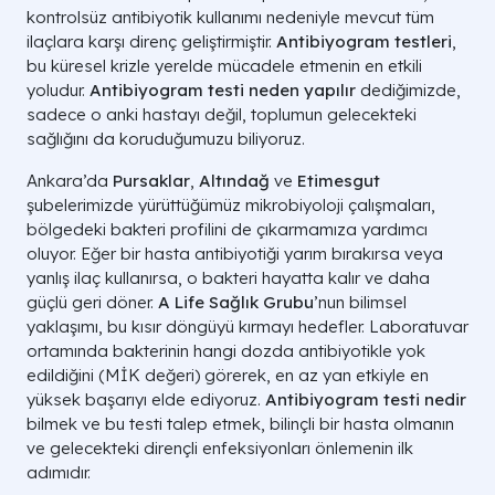
kontrolsüz antibiyotik kullanımı nedeniyle mevcut tüm
ilaçlara karşı direnç geliştirmiştir.
Antibiyogram testleri
,
bu küresel krizle yerelde mücadele etmenin en etkili
yoludur.
Antibiyogram testi neden yapılır
dediğimizde,
sadece o anki hastayı değil, toplumun gelecekteki
sağlığını da koruduğumuzu biliyoruz.
Ankara’da
Pursaklar
,
Altındağ
ve
Etimesgut
şubelerimizde yürüttüğümüz mikrobiyoloji çalışmaları,
bölgedeki bakteri profilini de çıkarmamıza yardımcı
oluyor. Eğer bir hasta antibiyotiği yarım bırakırsa veya
yanlış ilaç kullanırsa, o bakteri hayatta kalır ve daha
güçlü geri döner.
A Life Sağlık Grubu
’nun bilimsel
yaklaşımı, bu kısır döngüyü kırmayı hedefler. Laboratuvar
ortamında bakterinin hangi dozda antibiyotikle yok
edildiğini (MİK değeri) görerek, en az yan etkiyle en
yüksek başarıyı elde ediyoruz.
Antibiyogram testi nedir
bilmek ve bu testi talep etmek, bilinçli bir hasta olmanın
ve gelecekteki dirençli enfeksiyonları önlemenin ilk
adımıdır.