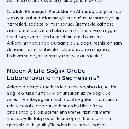
bu süreci en profesyonel şekilde yönetmektedir.
Özellikle
Etimesgut
,
Pursaklar
ve
Altındağ
bölgelerinde
yaşayan vatandaşlarımız için sunduğumuz mikrobiyoloji
hizmetleri, sadece bir test sonucu üretmekle kalmaz;
aynı zamanda uzman hekimlerimizin hastaya en uygun
reçeteyi yazması için bilimsel bir temel oluşturur.
Ankara’nın neresinde olursanız olun, doğru teşhis için tam
donanımlı bir mikrobiyoloji laboratuvarına ulaşmak,
tedavinizin başarı şansını yüzde yüz artıracaktır.
Neden A Life Sağlık Grubu
Laboratuvarlarını Seçmelisiniz?
Ankara’da birçok merkezde bu test yapılsa da,
A Life
Sağlık Grubu
’nu farklı kılan unsurlar hız ve doğruluk
payıdır.
Antibiyogram testi nasıl uygulanır
sorusunun
teknik cevabı laboratuvarlarımızdaki ileri düzey
cihazlarda gizlidir. Bakterilerin üreme hızını milimetrik
hassasiyetle takip eden teknolojimiz, hastalarımızın
gereksiz antibiyotik yükünden kurtulmasını sağlar.