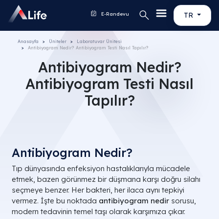
E-Randevu
TR
Anasayfa
Üniteler
Laboratuvar Ünitesi
Antibiyogram Nedir? Antibiyogram Testi Nasıl Tapılır?
Antibiyogram Nedir?
Antibiyogram Testi Nasıl
Tapılır?
Antibiyogram Nedir?
Tıp dünyasında enfeksiyon hastalıklarıyla mücadele
etmek, bazen görünmez bir düşmana karşı doğru silahı
seçmeye benzer. Her bakteri, her ilaca aynı tepkiyi
vermez. İşte bu noktada
antibiyogram nedir
sorusu,
modern tedavinin temel taşı olarak karşımıza çıkar.