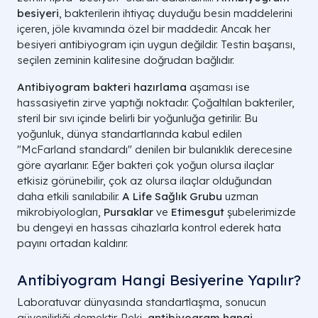
besiyeri
, bakterilerin ihtiyaç duyduğu besin maddelerini
içeren, jöle kıvamında özel bir maddedir. Ancak her
besiyeri antibiyogram için uygun değildir. Testin başarısı,
seçilen zeminin kalitesine doğrudan bağlıdır.
Antibiyogram bakteri hazırlama
aşaması ise
hassasiyetin zirve yaptığı noktadır. Çoğaltılan bakteriler,
steril bir sıvı içinde belirli bir yoğunluğa getirilir. Bu
yoğunluk, dünya standartlarında kabul edilen
"McFarland standardı" denilen bir bulanıklık derecesine
göre ayarlanır. Eğer bakteri çok yoğun olursa ilaçlar
etkisiz görünebilir, çok az olursa ilaçlar olduğundan
daha etkili sanılabilir.
A Life Sağlık Grubu
uzman
mikrobiyologları,
Pursaklar
ve
Etimesgut
şubelerimizde
bu dengeyi en hassas cihazlarla kontrol ederek hata
payını ortadan kaldırır.
Antibiyogram Hangi Besiyerine Yapılır?
Laboratuvar dünyasında standartlaşma, sonucun
güvenilirliği demektir. Peki,
antibiyogram hangi