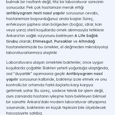
bulmak bir rastlantı değil, titiz bir laboratuvar sürecinin
sonucudur. Pek çok hastamızın merak ettiği
antibiyogram testi nasıl yapılır
sorusunun cevabı,
hastanemize başvurduğunuz anda başlar. Süreç,
enfeksiyon şüphesi olan bölgeden (boğaz, idrar, kan
veya yara) steril koşullarda örnek alınmasıyla tetiklenir.
Ankara'nın sağlık vizyonunu belirleyen
A Life Sağlık
Grubu
olarak;
Etimesgut
,
Pursaklar
ve
Altındağ
hastanelerimizde bu örnekler, el değmeden mikrobiyoloji
laboratuvarlarımıza ulaştırılır.
Laboratuvara ulaşan örnekteki bakteriler, önce uygun
koşullarda çoğaltılır. Bakteri yeterli yoğunluğa ulaştığında,
asıl "duyarlılık" aşamasına geçilir.
Antibiyogram nasıl
yapılır
sorusunun kalbinde, bakteriyi izole etmek ve onu
kontrollü bir ortamda farklı ilaçlarla karşı karşıya
getirmek yatar. Bu süreç, sadece teknik bir işlem değil,
aynı zamanda hastanın iyileşme hızını belirleyen bilimsel
bir sanattır. Ankara'daki modern laboratuvar altyapımız
sayesinde, bakterinin en küçük tepkisini bile ölçebilecek
hassasiyete sahibiz.