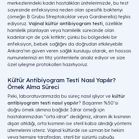
merkezlerindeki kadın hastalıkları ünitelerimizde, bu test
sayesinde enfeksiyona neden olan spesifik bakteriyi
(örneğin B Grubu Streptokoklar veya Gardnerella) teşhis
ediyoruz.
Vajinal kültür antibiyogram testi
, özellikle
hamilelik planlayan veya hamilelik sürecinde olan
kadınlar için de çok kritiktir; çünkü bu bölgedeki bir
enfeksiyon, bebek sağlığını da doğrudan etkileyebilir.
Ankara’nın güven veren sağlık kuruluşu olarak, en hassas
numunelerinizi en titiz yöntemlerle analiz ediyor ve size
özel iyileşme protokolleri hazırlıyoruz.
Kültür Antibiyogram Testi Nasıl Yapılır?
Örnek Alma Süreci
Peki, laboratuvarımızda bu süreç nasıl işliyor ve
kültür
antibiyogram testi nasıl yapılır
? Başarının %50’si
doğru örnek alımına bağlıdır. İdrar örneği için
hastalarımızdan "orta idrar" dediğimiz, idrarın ilk kısmının
dışarı atıldığı, orta kısmının ise steril kaba alındığı yöntemi
izlemelerini isteriz. Vajinal kültürde ise uzman bir hekim
veya hemşire tarafından, steril bir sürüntü çubuğu