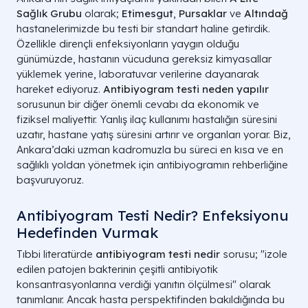
Sağlık Grubu
olarak;
Etimesgut
,
Pursaklar
ve
Altındağ
hastanelerimizde bu testi bir standart haline getirdik.
Özellikle dirençli enfeksiyonların yaygın olduğu
günümüzde, hastanın vücuduna gereksiz kimyasallar
yüklemek yerine, laboratuvar verilerine dayanarak
hareket ediyoruz.
Antibiyogram testi neden yapılır
sorusunun bir diğer önemli cevabı da ekonomik ve
fiziksel maliyettir. Yanlış ilaç kullanımı hastalığın süresini
uzatır, hastane yatış süresini artırır ve organları yorar. Biz,
Ankara’daki uzman kadromuzla bu süreci en kısa ve en
sağlıklı yoldan yönetmek için antibiyogramın rehberliğine
başvuruyoruz.
Antibiyogram Testi Nedir? Enfeksiyonu
Hedefinden Vurmak
Tıbbi literatürde
antibiyogram testi nedir
sorusu; "izole
edilen patojen bakterinin çeşitli antibiyotik
konsantrasyonlarına verdiği yanıtın ölçülmesi" olarak
tanımlanır. Ancak hasta perspektifinden bakıldığında bu