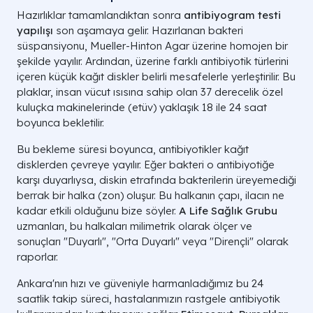
Hazırlıklar tamamlandıktan sonra
antibiyogram testi
yapılışı
son aşamaya gelir. Hazırlanan bakteri
süspansiyonu, Mueller-Hinton Agar üzerine homojen bir
şekilde yayılır. Ardından, üzerine farklı antibiyotik türlerini
içeren küçük kağıt diskler belirli mesafelerle yerleştirilir. Bu
plaklar, insan vücut ısısına sahip olan 37 derecelik özel
kuluçka makinelerinde (etüv) yaklaşık 18 ile 24 saat
boyunca bekletilir.
Bu bekleme süresi boyunca, antibiyotikler kağıt
disklerden çevreye yayılır. Eğer bakteri o antibiyotiğe
karşı duyarlıysa, diskin etrafında bakterilerin üreyemediği
berrak bir halka (zon) oluşur. Bu halkanın çapı, ilacın ne
kadar etkili olduğunu bize söyler.
A Life Sağlık Grubu
uzmanları, bu halkaları milimetrik olarak ölçer ve
sonuçları "Duyarlı", "Orta Duyarlı" veya "Dirençli" olarak
raporlar.
Ankara'nın hızı ve güveniyle harmanladığımız bu 24
saatlik takip süreci, hastalarımızın rastgele antibiyotik