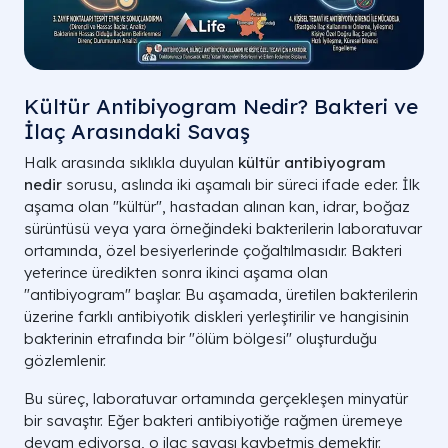
Kültür Antibiyogram Nedir? Bakteri ve
İlaç Arasındaki Savaş
Halk arasında sıklıkla duyulan
kültür antibiyogram
nedir
sorusu, aslında iki aşamalı bir süreci ifade eder. İlk
aşama olan "kültür", hastadan alınan kan, idrar, boğaz
sürüntüsü veya yara örneğindeki bakterilerin laboratuvar
ortamında, özel besiyerlerinde çoğaltılmasıdır. Bakteri
yeterince üredikten sonra ikinci aşama olan
"antibiyogram" başlar. Bu aşamada, üretilen bakterilerin
üzerine farklı antibiyotik diskleri yerleştirilir ve hangisinin
bakterinin etrafında bir "ölüm bölgesi" oluşturduğu
gözlemlenir.
Bu süreç, laboratuvar ortamında gerçekleşen minyatür
bir savaştır. Eğer bakteri antibiyotiğe rağmen üremeye
devam ediyorsa, o ilaç savaşı kaybetmiş demektir.