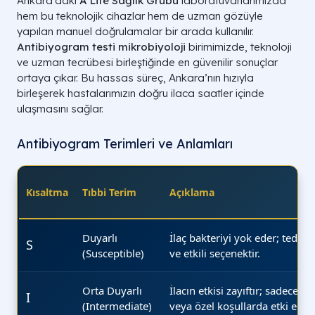
Ankara’daki
A Life Sağlık Grubu
laboratuvarlarımızda
hem bu teknolojik cihazlar hem de uzman gözüyle
yapılan manuel doğrulamalar bir arada kullanılır.
Antibiyogram testi mikrobiyoloji
birimimizde, teknoloji
ve uzman tecrübesi birleştiğinde en güvenilir sonuçlar
ortaya çıkar. Bu hassas süreç, Ankara’nın hızıyla
birleşerek hastalarımızın doğru ilaca saatler içinde
ulaşmasını sağlar.
Antibiyogram Terimleri ve Anlamları
Kısaltma
Tıbbi Terim
Açıklama
Duyarlı
İlaç bakteriyi yok eder; tedavi
S
(Susceptible)
ve etkili seçenektir.
Orta Duyarlı
İlacın etkisi zayıftır; sadece 
I
(Intermediate)
veya özel koşullarda etki edebi