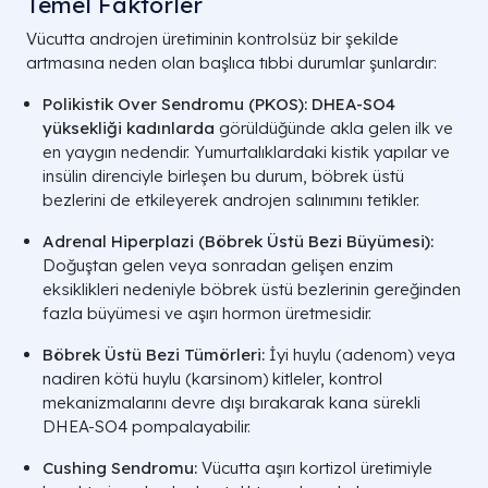
Temel Faktörler
Vücutta androjen üretiminin kontrolsüz bir şekilde
artmasına neden olan başlıca tıbbi durumlar şunlardır:
Polikistik Over Sendromu (PKOS):
DHEA-SO4
yüksekliği kadınlarda
görüldüğünde akla gelen ilk ve
en yaygın nedendir. Yumurtalıklardaki kistik yapılar ve
insülin direnciyle birleşen bu durum, böbrek üstü
bezlerini de etkileyerek androjen salınımını tetikler.
Adrenal Hiperplazi (Böbrek Üstü Bezi Büyümesi):
Doğuştan gelen veya sonradan gelişen enzim
eksiklikleri nedeniyle böbrek üstü bezlerinin gereğinden
fazla büyümesi ve aşırı hormon üretmesidir.
Böbrek Üstü Bezi Tümörleri:
İyi huylu (adenom) veya
nadiren kötü huylu (karsinom) kitleler, kontrol
mekanizmalarını devre dışı bırakarak kana sürekli
DHEA-SO4 pompalayabilir.
Cushing Sendromu:
Vücutta aşırı kortizol üretimiyle