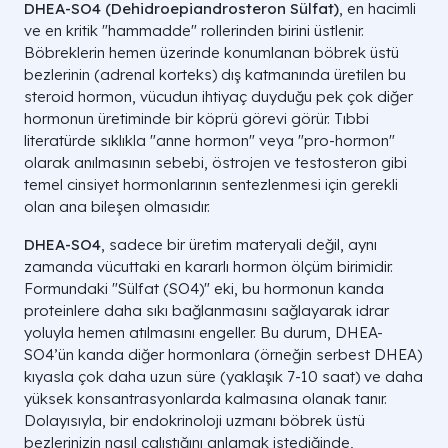
DHEA-SO4 (Dehidroepiandrosteron Sülfat)
, en hacimli
ve en kritik "hammadde" rollerinden birini üstlenir.
Böbreklerin hemen üzerinde konumlanan böbrek üstü
bezlerinin (adrenal korteks) dış katmanında üretilen bu
steroid hormon, vücudun ihtiyaç duyduğu pek çok diğer
hormonun üretiminde bir köprü görevi görür. Tıbbi
literatürde sıklıkla "anne hormon" veya "pro-hormon"
olarak anılmasının sebebi, östrojen ve testosteron gibi
temel cinsiyet hormonlarının sentezlenmesi için gerekli
olan ana bileşen olmasıdır.
DHEA-SO4
, sadece bir üretim materyali değil, aynı
zamanda vücuttaki en kararlı hormon ölçüm birimidir.
Formundaki "Sülfat (SO4)" eki, bu hormonun kanda
proteinlere daha sıkı bağlanmasını sağlayarak idrar
yoluyla hemen atılmasını engeller. Bu durum, DHEA-
SO4’ün kanda diğer hormonlara (örneğin serbest DHEA)
kıyasla çok daha uzun süre (yaklaşık 7-10 saat) ve daha
yüksek konsantrasyonlarda kalmasına olanak tanır.
Dolayısıyla, bir endokrinoloji uzmanı böbrek üstü
bezlerinizin nasıl çalıştığını anlamak istediğinde,