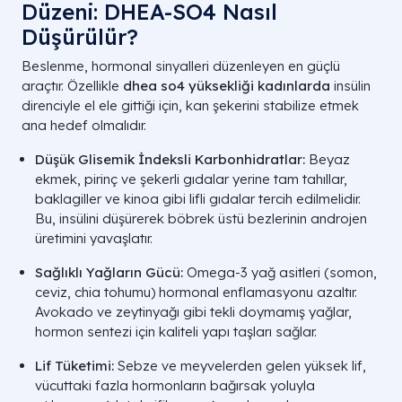
Düzeni: DHEA-SO4 Nasıl
Düşürülür?
Beslenme, hormonal sinyalleri düzenleyen en güçlü
araçtır. Özellikle
dhea so4 yüksekliği kadınlarda
insülin
direnciyle el ele gittiği için, kan şekerini stabilize etmek
ana hedef olmalıdır.
Düşük Glisemik İndeksli Karbonhidratlar:
Beyaz
ekmek, pirinç ve şekerli gıdalar yerine tam tahıllar,
baklagiller ve kinoa gibi lifli gıdalar tercih edilmelidir.
Bu, insülini düşürerek böbrek üstü bezlerinin androjen
üretimini yavaşlatır.
Sağlıklı Yağların Gücü:
Omega-3 yağ asitleri (somon,
ceviz, chia tohumu) hormonal enflamasyonu azaltır.
Avokado ve zeytinyağı gibi tekli doymamış yağlar,
hormon sentezi için kaliteli yapı taşları sağlar.
Lif Tüketimi:
Sebze ve meyvelerden gelen yüksek lif,
vücuttaki fazla hormonların bağırsak yoluyla