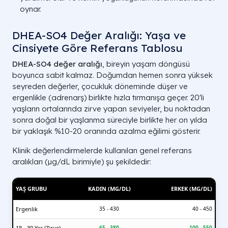
oynar.
DHEA-SO4 Değer Aralığı: Yaşa ve
Cinsiyete Göre Referans Tablosu
DHEA-SO4 değer aralığı
, bireyin yaşam döngüsü
boyunca sabit kalmaz. Doğumdan hemen sonra yüksek
seyreden değerler, çocukluk döneminde düşer ve
ergenlikle (adrenarş) birlikte hızla tırmanışa geçer. 20'li
yaşların ortalarında zirve yapan seviyeler, bu noktadan
sonra doğal bir yaşlanma süreciyle birlikte her on yılda
bir yaklaşık %10-20 oranında azalma eğilimi gösterir.
Klinik değerlendirmelerde kullanılan genel referans
aralıkları (µg/dL birimiyle) şu şekildedir:
YAŞ GRUBU
KADIN (ΜG/DL)
ERKEK (ΜG/DL)
Ergenlik
35 - 430
40 - 450
18 - 30 Yaş (Zirve)
65 - 380
100 - 550