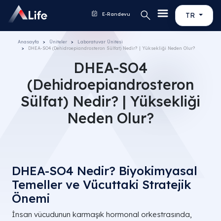
E-Randevu
TR
Anasayfa
Üniteler
Laboratuvar Ünitesi
DHEA-SO4 (Dehidroepiandrosteron Sülfat) Nedir? | Yüksekliği Neden Olur?
DHEA-SO4
(Dehidroepiandrosteron
Sülfat) Nedir? | Yüksekliği
Neden Olur?
DHEA-SO4 Nedir? Biyokimyasal
Temeller ve Vücuttaki Stratejik
Önemi
İnsan vücudunun karmaşık hormonal orkestrasında,