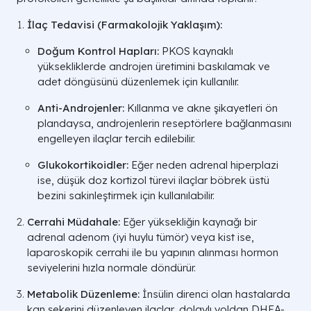
İlaç Tedavisi (Farmakolojik Yaklaşım):
Doğum Kontrol Hapları:
PKOS kaynaklı
yüksekliklerde androjen üretimini baskılamak ve
adet döngüsünü düzenlemek için kullanılır.
Anti-Androjenler:
Kıllanma ve akne şikayetleri ön
plandaysa, androjenlerin reseptörlere bağlanmasını
engelleyen ilaçlar tercih edilebilir.
Glukokortikoidler:
Eğer neden adrenal hiperplazi
ise, düşük doz kortizol türevi ilaçlar böbrek üstü
bezini sakinleştirmek için kullanılabilir.
Cerrahi Müdahale:
Eğer yüksekliğin kaynağı bir
adrenal adenom (iyi huylu tümör) veya kist ise,
laparoskopik cerrahi ile bu yapının alınması hormon
seviyelerini hızla normale döndürür.
Metabolik Düzenleme:
İnsülin direnci olan hastalarda
kan şekerini düzenleyen ilaçlar, dolaylı yoldan DHEA-