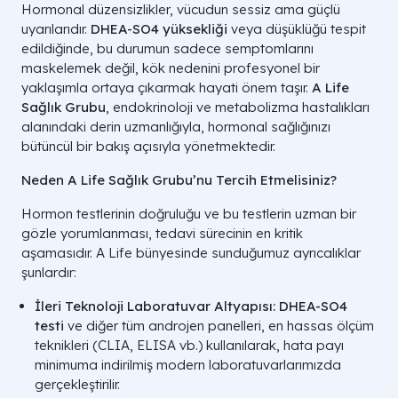
Hormonal düzensizlikler, vücudun sessiz ama güçlü
uyarılarıdır.
DHEA-SO4 yüksekliği
veya düşüklüğü tespit
edildiğinde, bu durumun sadece semptomlarını
maskelemek değil, kök nedenini profesyonel bir
yaklaşımla ortaya çıkarmak hayati önem taşır.
A Life
Sağlık Grubu
, endokrinoloji ve metabolizma hastalıkları
alanındaki derin uzmanlığıyla, hormonal sağlığınızı
bütüncül bir bakış açısıyla yönetmektedir.
Neden A Life Sağlık Grubu’nu Tercih Etmelisiniz?
Hormon testlerinin doğruluğu ve bu testlerin uzman bir
gözle yorumlanması, tedavi sürecinin en kritik
aşamasıdır. A Life bünyesinde sunduğumuz ayrıcalıklar
şunlardır:
İleri Teknoloji Laboratuvar Altyapısı:
DHEA-SO4
testi
ve diğer tüm androjen panelleri, en hassas ölçüm
teknikleri (CLIA, ELISA vb.) kullanılarak, hata payı
minimuma indirilmiş modern laboratuvarlarımızda
gerçekleştirilir.