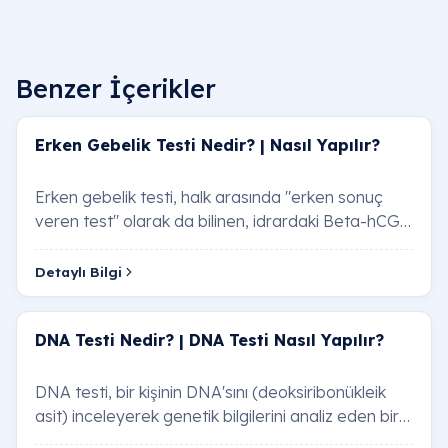
Benzer İçerikler
Erken Gebelik Testi Nedir? | Nasıl Yapılır?
Erken gebelik testi, halk arasında "erken sonuç
veren test" olarak da bilinen, idrardaki Beta-hCG
(insan koryonik gonadotropini) hormonunu s…
Detaylı Bilgi
DNA Testi Nedir? | DNA Testi Nasıl Yapılır?
DNA testi, bir kişinin DNA'sını (deoksiribonükleik
asit) inceleyerek genetik bilgilerini analiz eden bir
testtir. DNA, vücudumuzdaki hücrele…