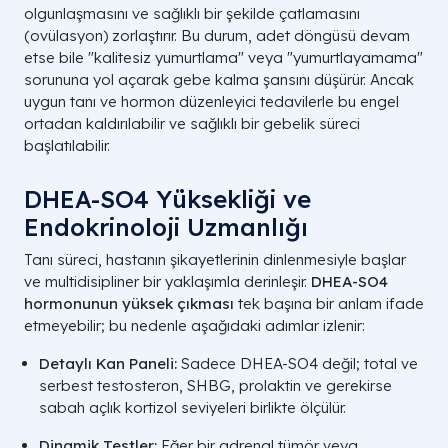
olgunlaşmasını ve sağlıklı bir şekilde çatlamasını
(ovülasyon) zorlaştırır. Bu durum, adet döngüsü devam
etse bile "kalitesiz yumurtlama" veya "yumurtlayamama"
sorununa yol açarak gebe kalma şansını düşürür. Ancak
uygun tanı ve hormon düzenleyici tedavilerle bu engel
ortadan kaldırılabilir ve sağlıklı bir gebelik süreci
başlatılabilir.
DHEA-SO4 Yüksekliği ve
Endokrinoloji Uzmanlığı
Tanı süreci, hastanın şikayetlerinin dinlenmesiyle başlar
ve multidisipliner bir yaklaşımla derinleşir.
DHEA-SO4
hormonunun yüksek çıkması
tek başına bir anlam ifade
etmeyebilir; bu nedenle aşağıdaki adımlar izlenir:
Detaylı Kan Paneli:
Sadece DHEA-SO4 değil; total ve
serbest testosteron, SHBG, prolaktin ve gerekirse
sabah açlık kortizol seviyeleri birlikte ölçülür.
Dinamik Testler:
Eğer bir adrenal tümör veya