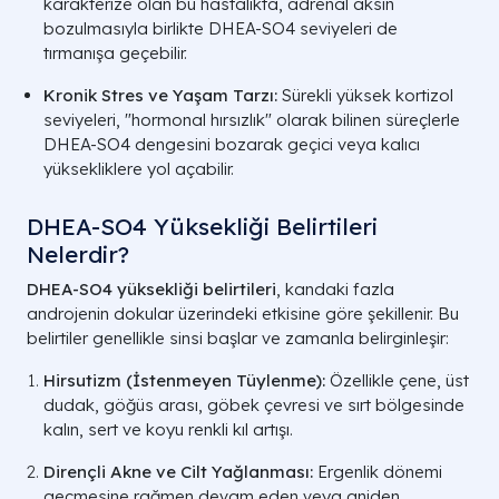
karakterize olan bu hastalıkta, adrenal aksın
bozulmasıyla birlikte DHEA-SO4 seviyeleri de
tırmanışa geçebilir.
Kronik Stres ve Yaşam Tarzı:
Sürekli yüksek kortizol
seviyeleri, "hormonal hırsızlık" olarak bilinen süreçlerle
DHEA-SO4 dengesini bozarak geçici veya kalıcı
yüksekliklere yol açabilir.
DHEA-SO4 Yüksekliği Belirtileri
Nelerdir?
DHEA-SO4 yüksekliği belirtileri
, kandaki fazla
androjenin dokular üzerindeki etkisine göre şekillenir. Bu
belirtiler genellikle sinsi başlar ve zamanla belirginleşir:
Hirsutizm (İstenmeyen Tüylenme):
Özellikle çene, üst
dudak, göğüs arası, göbek çevresi ve sırt bölgesinde
kalın, sert ve koyu renkli kıl artışı.
Dirençli Akne ve Cilt Yağlanması:
Ergenlik dönemi
geçmesine rağmen devam eden veya aniden