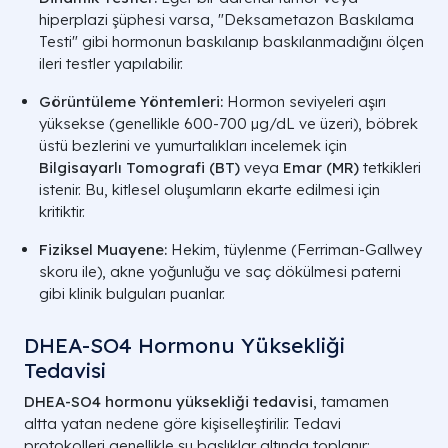
hiperplazi şüphesi varsa, "Deksametazon Baskılama
Testi" gibi hormonun baskılanıp baskılanmadığını ölçen
ileri testler yapılabilir.
Görüntüleme Yöntemleri:
Hormon seviyeleri aşırı
yüksekse (genellikle 600-700 µg/dL ve üzeri), böbrek
üstü bezlerini ve yumurtalıkları incelemek için
Bilgisayarlı Tomografi (BT)
veya
Emar (MR)
tetkikleri
istenir. Bu, kitlesel oluşumların ekarte edilmesi için
kritiktir.
Fiziksel Muayene:
Hekim, tüylenme (Ferriman-Gallwey
skoru ile), akne yoğunluğu ve saç dökülmesi paterni
gibi klinik bulguları puanlar.
DHEA-SO4 Hormonu Yüksekliği
Tedavisi
DHEA-SO4 hormonu yüksekliği tedavisi
, tamamen
altta yatan nedene göre kişiselleştirilir. Tedavi
protokolleri genellikle şu başlıklar altında toplanır: