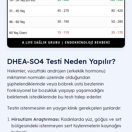
31 - 45 Yaş
45 - 270
80 - 420
46 - 60 Yaş
30 - 190
50 - 280
60 Yaş Üzeri
15 - 110
35 - 170
A LIFE SAĞLIK GRUBU | ENDOKRİNOLOJİ REHBERİ
DHEA-SO4 Testi Neden Yapılır?
Hekimler, vücuttaki androjen (erkeklik hormonu)
miktarının normalin üzerinde olduğundan
şüphelendiklerinde veya böbrek üstü bezlerinin
fonksiyonel bir bozukluk yaşayıp yaşamadığını
belirlemek istediklerinde bu testi talep ederler.
Testin istenmesinin en yaygın klinik gerekçeleri şunlardır:
Hirsutizm Araştırması:
Kadınlarda yüz, göğüs ve sırt
bölgesindeki istenmeyen sert tüylenmelerin kaynağını