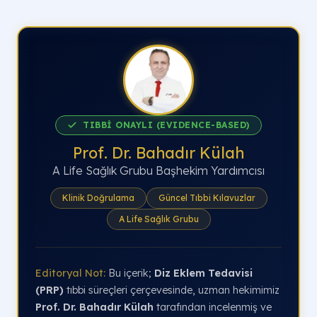
TIBBİ ONAYLI (EVIDENCE-BASED)
Prof. Dr. Bahadır Külah
A Life Sağlık Grubu Başhekim Yardımcısı
Klinik Doğrulama
Güncel Tıbbi Kılavuzlar
A Life Sağlık Grubu
Editoryal Not:
Bu içerik;
Diz Eklem Tedavisi
(PRP)
tıbbi süreçleri çerçevesinde, uzman hekimimiz
Prof. Dr. Bahadır Külah
tarafından incelenmiş ve