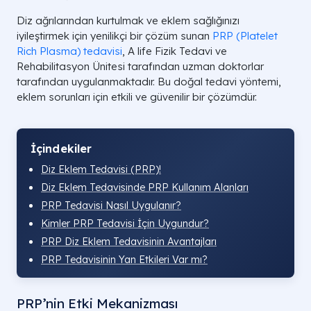
Diz ağrılarından kurtulmak ve eklem sağlığınızı
iyileştirmek için yenilikçi bir çözüm sunan
PRP (Platelet
Rich Plasma) tedavisi
, A life Fizik Tedavi ve
Rehabilitasyon Ünitesi tarafından uzman doktorlar
tarafından uygulanmaktadır. Bu doğal tedavi yöntemi,
eklem sorunları için etkili ve güvenilir bir çözümdür.
İçindekiler
Diz Eklem Tedavisi (PRP)!
Diz Eklem Tedavisinde PRP Kullanım Alanları
PRP Tedavisi Nasıl Uygulanır?
Kimler PRP Tedavisi İçin Uygundur?
PRP Diz Eklem Tedavisinin Avantajları
PRP Tedavisinin Yan Etkileri Var mı?
PRP’nin Etki Mekanizması