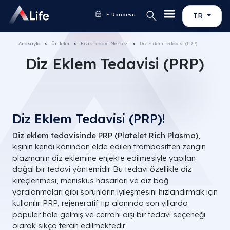
E-Randevu
TR
Anasayfa
Üniteler
Fizik Tedavi Merkezi
Diz Eklem Tedavisi (PRP)
Diz Eklem Tedavisi (PRP)
Diz Eklem Tedavisi (PRP)!
Diz eklem tedavisinde PRP (Platelet Rich Plasma)
,
kişinin kendi kanından elde edilen trombositten zengin
plazmanın diz eklemine enjekte edilmesiyle yapılan
doğal bir tedavi yöntemidir. Bu tedavi özellikle diz
kireçlenmesi, menisküs hasarları ve diz bağ
yaralanmaları gibi sorunların iyileşmesini hızlandırmak için
kullanılır. PRP, rejeneratif tıp alanında son yıllarda
popüler hale gelmiş ve cerrahi dışı bir tedavi seçeneği
olarak sıkça tercih edilmektedir.