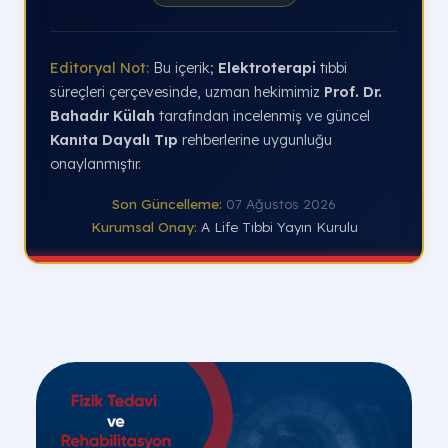
Editoryal Not:
Bu içerik;
Elektroterapi
tıbbi
süreçleri çerçevesinde, uzman hekimimiz
Prof. Dr.
Bahadır Külah
tarafından incelenmiş ve güncel
Kanıta Dayalı Tıp
rehberlerine uygunluğu
onaylanmıştır.
Son Güncelleme:
07 Ağustos 2026
Kurumsal Onay:
A Life Tıbbi Yayın Kurulu