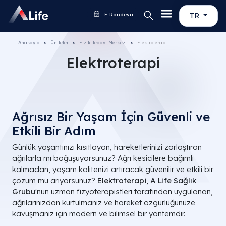
E-Randevu
TR
Anasayfa
Üniteler
Fizik Tedavi Merkezi
Elektroterapi
Elektroterapi
Ağrısız Bir Yaşam İçin Güvenli ve
Etkili Bir Adım
Günlük yaşantınızı kısıtlayan, hareketlerinizi zorlaştıran
ağrılarla mı boğuşuyorsunuz? Ağrı kesicilere bağımlı
kalmadan, yaşam kalitenizi artıracak güvenilir ve etkili bir
çözüm mü arıyorsunuz?
Elektroterapi
,
A Life Sağlık
Grubu
'nun uzman fizyoterapistleri tarafından uygulanan,
ağrılarınızdan kurtulmanız ve hareket özgürlüğünüze
kavuşmanız için modern ve bilimsel bir yöntemdir.