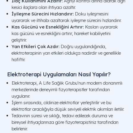
İlaç Kullanımını Azaltır:
Ağrıyı kontrol altına alarak ağrı
kesici ilaçlara olan ihtiyacı azaltır.
İyileşme Sürecini Hızlandırır:
Doku iyileşmesini
uyararak ve iltihabı azaltarak iyileşme sürecini hızlandırır.
Kas Gücünü ve Esnekliğini Artırır:
Kasları uyararak
kas gücünü ve esnekliğini artırır, hareket kabiliyetini
geliştirir.
Yan Etkileri Çok Azdır:
Doğru uygulandığında,
elektroterapinin yan etkileri oldukça nadirdir ve genellikle
hafiftir.
Elektroterapi Uygulamaları Nasıl Yapılır?
Elektroterapi, A Life Sağlık Grubu'nun modern donanımlı
merkezlerinde deneyimli fizyoterapistler tarafından
uygulanır.
İşlem sırasında, cildinize elektrotlar yerleştirilir ve bu
elektrotlar aracılığıyla düşük seviyeli elektrik akımları iletilir.
Tedavinin süresi ve sıklığı, tedavi edilecek duruma ve
bireysel ihtiyaçlarınıza göre fizyoterapistiniz tarafından
belirlenir.