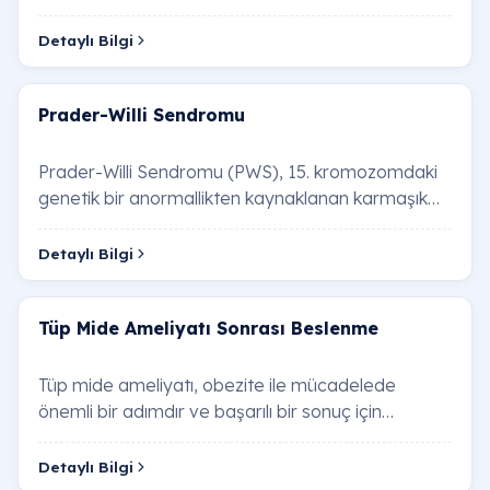
bir hastalıktır. Artan kilo, kalp hastalıkla…
Detaylı Bilgi
Prader-Willi Sendromu
Prader-Willi Sendromu (PWS), 15. kromozomdaki
genetik bir anormallikten kaynaklanan karmaşık
bir genetik bozukluktur. Bu durum, yaşam boyu s…
Detaylı Bilgi
Tüp Mide Ameliyatı Sonrası Beslenme
Tüp mide ameliyatı, obezite ile mücadelede
önemli bir adımdır ve başarılı bir sonuç için
ameliyat sonrası beslenme düzeni hayati önem
taşır.…
Detaylı Bilgi