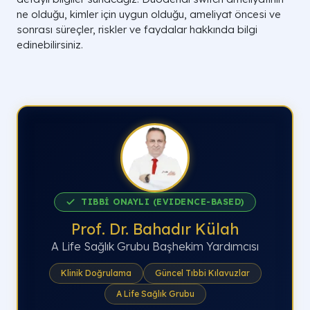
ne olduğu, kimler için uygun olduğu, ameliyat öncesi ve
sonrası süreçler, riskler ve faydalar hakkında bilgi
edinebilirsiniz.
TIBBİ ONAYLI (EVIDENCE-BASED)
Prof. Dr. Bahadır Külah
A Life Sağlık Grubu Başhekim Yardımcısı
Klinik Doğrulama
Güncel Tıbbi Kılavuzlar
A Life Sağlık Grubu