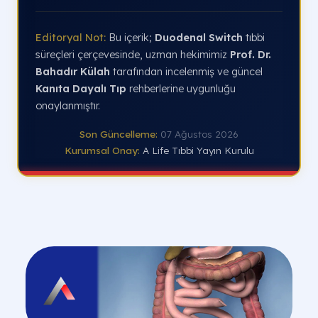
Editoryal Not:
Bu içerik;
Duodenal Switch
tıbbi
süreçleri çerçevesinde, uzman hekimimiz
Prof. Dr.
Bahadır Külah
tarafından incelenmiş ve güncel
Kanıta Dayalı Tıp
rehberlerine uygunluğu
onaylanmıştır.
Son Güncelleme:
07 Ağustos 2026
Kurumsal Onay:
A Life Tıbbi Yayın Kurulu