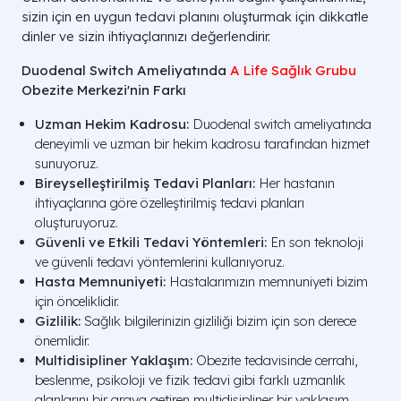
sizin için en uygun tedavi planını oluşturmak için dikkatle
dinler ve sizin ihtiyaçlarınızı değerlendirir.
Duodenal Switch Ameliyatında
A Life Sağlık Grubu
Obezite Merkezi'nin Farkı
Uzman Hekim Kadrosu:
Duodenal switch ameliyatında
deneyimli ve uzman bir hekim kadrosu tarafından hizmet
sunuyoruz.
Bireyselleştirilmiş Tedavi Planları:
Her hastanın
ihtiyaçlarına göre özelleştirilmiş tedavi planları
oluşturuyoruz.
Güvenli ve Etkili Tedavi Yöntemleri:
En son teknoloji
ve güvenli tedavi yöntemlerini kullanıyoruz.
Hasta Memnuniyeti:
Hastalarımızın memnuniyeti bizim
için önceliklidir.
Gizlilik:
Sağlık bilgilerinizin gizliliği bizim için son derece
önemlidir.
Multidisipliner Yaklaşım:
Obezite tedavisinde cerrahi,
beslenme, psikoloji ve fizik tedavi gibi farklı uzmanlık
alanlarını bir araya getiren multidisipliner bir yaklaşım